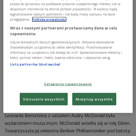
prawa do sprzeciwu na podstawie prawnie uzasadnionego interesu lub w
Audra McDonald urodziła się w 1970 roku w Berlinie
dowolnym momencie na stronie polityki prywatności. Te wybory będą
Zachodnim, gdzie wówczas stacjonował jej ojciec wysłany
sygnalizowane naszym partnerom i nie będą miały wpływu na dane
przeglądania.
Polityka prywatności
tam przez Armię Amerykańską.
Wraz z naszymi partnerami przetwarzamy dane w celu
zapewnienia:
Do 1993 roku uczyła się śpiewu klasycznego (co słychać w
wykonywanych przez nią utworach) w prestiżowej Juilliard
Użycie dokładnych danych geolokalizacyjnych. Aktywne skanowanie
charakterystyki urządzenia do celów identyfikacji. Przechowywanie
School. Na Broadwayu zadebiutowała w musicalu "Carousel"
informacji na urządzeniu lub dostęp do nich. Spersonalizowane reklamy i
Richarda Rodgersa i Oscara Hammersteina II. Najpierw
treści, pomiar reklam i treści, badnie odbiorców i ulepszanie usług.
zemdlała podczas przesłuchań, a potem otrzymała angaż.
Lista partnerów (dostawców)
McDonald zagrała w nim rolę Carrie Pipperidge i... dostała za
nią pierwszą nagrodę Tony. Klasyczne wykształcenie
Ustawienia zaawansowane
umożliwiło jej m.in. zagranie roli Sharon Graham w "Master
Class", gdzie partnerowała Zoe Caldwell grającej Marię Callas.
Odrzucenie wszystkich
Akceptuję wszystkie
W 2002 roku koncertowa wersja musicalu "Wonderful Town"
Leonarda Bernsteina z udziałem Audry McDonald była
wydarzeniem muzycznym. McDonald wcieliła się w rolę Eileen.
Towarzyszyła jej orkiestra Berliner Philharmoniker pod batutą