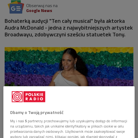
Obserwuj nas na
Google News
Bohaterką audycji "Ten cały musical" była aktorka
Audra McDonald - jedna z najwybitniejszych artystek
Broadwayu, zdobywczyni sześciu statuetek Tony.
Dbamy o Twoją prywatność
My i nasi
5
partnerzy przechowujemy lub uzyskujemy dostęp do informacji
Na Broadwayu Audra McDonald zadebiutowała w musicalu "Carousel"
na urządzeniu, takich jak unikalne identyfikatory w plikach cookie w celu
Richarda Rodgersa i Oscara Hammersteina II
Foto: Ovidiu
przetwarzania danych osobowych. Użytkownik może zaakceptować swoje
Hrubaru/Shutterstock
wybory lub zarządzać nimi, klikając poniżej, jak również skorzystać z