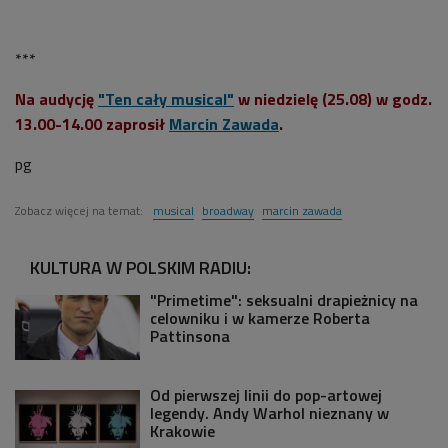
***
Na audycję
"Ten cały musical"
w niedzielę (25.08) w godz.
13.00-14.00 zaprosił
Marcin Zawada
.
pg
Zobacz więcej na temat:
musical
broadway
marcin zawada
KULTURA W POLSKIM RADIU:
"Primetime": seksualni drapieżnicy na
celowniku i w kamerze Roberta
Pattinsona
Od pierwszej linii do pop-artowej
legendy. Andy Warhol nieznany w
Krakowie