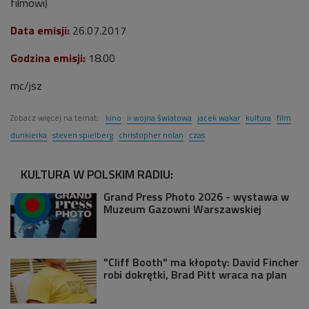
filmowi)
Data emisji:
26.07.2017
Godzina emisji:
18.00
mc/jsz
Zobacz więcej na temat:
kino
ii wojna światowa
jacek wakar
kultura
film
dunkierka
steven spielberg
christopher nolan
czas
KULTURA W POLSKIM RADIU:
Grand Press Photo 2026 - wystawa w
Muzeum Gazowni Warszawskiej
"Cliff Booth" ma kłopoty: David Fincher
robi dokrętki, Brad Pitt wraca na plan