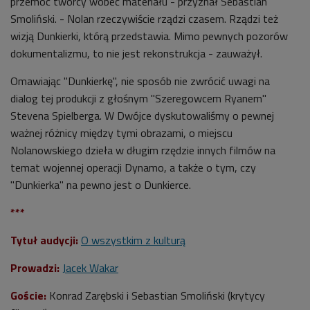
przemoc twórcy wobec materiału - przyznał Sebastian
Smoliński. - Nolan rzeczywiście rządzi czasem. Rządzi też
wizją Dunkierki, którą przedstawia. Mimo pewnych pozorów
dokumentalizmu, to nie jest rekonstrukcja - zauważył.
Omawiając "Dunkierkę", nie sposób nie zwrócić uwagi na
dialog tej produkcji z głośnym "Szeregowcem Ryanem"
Stevena Spielberga. W Dwójce dyskutowaliśmy o pewnej
ważnej różnicy między tymi obrazami, o miejscu
Nolanowskiego dzieła w długim rzędzie innych filmów na
temat wojennej operacji Dynamo, a także o tym, czy
"Dunkierka" na pewno jest o Dunkierce.
***
Tytuł audycji:
O wszystkim z kulturą
Prowadzi:
Jacek Wakar
Goście:
Konrad Zarębski i Sebastian Smoliński (krytycy