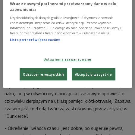
Wraz z naszymi partnerami przetwarzamy dane w celu
zapewnienia:
Użycie dokładnych danych geolokalizacyjnych. Aktywne skanowanie
charakterystyki urządzenia do celów identyfikacji. Przechowywanie
informacji na urządzeniu lub dostęp do nich. Spersonalizowane reklamy i
treści, pomiar reklam i treści, badnie odbiorców i ulepszanie usług.
Lista partnerów (dostawców)
Fragment plakatu promującego film "Dunkierka" w reż. Christophera
Nolana
Foto: materiały prasowe/ Wydawnictwa Muzeum Warszawy
Ustawienia zaawansowane
"Władcą czasu" nazwał brytyjskiego reżysera drugi gość
Odrzucenie wszystkich
Akceptuję wszystkie
audycji - Konrad Zarębski, przypominając w Dwójce
najważniejszy jego zdaniem film Nolana, czyli "Memento",
nakręconą w odwróconym porządku czasowym opowieść o
człowieku cierpiącym na utratę pamięci krótkotrwałej. Zabawa
czasem jest metodą twórczą zastosowaną przez artystę w
"Dunkierce".
- Określenie "władca czasu" jest dobre, bo sugeruje pewną