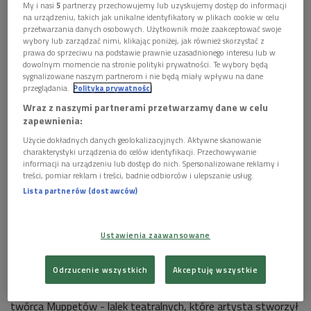
My i nasi
5
partnerzy przechowujemy lub uzyskujemy dostęp do informacji
lalkarstwo, biznesmena, którego umiejętności nadały mu przydomek
na urządzeniu, takich jak unikalne identyfikatory w plikach cookie w celu
"nowego Walta Disneya", oraz szefa, który cieszył się dozgonną wiernością
przetwarzania danych osobowych. Użytkownik może zaakceptować swoje
współpracowników.
Foto: PAP/DPA
wybory lub zarządzać nimi, klikając poniżej, jak również skorzystać z
prawa do sprzeciwu na podstawie prawnie uzasadnionego interesu lub w
Jim Henson zrewolucjonizował telewizję i lalkarstwo,
dowolnym momencie na stronie polityki prywatności. Te wybory będą
sprawił, że coś, o czym kiedyś mówiono z lekką
sygnalizowane naszym partnerom i nie będą miały wpływu na dane
przeglądania.
Polityka prywatności
pogardą, pokochały dzieci, ale w równym stopniu
Wraz z naszymi partnerami przetwarzamy dane w celu
także i ich rodzice.
zapewnienia:
Jakim był człowiekiem? Jak tworzył swoje kolejne
Użycie dokładnych danych geolokalizacyjnych. Aktywne skanowanie
postacie i jak ze współpracownikami wymyślał nowe
charakterystyki urządzenia do celów identyfikacji. Przechowywanie
informacji na urządzeniu lub dostęp do nich. Spersonalizowane reklamy i
skecze?
treści, pomiar reklam i treści, badnie odbiorców i ulepszanie usług.
Okazją do rozmowy o tej wyjątkowej postaci stała
Lista partnerów (dostawców)
się premiera filmu dokumentalnego "Jim Henson: Idea
Man" Rona Howarda.
Ustawienia zaawansowane
Wizjoner, lalkarz, twórca Muppetów - tymi słowami można
Odrzucenie wszystkich
Akceptuję wszystkie
opisać
Jima Hensona. Z
nany jest przede wszystkim jako
twórca Muppetów - lalek teatralnych, które artysta stworzył