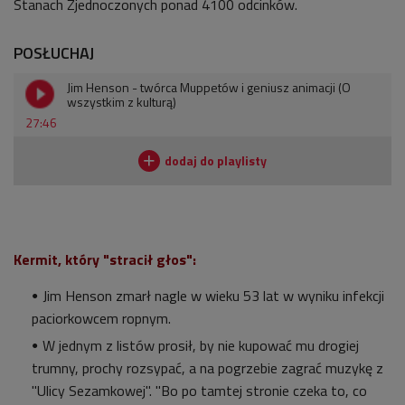
Stanach Zjednoczonych ponad 4100 odcinków.
POSŁUCHAJ
Jim Henson - twórca Muppetów i geniusz animacji (O
wszystkim z kulturą)
27:46
Kermit, który "stracił głos":
Jim Henson zmarł nagle w wieku 53 lat w wyniku infekcji
paciorkowcem ropnym.
W jednym z listów prosił, by nie kupować mu drogiej
trumny, prochy rozsypać, a na pogrzebie zagrać muzykę z
"Ulicy Sezamkowej". "Bo po tamtej stronie czeka to, co