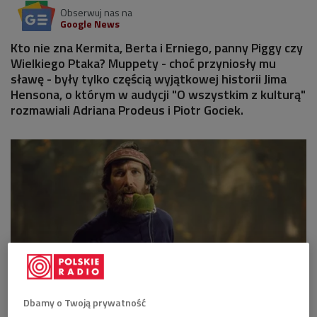
Obserwuj nas na
Google News
Kto nie zna Kermita, Berta i Erniego, panny Piggy czy
Wielkiego Ptaka? Muppety - choć przyniosły mu
sławę - były tylko częścią wyjątkowej historii Jima
Hensona, o którym w audycji "O wszystkim z kulturą"
rozmawiali Adriana Prodeus i Piotr Gociek.
Dbamy o Twoją prywatność
Jim Henson uznawany jest za mistrza rzemiosła, który zrewolucjonizował