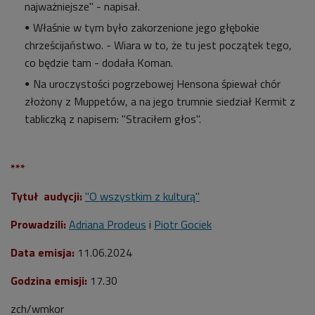
najważniejsze" - napisał.
Właśnie w tym było zakorzenione jego głębokie
chrześcijaństwo. - Wiara w to, że tu jest początek tego,
co będzie tam - dodała Koman.
Na uroczystości pogrzebowej Hensona śpiewał chór
złożony z Muppetów, a na jego trumnie siedział Kermit z
tabliczką z napisem: "Straciłem głos".
***
Tytuł audycji:
"O wszystkim z kulturą"
Prowadzili:
Adriana Prodeus
i
Piotr Gociek
Data emisja:
11
.06.2024
Godzina emisji:
17.30
zch/wmkor