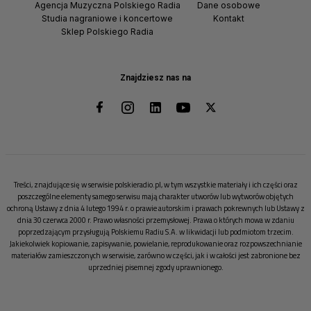
Agencja Muzyczna Polskiego Radia
Dane osobowe
Studia nagraniowe i koncertowe
Kontakt
Sklep Polskiego Radia
Znajdziesz nas na
Treści, znajdujące się w serwisie polskieradio.pl, w tym wszystkie materiały i ich części oraz
poszczególne elementy samego serwisu mają charakter utworów lub wytworów objętych
ochroną Ustawy z dnia 4 lutego 1994 r. o prawie autorskim i prawach pokrewnych lub Ustawy z
dnia 30 czerwca 2000 r. Prawo własności przemysłowej. Prawa o których mowa w zdaniu
poprzedzającym przysługują Polskiemu Radiu S.A. w likwidacji lub podmiotom trzecim.
Jakiekolwiek kopiowanie, zapisywanie, powielanie, reprodukowanie oraz rozpowszechnianie
materiałów zamieszczonych w serwisie, zarówno w części, jak i w całości jest zabronione bez
uprzedniej pisemnej zgody uprawnionego.