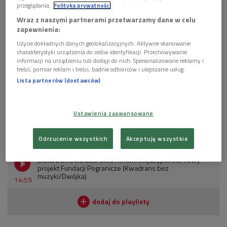
przeglądania.
Polityka prywatności
Domowa Biblia lub Silva Rerum to wielopokoleniowe, interdyscyplinarne
Wraz z naszymi partnerami przetwarzamy dane w celu
działania skupiające mieszkańców okolic Sejn wokół pamięci domu i okolicy.
zapewnienia:
Na zdj. Międzynarodowe Centrum Dialogu w Dworku Miłosza
Foto: East
News/Karina Krystosiak/REPORTER
Użycie dokładnych danych geolokalizacyjnych. Aktywne skanowanie
charakterystyki urządzenia do celów identyfikacji. Przechowywanie
Jak czytamy na stronie fundacji, "Biblia Domowa albo Silva
informacji na urządzeniu lub dostęp do nich. Spersonalizowane reklamy i
treści, pomiar reklam i treści, badnie odbiorców i ulepszanie usług.
Rerum" to wielopokoleniowe, interdyscyplinarne działania
Lista partnerów (dostawców)
skupiające mieszkańców czterech wiosek sąsiadujących z
Międzynarodowym Centrum Dialogu: Krasnogrudy, Dusznicy i
Żegar.
Ustawienia zaawansowane
POSŁUCHAJ
Odrzucenie wszystkich
Akceptuję wszystkie
Biblia Domowa albo Silva Rerum. Międzypokoleniowy
projekt Fundacji Pogranicze (Kwadrans bez
muzyki/Dwójka)
14:59