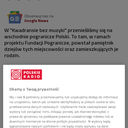
Obserwuj nas na
Google News
W "Kwadransie bez muzyki" przenieśliśmy się na
wschodnie pogranicze Polski. To tam, w ramach
projektu Fundacji Pogranicze, powstał pamiętnik
dziejów tych miejscowości oraz zamieszkujących je
rodzin.
Dbamy o Twoją prywatność
My i nasi
5
partnerzy przechowujemy lub uzyskujemy dostęp do informacji
na urządzeniu, takich jak unikalne identyfikatory w plikach cookie w celu
przetwarzania danych osobowych. Użytkownik może zaakceptować swoje
wybory lub zarządzać nimi, klikając poniżej, jak również skorzystać z
prawa do sprzeciwu na podstawie prawnie uzasadnionego interesu lub w
dowolnym momencie na stronie polityki prywatności. Te wybory będą
sygnalizowane naszym partnerom i nie będą miały wpływu na dane