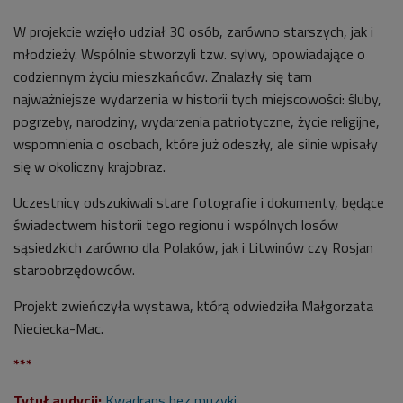
W projekcie wzięło udział 30 osób, zarówno starszych, jak i
młodzieży. Wspólnie stworzyli tzw. sylwy, opowiadające o
codziennym życiu mieszkańców. Znalazły się tam
najważniejsze wydarzenia w historii tych miejscowości: śluby,
pogrzeby, narodziny, wydarzenia patriotyczne, życie religijne,
wspomnienia o osobach, które już odeszły, ale silnie wpisały
się w okoliczny krajobraz.
Uczestnicy odszukiwali stare fotografie i dokumenty, będące
świadectwem historii tego regionu i wspólnych losów
sąsiedzkich zarówno dla Polaków, jak i Litwinów czy Rosjan
staroobrzędowców.
Projekt zwieńczyła wystawa, którą odwiedziła Małgorzata
Nieciecka-Mac.
***
Tytuł audycji:
Kwadrans bez muzyki