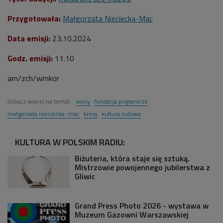
Przygotowała:
Małgorzata Nieciecka-Mac
Data emisji:
23.10
.2024
Godz. emisji:
11.10
am/zch/wmkor
Zobacz więcej na temat:
sejny
fundacja pogranicze
małgorzata nieciecka- mac
kresy
kultura ludowa
KULTURA W POLSKIM RADIU:
Biżuteria, która staje się sztuką.
Mistrzowie powojennego jubilerstwa z
Gliwic
Grand Press Photo 2026 - wystawa w
Muzeum Gazowni Warszawskiej