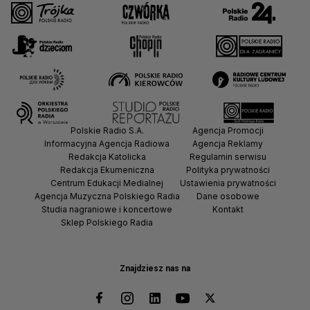
Polskie Radio S.A.
Agencja Promocji
Informacyjna Agencja Radiowa
Agencja Reklamy
Redakcja Katolicka
Regulamin serwisu
Redakcja Ekumeniczna
Polityka prywatności
Centrum Edukacji Medialnej
Ustawienia prywatności
Agencja Muzyczna Polskiego Radia
Dane osobowe
Studia nagraniowe i koncertowe
Kontakt
Sklep Polskiego Radia
Znajdziesz nas na