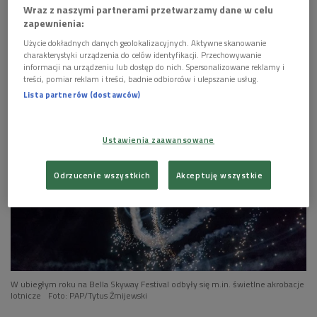
Wraz z naszymi partnerami przetwarzamy dane w celu
zapewnienia:


02'01
Użycie dokładnych danych geolokalizacyjnych. Aktywne skanowanie
charakterystyki urządzenia do celów identyfikacji. Przechowywanie
Leszek Engelking o filmie "Pociąg" Jerzego
informacji na urządzeniu lub dostęp do nich. Spersonalizowane reklamy i
Kawalerowicza (Poranek Dwójki)
treści, pomiar reklam i treści, badnie odbiorców i ulepszanie usług.
Lista partnerów (dostawców)
Ustawienia zaawansowane
Odrzucenie wszystkich
Akceptuję wszystkie
W ubiegłym roku na Bella Skyway Festival odbyły się m.in. świetlne akrobacje
lotnicze
Foto: PAP/Tytus Żmijewski