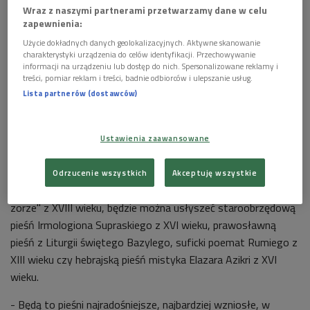
Wraz z naszymi partnerami przetwarzamy dane w celu
zapewnienia:
Użycie dokładnych danych geolokalizacyjnych. Aktywne skanowanie
charakterystyki urządzenia do celów identyfikacji. Przechowywanie
informacji na urządzeniu lub dostęp do nich. Spersonalizowane reklamy i
treści, pomiar reklam i treści, badnie odbiorców i ulepszanie usług.
Lista partnerów (dostawców)
Karolina Cicha
Foto: Grzegorz Śledź/PR2
Ustawienia zaawansowane
Na nowym albumie mają się znaleźć pieśni chwalebne
pochodzące z różnych tradycji religijnych. Obok katolickich
Odrzucenie wszystkich
Akceptuję wszystkie
skarbów muzyki sakralnej, takich jak "Kiedy ranne wstają
zorze" z XVIII wieku, będzie można usłyszeć staroobrzędową
pieśń Irmologiona Supraskiego z XVI wieku, prawosławną
pieśń z Liturgii świętego Bazylego, suficki poemat Rumiego z
XIII wieku czy hebrajską pieśń mistyka Elazara Azikri z XVI
wieku.
- Będą to pieśni najradośniejsze, najbardziej wzniosłe, w