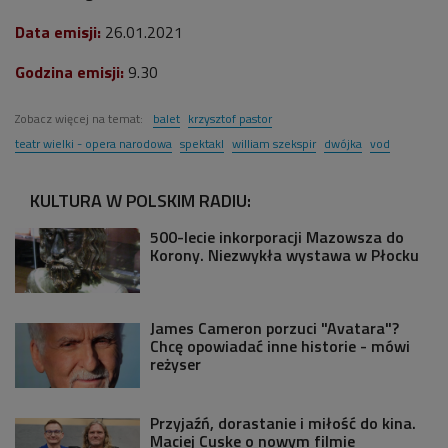
Data emisji:
26
.01.2021
Godzina emisji:
9
.30
Zobacz więcej na temat:
balet
krzysztof pastor
teatr wielki - opera narodowa
spektakl
william szekspir
dwójka
vod
KULTURA W POLSKIM RADIU:
500-lecie inkorporacji Mazowsza do
Korony. Niezwykła wystawa w Płocku
James Cameron porzuci "Avatara"?
Chcę opowiadać inne historie - mówi
reżyser
Przyjaźń, dorastanie i miłość do kina.
Maciej Cuske o nowym filmie