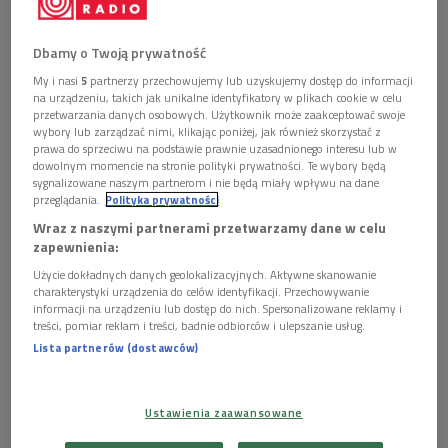
Dbamy o Twoją prywatność
My i nasi
5
partnerzy przechowujemy lub uzyskujemy dostęp do informacji
na urządzeniu, takich jak unikalne identyfikatory w plikach cookie w celu
przetwarzania danych osobowych. Użytkownik może zaakceptować swoje
wybory lub zarządzać nimi, klikając poniżej, jak również skorzystać z
Plakat spektaklu
Foto: materiały prom.
prawa do sprzeciwu na podstawie prawnie uzasadnionego interesu lub w
dowolnym momencie na stronie polityki prywatności. Te wybory będą
sygnalizowane naszym partnerom i nie będą miały wpływu na dane
POSŁUCHAJ
przeglądania.
Polityka prywatności
Wraz z naszymi partnerami przetwarzamy dane w celu
"Burza" - Szekspir w ujęciu irańskich artystów
wizualnych (Poranek Dwójki)
zapewnienia:
15:35
Użycie dokładnych danych geolokalizacyjnych. Aktywne skanowanie
charakterystyki urządzenia do celów identyfikacji. Przechowywanie
informacji na urządzeniu lub dostęp do nich. Spersonalizowane reklamy i
treści, pomiar reklam i treści, badnie odbiorców i ulepszanie usług.
Lista partnerów (dostawców)
Ustawienia zaawansowane