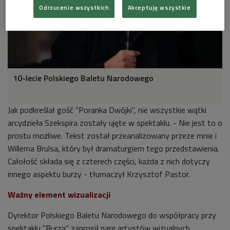
Odrzucenie wszystkich
Akceptuję wszystkie
10-lecie Polskiego Baletu Narodowego
Jak podkreślał gość "Poranka Dwójki", nie wszystkie wątki
arcydzieła Szekspira zostały ujęte w spektaklu. - Nie jest to o
prostu możliwe. Tekst został przeanalizowany przeze mnie i
Willema Brulsa, który był dramaturgiem tego przedstawienia.
Całołość składa się z czterech części, k
ażda z nich dotyczy
innego aspektu burzy - tłumaczył
Krzysztof Pastor.
Ważny element wizualizacji
Dyrektor Polskiego Baletu Narodowego do współpracy przy
spektaklu "Burza" zaprosił parę artystów wizualnych