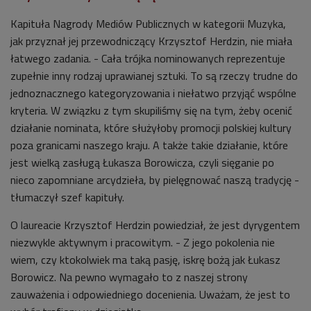
Kapituła Nagrody Mediów Publicznych w kategorii Muzyka,
jak przyznał jej przewodniczący Krzysztof Herdzin, nie miała
łatwego zadania. - Cała trójka nominowanych reprezentuje
zupełnie inny rodzaj uprawianej sztuki. To są rzeczy trudne do
jednoznacznego kategoryzowania i niełatwo przyjąć wspólne
kryteria. W związku z tym skupiliśmy się na tym, żeby ocenić
działanie nominata, które służyłoby promocji polskiej kultury
poza granicami naszego kraju. A także takie działanie, które
jest wielką zasługą Łukasza Borowicza, czyli sięganie po
nieco zapomniane arcydzieła, by pielęgnować naszą tradycję -
tłumaczył szef kapituły.
O laureacie
Krzysztof Herdzin powiedział, że jest dyrygentem
niezwykle aktywnym i pracowitym. - Z jego pokolenia nie
wiem, czy ktokolwiek ma taką pasję, iskrę bożą jak Łukasz
Borowicz. Na pewno wymagało to z naszej strony
zauważenia i odpowiedniego docenienia. Uważam, że jest to