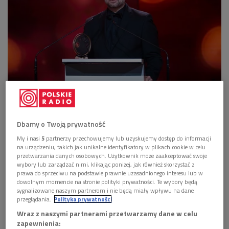
Dyrygent Łukasz Borowicz podczas uroczystej Gali Nagród Mediów
Publicznych w Warszawie
Foto: Marcin Obara/PAP
Łukasz Borowicz otrzymał Nagrodę Mediów
Dbamy o Twoją prywatność
Publicznych za promocję polskiej muzyki za granicą
My i nasi
5
partnerzy przechowujemy lub uzyskujemy dostęp do informacji
oraz za inicjatywy koncertowe i wydawnicze, które
na urządzeniu, takich jak unikalne identyfikatory w plikach cookie w celu
przetwarzania danych osobowych. Użytkownik może zaakceptować swoje
przywracają zapomniane dzieła polskiej literatury
wybory lub zarządzać nimi, klikając poniżej, jak również skorzystać z
symfonicznej i operowej.
prawa do sprzeciwu na podstawie prawnie uzasadnionego interesu lub w
dowolnym momencie na stronie polityki prywatności. Te wybory będą
W skład Kapituły, która wyłoniła tegorocznego
sygnalizowane naszym partnerom i nie będą miały wpływu na dane
przeglądania.
Polityka prywatności
laureata w kategorii Muzyka, weszły wybitne postaci
świata kultury - Piotr Beczała, Józef Skrzek, Kasia
Wraz z naszymi partnerami przetwarzamy dane w celu
zapewnienia:
Moś, Krzysztof Herdzin i Krzysztof Ścierański.