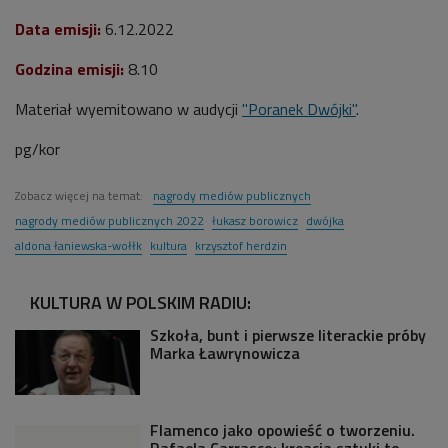
Data emisji:
6
.12.2022
Godzina emisji:
8
.10
Materiał wyemitowano w audycji
"Poranek Dwójki"
.
pg/kor
Zobacz więcej na temat:
nagrody mediów publicznych
nagrody mediów publicznych 2022
łukasz borowicz
dwójka
aldona łaniewska-wołłk
kultura
krzysztof herdzin
KULTURA W POLSKIM RADIU:
Szkoła, bunt i pierwsze literackie próby
Marka Ławrynowicza
Flamenco jako opowieść o tworzeniu.
Rafaela Carrasco: kreacja sztuki to