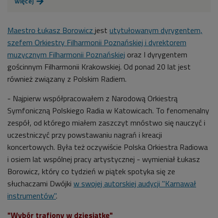
więcej

Maestro
Łukasz Borowicz
jest
utytułowanym dyrygentem,
szefem Orkiestry Filharmonii Poznańskiej i dyrektorem
muzycznym Filharmonii Poznańskiej
oraz I dyrygentem
gościnnym Filharmonii Krakowskiej. O
d ponad 20 lat jest
również związany z Polskim Radiem.
- Najpierw współpracowałem z Narodową Orkiestrą
Symfoniczną Polskiego Radia w Katowicach. To fenomenalny
zespół, od którego miałem zaszczyt mnóstwo się nauczyć i
uczestniczyć przy powstawaniu nagrań i kreacji
koncertowych. Była też oczywiście Polska Orkiestra Radiowa
i osiem lat wspólnej pracy artystycznej - wymieniał Łukasz
Borowicz, który co tydzień w piątek
spotyka się ze
słuchaczami Dwójki
w swojej autorskiej audycji "Karnawał
instrumentów"
.
"Wybór trafiony w dziesiątkę"