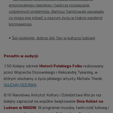
emocjonalnego niepokoju i twórcze rozwiązanie
codziennych problemów. Bartosz Samitowski opowiada,
co mogą one mówić o naszym życiu w trakcie pandemii
koronawirusa
Śpij spokojnie, dobrze śnij. Sen w kulturze ludowej
Ponadto w audycji:
7.50 Kolejny odcinek
Historii Polskiego Folku
realizowany
przez Wojciecha Ossowskiego i Aleksandrę Tykarską, w
którym słuchamy o życiu pilskiego artysty Michała Thiede
SŁUCHAJ ODCINKA
8.10
Narodowy Instytut Kultury i Dziedzictwa Wsi po raz
kolejny zapraszał na wspólne świętowanie
Dnia Kobiet na
Ludowo w NIKiDW
. W programie muzyka, twórczość ludową i