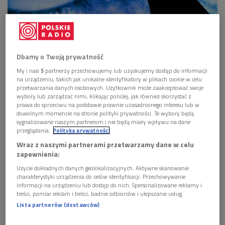
„Rzeczpospolita snów: Śnienie społeczne Polaków w latach 2020-
2022”
Foto: AI
Dbamy o Twoją prywatność
My i nasi
5
partnerzy przechowujemy lub uzyskujemy dostęp do informacji
„Dziś, w kulturze zachodniej, uznajemy śnienie za zjawisko
na urządzeniu, takich jak unikalne identyfikatory w plikach cookie w celu
związane z własnym ja, ale nie nadajemy temu doświadczeniu
przetwarzania danych osobowych. Użytkownik może zaakceptować swoje
wybory lub zarządzać nimi, klikając poniżej, jak również skorzystać z
takiego samego statusu jak rzeczywistości na jawie, a zatem
prawa do sprzeciwu na podstawie prawnie uzasadnionego interesu lub w
nie integrujemy w pełni doświadczeń sennych z naszymi
dowolnym momencie na stronie polityki prywatności. Te wybory będą
sygnalizowane naszym partnerom i nie będą miały wpływu na dane
innymi wspomnieniami. Jednakże, ponieważ sama
przeglądania.
Polityka prywatności
rzeczywistość jest nieokreśloną koncepcją, na którą wpływają
Wraz z naszymi partnerami przetwarzamy dane w celu
procesy wyobrażeniowe i symboliczne, istnieją kultury inne niż
zapewnienia:
nasza, w których czuwanie, śnienie i różne doświadczenia
Użycie dokładnych danych geolokalizacyjnych. Aktywne skanowanie
pośrednie, choć mogą być rozróżniane, mogą nie być
charakterystyki urządzenia do celów identyfikacji. Przechowywanie
uporządkowane zgodnie z prostą opozycyjną dychotomią
informacji na urządzeniu lub dostęp do nich. Spersonalizowane reklamy i
treści, pomiar reklam i treści, badnie odbiorców i ulepszanie usług.
realnego kontra nierealnego lub rzeczywistości kontra
Lista partnerów (dostawców)
fantazji” – Barbara Tedlock, „Dreaming and dream research”.