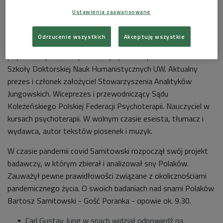
Powyższy cytat pochodzi z 1. rozdziału pracy
Ustawienia zaawansowane
„Rzeczpospolita snów. Śnienie społeczne Polaków w latach
2020-2022”. Autorem tego projektu jest Bartosz Samitowski
Odrzucenie wszystkich
Akceptuję wszystkie
– absolwent IEiAK UW, analityk jungowski, certyfikowany
psychoterapeuta i superwizor psychoterapii. Doktorant
Szkoły Doktorskiej Nauk Humanistycznych UW. Aktualny
prezes i członek założyciel Stowarzyszenia Analityków
Jungowskich. Wiceprezes i przewodniczący Sądu
Koleżeńskiego Polskiej Federacji Psychoterapii. Nauczyciel w
kursach psychoterapii. W wolnym czasie eseista, tłumacz i
wydawca, autor tekstów piosenek i muzyk.
W czasie pandemii covid Samitowski rozpoczął swój projekt
badawczy, w którym zbierał i analizował sny Polaków.
Zauważył pewne prawidłowości związane z okolicznościami
pandemicznego życia. O swoich badaniach nad snami Polaków
Bartosz Samitowski - Gość Poranka - opowie ok. 9.30.
Carl Gustav Jung w snach widział odpowiedź na