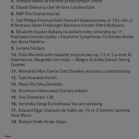
Svitlana Nianio W koronie przejrzystych chmur
Claude Debussy Clair de lune Carolina Eyck
NAP Trio Chaharmezrab
Carl Philipp Emanuel Bach Koncert klawesynowy nr 3 Es-dur cz
III Andreas Staier Freiburger Barockorchester Petra Mullejans
Elisabeth Kuyper Ballada na wiolonczelę i orkiestrę op.11
Raphaela Gromes (cello) + Deutsche Symphonie-Orchester Berlin
dyr. Anna Rakitina
Lunaria Służące
Felix Mendelssohn Kwartet smyczkowy op. 13 nr 2 a-moll, III.
Intermezzo. Allegretto con moto – Allegro di molto Danish String
Quartet
Memento Mori Dance Club Chwalmy wszyscy z pobożnością
Sam Kowalski Koniki
Mario Rui Silva Dembita
Kosmiczni Warszawa Cóż bez miłości
Trio Chemirani 138
Veronika Varga Esi koimasai You are sleeping
Edward Elgar Chanson de matin op. 15 nr 2 Simone Lamsma,
Yurie Miura
Robert Smith Pirate Ships
***