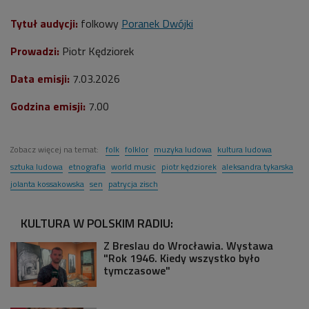
Tytuł audycji:
folkowy
Poranek Dwójki
Prowadzi:
Piotr Kędziorek
Data emisji:
7.03.2026
Godzina emisji:
7.00
Zobacz więcej na temat:
folk
folklor
muzyka ludowa
kultura ludowa
sztuka ludowa
etnografia
world music
piotr kędziorek
aleksandra tykarska
jolanta kossakowska
sen
patrycja zisch
KULTURA W POLSKIM RADIU:
Z Breslau do Wrocławia. Wystawa
"Rok 1946. Kiedy wszystko było
tymczasowe"