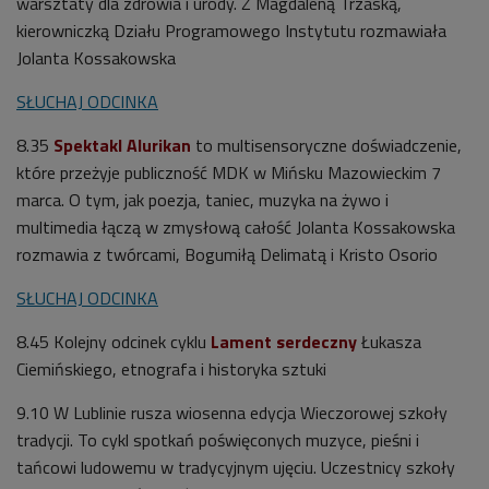
warsztaty dla zdrowia i urody. Z Magdaleną Trzaską,
kierowniczką Działu Programowego Instytutu rozmawiała
Jolanta Kossakowska
SŁUCHAJ ODCINKA
8.35
Spektakl Alurikan
to multisensoryczne doświadczenie,
które przeżyje publiczność MDK w Mińsku Mazowieckim 7
marca. O tym, jak poezja, taniec, muzyka na żywo i
multimedia łączą w zmysłową całość Jolanta Kossakowska
rozmawia z twórcami, Bogumiłą Delimatą i Kristo Osorio
SŁUCHAJ ODCINKA
8.45 Kolejny odcinek cyklu
Lament serdeczny
Łukasza
Ciemińskiego, etnografa i historyka sztuki
9.10
W Lublinie rusza wiosenna edycja Wieczorowej szkoły
tradycji. To cykl spotkań poświęconych muzyce, pieśni i
tańcowi ludowemu w tradycyjnym ujęciu. Uczestnicy szkoły