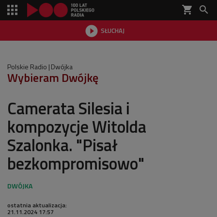
shopping_cart


SŁUCHAJ

Polskie Radio
Dwójka
Wybieram Dwójkę
Camerata Silesia i
kompozycje Witolda
Szalonka. "Pisał
bezkompromisowo"
ostatnia aktualizacja:
21.11.2024 17:57