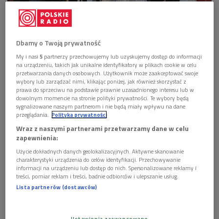
Dbamy o Twoją prywatność
Camerata Silesia
Foto: Materiały prasowe
My i nasi
5
partnerzy przechowujemy lub uzyskujemy dostęp do informacji
"Sztuka, a w jej obszarach w poważnym stopniu muzyka, jest
na urządzeniu, takich jak unikalne identyfikatory w plikach cookie w celu
przetwarzania danych osobowych. Użytkownik może zaakceptować swoje
jednym z najważniejszych elementów społecznej więzi,
wybory lub zarządzać nimi, klikając poniżej, jak również skorzystać z
komunikacji międzyludzkiej. Bez sztuki człowiek karleje. Tę
prawa do sprzeciwu na podstawie prawnie uzasadnionego interesu lub w
dowolnym momencie na stronie polityki prywatności. Te wybory będą
wiedzę, może jeszcze nieuporządkowaną, wyniosłem z moich
sygnalizowane naszym partnerom i nie będą miały wpływu na dane
doświadczeń w pracy z chórami" - mówił Witold Szalonek. –
przeglądania.
Polityka prywatności
"Ja od tych ludzi uczyłem się miłości do muzyki" - dodawał.
Wraz z naszymi partnerami przetwarzamy dane w celu
zapewnienia:
POSŁUCHAJ
Użycie dokładnych danych geolokalizacyjnych. Aktywne skanowanie
charakterystyki urządzenia do celów identyfikacji. Przechowywanie
informacji na urządzeniu lub dostęp do nich. Spersonalizowane reklamy i
Anna Szostak m.in. o Witoldzie Szalonku (Wybieram
treści, pomiar reklam i treści, badnie odbiorców i ulepszanie usług.
Dwójkę)
Lista partnerów (dostawców)
15:57
Ustawienia zaawansowane