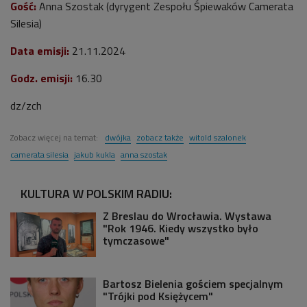
Gość:
Anna Szostak (dyrygent
Zespołu Śpiewaków Camerata
Silesia
)
Data emisji:
21.11
.2024
Godz. emisji:
16.30
dz/zch
Zobacz więcej na temat:
dwójka
zobacz także
witold szalonek
camerata silesia
jakub kukla
anna szostak
KULTURA W POLSKIM RADIU:
Z Breslau do Wrocławia. Wystawa
"Rok 1946. Kiedy wszystko było
tymczasowe"
Bartosz Bielenia gościem specjalnym
"Trójki pod Księżycem"