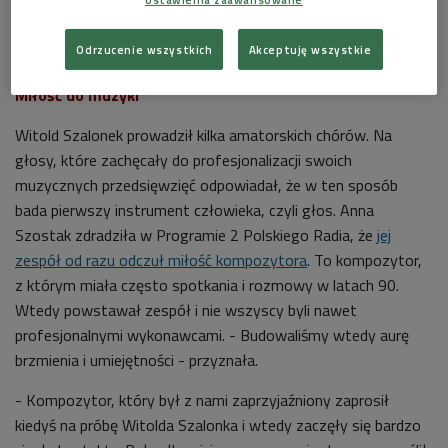
Odrzucenie wszystkich
Akceptuję wszystkie
Miłość do muzyki
Witold Szalonek prowadził kilka amatorskich chórów. Na
głosy, które zachęcały do profesjonalizacji swoich
muzycznych przedsięwzięć odpowiadał, że w ten sposób
bada pierwszy instrument człowieka, czyli głos. Anna
Szostak zdradziła w Programie 2 Polskiego Radia, że
jej
zespół od razu odczuł miłość kompozytora
. To kompozytor,
z którym miała często spotkania i rozmowy w latach 90.
Wtedy powstawał zespół i nie wszyscy byli nawet
profesjonalnymi wykonawcami. - Budowaliśmy wtedy aurę
brzmienia i umiejętności - przyznała.
- Kompozytor, który był z nami zaprzyjaźniony zaprosił
kiedyś na próbę Witolda Szalonka i wtedy zaczęły się bardzo