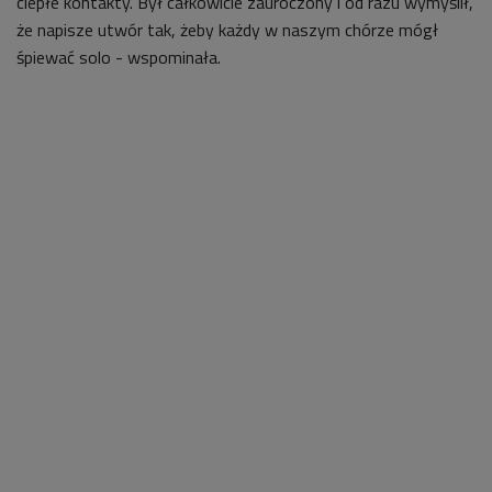
ciepłe kontakty. Był całkowicie zauroczony i od razu wymyślił,
że napisze utwór tak, żeby każdy w naszym chórze mógł
śpiewać solo - wspominała.