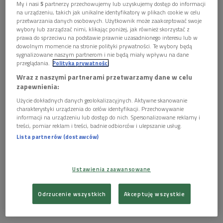
Między Polską a Niemcami
My i nasi
5
partnerzy przechowujemy lub uzyskujemy dostęp do informacji
na urządzeniu, takich jak unikalne identyfikatory w plikach cookie w celu
Tegoroczny krakowski
Miesiąc Fotografii
odbędzie się pod
przetwarzania danych osobowych. Użytkownik może zaakceptować swoje
wybory lub zarządzać nimi, klikając poniżej, jak również skorzystać z
hasłem "Unreal Estate". Program skoncentrowany będzie
prawa do sprzeciwu na podstawie prawnie uzasadnionego interesu lub w
wokół relacji polsko-niemieckich i doświadczenia Europy
dowolnym momencie na stronie polityki prywatności. Te wybory będą
sygnalizowane naszym partnerom i nie będą miały wpływu na dane
Środkowej. Jak podkreślił
Tomasz Gutkowski
z Fundacji Sztuk
przeglądania.
Polityka prywatności
Wizualnych, temat okazał się znacznie bardziej aktualny, niż
Wraz z naszymi partnerami przetwarzamy dane w celu
organizatorzy przewidywali dwa lata temu.
zapewnienia:
Użycie dokładnych danych geolokalizacyjnych. Aktywne skanowanie
– To jest kraj tak bliski, tak ważny, a tak naprawdę niewiele o
charakterystyki urządzenia do celów identyfikacji. Przechowywanie
nim wiemy – mówił o Niemczech kurator festiwalu. –
informacji na urządzeniu lub dostęp do nich. Spersonalizowane reklamy i
Okazało się, że ja go po prostu nie rozumiem. Jet zupełnie
treści, pomiar reklam i treści, badnie odbiorców i ulepszanie usług.
Lista partnerów (dostawców)
inny niż moje wyobrażenia
– dodał.
Ustawienia zaawansowane
Odrzucenie wszystkich
Akceptuję wszystkie