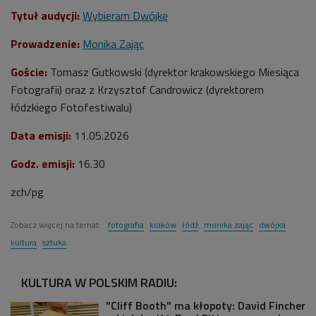
Tytuł audycji:
Wybieram Dwójkę
Prowadzenie:
Monika Zając
Goście:
Tomasz Gutkowski (dyrektor krakowskiego Miesiąca
Fotografii) oraz z Krzysztof Candrowicz (dyrektorem
łódzkiego Fotofestiwalu)
Data emisji:
11.05.2026
Godz. emisji:
16.30
zch/pg
Zobacz więcej na temat:
fotografia
kraków
łódź
monika zając
dwójka
kultura
sztuka
KULTURA W POLSKIM RADIU:
"Cliff Booth" ma kłopoty: David Fincher