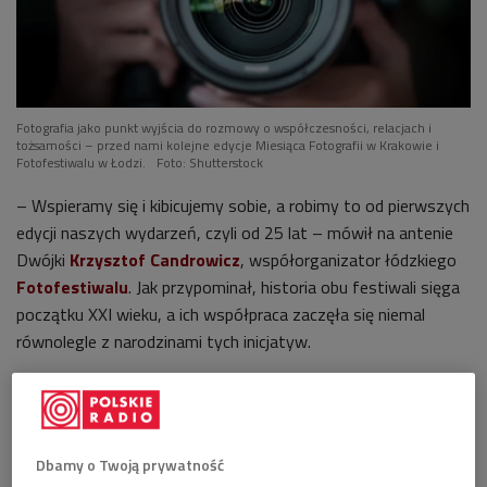
Fotografia jako punkt wyjścia do rozmowy o współczesności, relacjach i
tożsamości – przed nami kolejne edycje Miesiąca Fotografii w Krakowie i
Fotofestiwalu w Łodzi.
Foto: Shutterstock
– Wspieramy się i kibicujemy sobie, a robimy to od pierwszych
edycji naszych wydarzeń, czyli od 25 lat – mówił na antenie
Dwójki
Krzysztof Candrowicz
, współorganizator łódzkiego
Fotofestiwalu
. Jak przypominał, historia obu festiwali sięga
początku XXI wieku, a ich współpraca zaczęła się niemal
równolegle z narodzinami tych inicjatyw.
Posłuchaj rozmowy w audycji "Wybieram Dwójkę"
>>>
Dbamy o Twoją prywatność