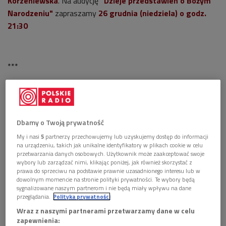
Korzeniewska
. Na audycję
"Dzieje przedstawień o Bożym
Narodzeniu"
zapraszamy
26 grudnia (niedziela) o godz.
21:30
***
Wcześniej, w
wieczór wigilijny, o godz. 22:30
, zapraszamy
do wysłuchania słuchowiska
"Pastorałki Tytusa
Dbamy o Twoją prywatność
Czyżewskiego".
My i nasi
5
partnerzy przechowujemy lub uzyskujemy dostęp do informacji
na urządzeniu, takich jak unikalne identyfikatory w plikach cookie w celu
- Najpiękniejsza poetycka malowanka Bożego Narodzenia… -
przetwarzania danych osobowych. Użytkownik może zaakceptować swoje
wybory lub zarządzać nimi, klikając poniżej, jak również skorzystać z
tak o wydanym w 1925 roku tomie stylizowanych kolęd,
prawa do sprzeciwu na podstawie prawnie uzasadnionego interesu lub w
kantyczek i misteriów Tytusa Czyżewskiego z drzeworytami
dowolnym momencie na stronie polityki prywatności. Te wybory będą
Tadeusza Makowskiego pisano w gazetach…
sygnalizowane naszym partnerom i nie będą miały wpływu na dane
przeglądania.
Polityka prywatności
To dziełko sztuki bibliofilskiej, wykonane na specjalnym,
Wraz z naszymi partnerami przetwarzamy dane w celu
zapewnienia:
ręcznie robionym papierze, z filigranem Towarzystwa