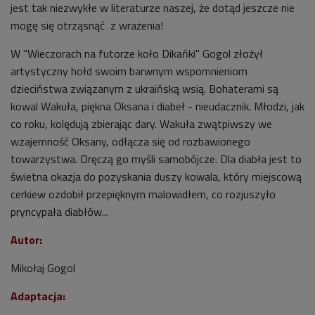
jest tak niezwykłe w literaturze naszej, że dotąd jeszcze nie
mogę się otrząsnąć z wrażenia!
W "Wieczorach na futorze koło Dikańki" Gogol złożył
artystyczny hołd swoim barwnym wspomnieniom
dzieciństwa związanym z ukraińską wsią. Bohaterami są
kowal Wakuła, piękna Oksana i diabeł - nieudacznik. Młodzi, jak
co roku, kolędują zbierając dary. Wakuła zwątpiwszy we
wzajemność Oksany, odłącza się od rozbawionego
towarzystwa. Dręczą go myśli samobójcze. Dla diabła jest to
świetna okazja do pozyskania duszy kowala, który miejscową
cerkiew ozdobił przepięknym malowidłem, co rozjuszyło
pryncypała diabłów...
Autor:
Mikołaj Gogol
Adaptacja: