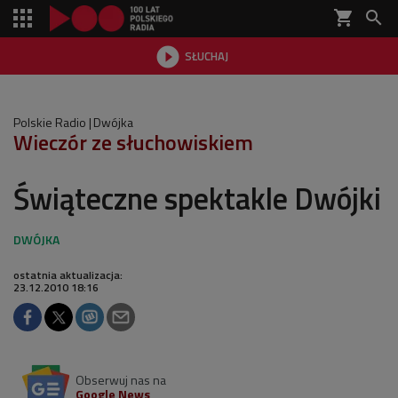
shopping_cart


SŁUCHAJ

Polskie Radio
Dwójka
Wieczór ze słuchowiskiem
Świąteczne spektakle Dwójki
ostatnia aktualizacja:
23.12.2010 18:16
Obserwuj nas na
Google News