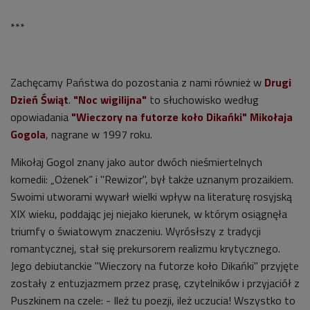
***
Zachęcamy Państwa do pozostania z nami również w
Drugi
Dzień Świąt
.
"Noc wigilijna"
to słuchowisko według
opowiadania
"Wieczory na futorze koło Dikańki" Mikołaja
Gogola
, nagrane w 1997 roku.
Mikołaj Gogol znany jako autor dwóch nieśmiertelnych
komedii: „Ożenek” i "Rewizor", był także uznanym prozaikiem.
Swoimi utworami wywarł wielki wpływ na literaturę rosyjską
XIX wieku, poddając jej niejako kierunek, w którym osiągnęła
triumfy o światowym znaczeniu. Wyrósłszy z tradycji
romantycznej, stał się prekursorem realizmu krytycznego.
Jego debiutanckie "Wieczory na futorze koło Dikańki" przyjęte
zostały z entuzjazmem przez prasę, czytelników i przyjaciół z
Puszkinem na czele: - Ileż tu poezji, ileż uczucia! Wszystko to