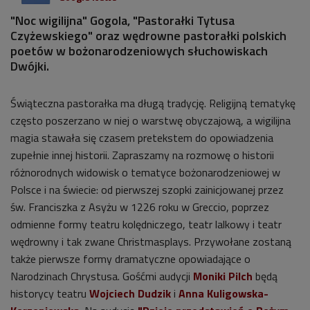
"Noc wigilijna" Gogola, "Pastorałki Tytusa
Czyżewskiego" oraz wędrowne pastorałki polskich
poetów w bożonarodzeniowych słuchowiskach
Dwójki.
Świąteczna pastorałka ma długą tradycję. Religijną tematykę
często poszerzano w niej o warstwę obyczajową, a wigilijna
magia stawała się czasem pretekstem do opowiadzenia
zupełnie innej historii. Zapraszamy na rozmowę o historii
różnorodnych widowisk o tematyce bożonarodzeniowej w
Polsce i na świecie: od pierwszej szopki zainicjowanej przez
św. Franciszka z Asyżu w 1226 roku w Greccio, poprzez
odmienne formy teatru kolędniczego, teatr lalkowy i teatr
wędrowny i tak zwane Christmasplays. Przywołane zostaną
także pierwsze formy dramatyczne opowiadające o
Narodzinach Chrystusa. Gośćmi audycji
Moniki Pilch
będą
historycy teatru
Wojciech Dudzik
i
Anna Kuligowska-