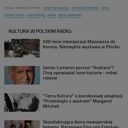
Zobacz więcej na temat:
boże narodzenie
dorota landowska
dzieci
henryk rozen
julia hartwig
paula
tytus czyżewski
KULTURA W POLSKIM RADIU:
500-lecie inkorporacji Mazowsza do
Korony. Niezwykła wystawa w Płocku
James Cameron porzuci "Avatara"?
Chcę opowiadać inne historie - mówi
reżyser
"Terra Kultura" o komiksowej adaptacji
"Przeminęło z wiatrem" Margaret
Mitchell
Skandalizująca ikona nowojorskiej
bohemy. Baronowa Elsa von Freytag-