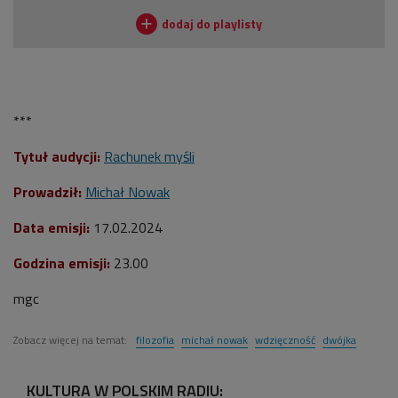
***
Tytuł audycji:
Rachunek myśli
Prowadził:
Michał Nowak
Data emisji:
17.02.2024
Godzina emisji:
23.00
mgc
Zobacz więcej na temat:
filozofia
michał nowak
wdzięczność
dwójka
KULTURA W POLSKIM RADIU: