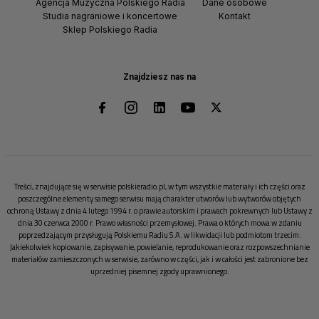
Agencja Muzyczna Polskiego Radia
Dane osobowe
Studia nagraniowe i koncertowe
Kontakt
Sklep Polskiego Radia
Znajdziesz nas na
Treści, znajdujące się w serwisie polskieradio.pl, w tym wszystkie materiały i ich części oraz
poszczególne elementy samego serwisu mają charakter utworów lub wytworów objętych
ochroną Ustawy z dnia 4 lutego 1994 r. o prawie autorskim i prawach pokrewnych lub Ustawy z
dnia 30 czerwca 2000 r. Prawo własności przemysłowej. Prawa o których mowa w zdaniu
poprzedzającym przysługują Polskiemu Radiu S.A. w likwidacji lub podmiotom trzecim.
Jakiekolwiek kopiowanie, zapisywanie, powielanie, reprodukowanie oraz rozpowszechnianie
materiałów zamieszczonych w serwisie, zarówno w części, jak i w całości jest zabronione bez
uprzedniej pisemnej zgody uprawnionego.