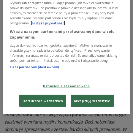
wybory lub zarządzać nimi, klikając poniżej, jak również skorzystać z
prawa do sprzeciwu na podstawie prawnie uzasadnionego interesu lub w
W audycji rozmawialiśmy o potrzebie dyskusji
Foto: Jacob
dowolnym momencie na stronie polityki prywatności. Te wybory będą
Lund/Shutterstock
sygnalizowane naszym partnerom i nie będą miały wpływu na dane
przeglądania.
Polityka prywatności
Ludzie są coraz mniej skłonni do dyskusji
Wraz z naszymi partnerami przetwarzamy dane w celu
zapewnienia:
W ciągu ostatnich 10 lat zauważam coraz silniejszą tendencję
do sięgania przez ludzi, a zdarza się to nawet wśród moich
Użycie dokładnych danych geolokalizacyjnych. Aktywne skanowanie
charakterystyki urządzenia do celów identyfikacji. Przechowywanie
przyjaciół, po gotowe, podsunięte przez innych poglądy i
informacji na urządzeniu lub dostęp do nich. Spersonalizowane reklamy i
koncepcje.
Na dodatek są oni tak bardzo przekonani o swojej
treści, pomiar reklam i treści, badnie odbiorców i ulepszanie usług.
Lista partnerów (dostawców)
słuszności, że stają się coraz mniej skłonni do dyskusji
.
Miejsce dyskusji zajmuje nienawiść
Ustawienia zaawansowane
A przecież zawsze wśród ludzi istniały różnice w poglądach! I
nie przeszkadzało to im w prowadzeniu dyskusji, w próbach
Odrzucenie wszystkich
Akceptuję wszystkie
zrozumienia perspektywy innych osób. Byli gotowi nawet
zmodyfikować nieco swoje zapatrywania. Dzięki temu mogła
zaistnieć wymiana myśli i komunikacja. Dziś natomiast
dominuje spreparowany zestaw bardzo silnych przekonań. W