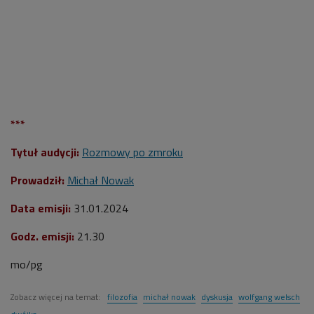
***
Tytuł audycji:
Rozmowy po zmroku
Prowadził:
Michał Nowak
Data emisji:
31.01.2024
Godz. emisji:
21.30
mo/pg
Zobacz więcej na temat:
filozofia
michał nowak
dyskusja
wolfgang welsch