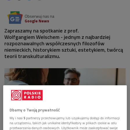
Obserwuj nas na
Google News
Zapraszamy na spotkanie z prof.
Wolfgangiem Welschem - jednym z najbardziej
rozpoznawalnych współczesnych filozofów
niemieckich, historykiem sztuki, estetykiem, twórcą
teorii transkulturalizmu.
Dbamy o Twoją prywatność
My i nasi
5
partnerzy przechowujemy lub uzyskujemy dostęp do informacji
na urządzeniu, takich jak unikalne identyfikatory w plikach cookie w celu
przetwarzania danych osobowych. Użytkownik może zaakceptować swoje