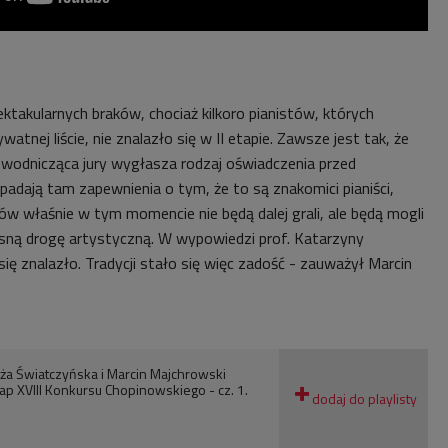
pektakularnych braków, chociaż kilkoro pianistów, których
tnej liście, nie znalazło się w II etapie. Zawsze jest tak, że
wodnicząca jury wygłasza rodzaj oświadczenia przed
adają tam zapewnienia o tym, że to są znakomici pianiści,
ów właśnie w tym momencie nie będą dalej grali, ale będą mogli
ną drogę artystyczną. W wypowiedzi prof. Katarzyny
ę znalazło. Tradycji stało się więc zadość - zauważył Marcin
ża Światczyńska i Marcin Majchrowski
p XVIII Konkursu Chopinowskiego - cz. 1.