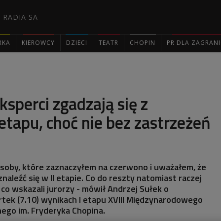
 RADIA SA
RKA
KIEROWCY
DZIECI
TEATR
CHOPIN
PR DLA ZAGRAN

sperci zgadzają się z
etapu, choć nie bez zastrzeżeń
osoby, które zaznaczyłem na czerwono i uważałem, że
aleźć się w II etapie. Co do reszty natomiast raczej
 co wskazali jurorzy - mówił Andrzej Sułek o
tek (7.10) wynikach I etapu XVIII Międzynarodowego
nego im. Fryderyka Chopina.