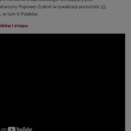
atarzyny Popowej-Zydroń w rywalizacji pozostało
45
w
, w tym 9 Polaków.
ików I etapu: