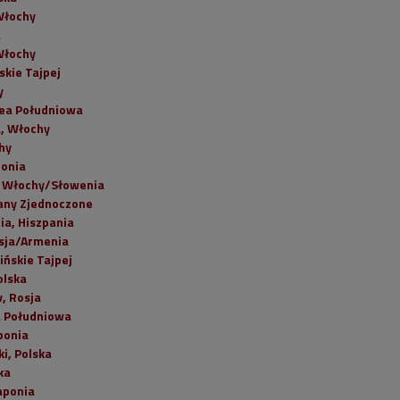
Włochy
a
Włochy
skie Tajpej
y
rea Południowa
, Włochy
hy
ponia
, Włochy/Słowenia
tany Zjednoczone
ia, Hiszpania
sja/Armenia
ińskie Tajpej
olska
, Rosja
a Południowa
ponia
i, Polska
ka
aponia