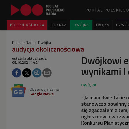
PORTAL POLSKIEGO
POLSKIE RADIO 24
JEDYNKA
DWÓJKA
TRÓJKA
CZWÓ
Polskie Radio
Dwójka
audycja okolicznościowa
Dwójkowi ek
ostatnia aktualizacja:
08.10.2021 14:21
wynikami I 
Obserwuj nas na
Google News
- Ja mam dwie takie 
stanowczo powinny zn
się zgadzałem z tym,
ogłoszonych w czwar
Konkursu Pianistycz