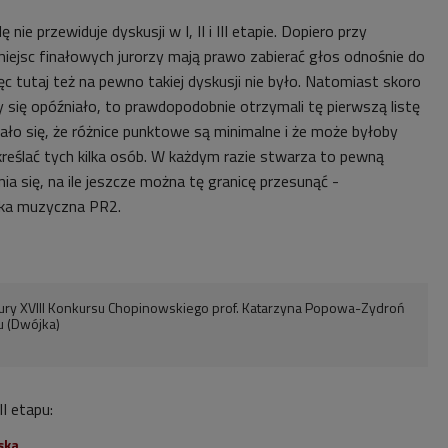
nie przewiduje dyskusji w I, II i III etapie. Dopiero przy
iejsc finałowych jurorzy mają prawo zabierać głos odnośnie do
c tutaj też na pewno takiej dyskusji nie było. Natomiast skoro
 się opóźniało, to prawdopodobnie otrzymali tę pierwszą listę
ło się, że różnice punktowe są minimalne i że może byłoby
reślać tych kilka osób. W każdym razie stwarza to pewną
a się, na ile jeszcze można tę granicę przesunąć -
rka muzyczna PR2.
ury XVIII Konkursu Chopinowskiego prof. Katarzyna Popowa-Zydroń
u (Dwójka)
I etapu:
ska