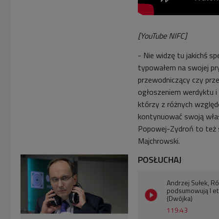
[YouTube NIFC]
- Nie widzę tu jakichś s
typowałem na swojej prywa
przewodniczący czy prze
ogłoszeniem werdyktu i p
którzy z różnych względ
kontynuować swoją włas
Popowej-Zydroń to też si
Majchrowski.
POSŁUCHAJ
Andrzej Sułek, Ró
podsumowują I eta
(Dwójka)
119:43