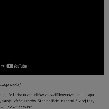
kiego Radia]
agę, że liczba uczestników zakwalifikowanych do II etapu
skusję wśród jurorów. Stąd na liście uczestników tej fazy
e 40, ale 45 nazwisk.