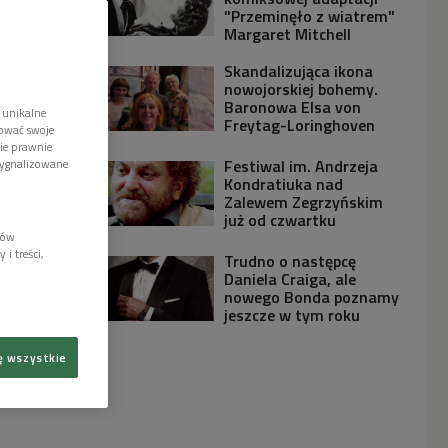
"Przeminęło z wiatrem"
Margaret Mitchell
Skandalizująca ikona
nowojorskiej bohemy.
Baronowa Elsa von
 unikalne
Freytag-Loringhoven
tować swoje
wie prawnie
Festiwal im. Andrzeja
sygnalizowane
Kondratiuka nad
Zalewem Zegrzyńskim
już od czwartku
lów
i treści,
Trudno o następcę
Daniela Craiga, ale
nowego Bonda poznamy
jeszcze w tym roku
ę wszystkie