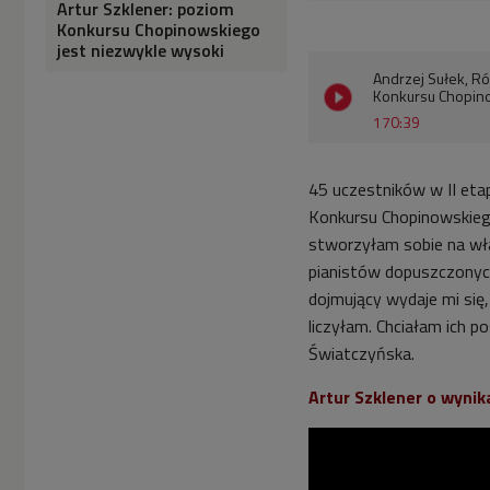
Artur Szklener: poziom
Konkursu Chopinowskiego
jest niezwykle wysoki
Andrzej Sułek, Ró
Konkursu Chopino
170:39
45 uczestników w II eta
Konkursu Chopinowskiego.
stworzyłam sobie na włas
pianistów dopuszczonych
dojmujący wydaje mi się,
liczyłam. Chciałam ich p
Światczyńska.
Artur Szklener o wynik