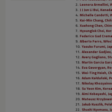
Leonora Armellini, 
J J Jun Li Bui, Kanad
Michelle Candotti, 
Kai-Min Chang, Chiń
Xuehong Chen, Chin
Hyounglok Choi, Ko
Federico Gad Crema
Alberto Ferro, Włoc
Yasuko Furumi, Ja
Alexander Gadjiev
Avery Gagliano, S
Martin Garcia Garc
Eva Gevorgyan, Ro
Wei-Ting Hsieh, Ch
Adam Kałduński, P
Nikolay Khozyainov
Su Yeon Kim, Kore
Aimi Kobayashi, Ja
Mateusz Krzyżowsk
Jakub Kuszlik, Pols
Shushi Kyomasu, J