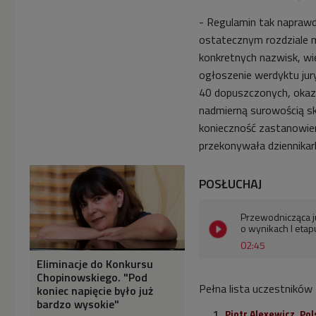
- Regulamin tak naprawdę 
ostatecznym rozdziale m
konkretnych nazwisk, wię
ogłoszenie werdyktu jury
40 dopuszczonych, okaza
nadmierną surowością sk
konieczność zastanowieni
przekonywała dziennika
POSŁUCHAJ
Przewodnicząca j
o wynikach I etap
02:45
Eliminacje do Konkursu
Chopinowskiego. "Pod
Pełna lista uczestników I
koniec napięcie było już
bardzo wysokie"
Piotr Alexewicz, Pol