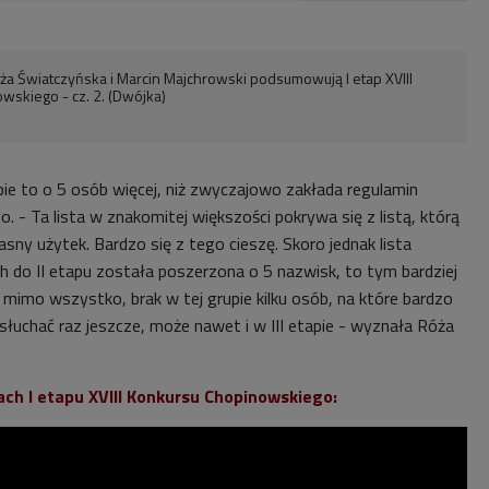
ża Światczyńska i Marcin Majchrowski podsumowują I etap XVIII
wskiego - cz. 2. (Dwójka)
pie to o 5 osób więcej, niż zwyczajowo zakłada regulamin
 - Ta lista w znakomitej większości pokrywa się z listą, którą
ny użytek. Bardzo się z tego cieszę. Skoro jednak lista
 do II etapu została poszerzona o 5 nazwisk, to tym bardziej
 mimo wszystko, brak w tej grupie kilku osób, na które bardzo
osłuchać raz jeszcze, może nawet i w III etapie - wyznała Róża
ach I etapu XVIII Konkursu Chopinowskiego: