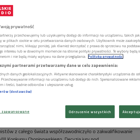
Twoją prywatność
artnerzy przechowujemy lub uzyskujemy dostęp do informacji na urządzeniu, takich jak
ory w plikach cookie w celu przetwarzania danych osobowych. Użytkownik może zaakcep
arządzać nimi, klikając poniżej, jak również skorzystać z prawa do sprzeciwu na podsta
go interesu lub w dowolnym momencie na stronie polityki prywatności. Te wybory będą 
nerom i nie będą miały wpływu na dane przeglądania.
Polityka prywatności
szymi partnerami przetwarzamy dane w celu zapewnienia:
dnych danych geolokalizacyjnych. Aktywne skanowanie charakterystyki urządzenia do ce
i. Przechowywanie informacji na urządzeniu lub dostęp do nich. Spersonalizowane reklamy 
m i treści, badnie odbiorców i ulepszanie usług.
nerów (dostawców)
a zaawansowane
Odrzucenie wszystkich
Akceptuj
opinowskiego przed ogłoszeniem wyników I etapu
Foto: NIFC
anistów z całego świata współzawodniczyło o zakwalifikowanie
VIII Konkursu Chopinowskiego. Decyzją j
ury pod