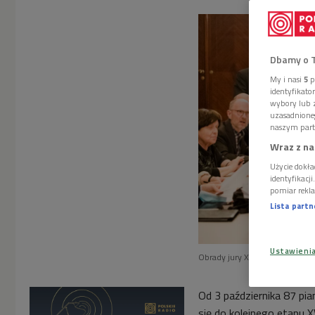
Dbamy o 
My i nasi
5
p
identyfikat
wybory lub z
uzasadnione
naszym part
Wraz z na
Użycie dokła
identyfikacj
pomiar rekla
Lista part
Ustawieni
Obrady jury XVIII Konkursu Ch
Od 3 października 87 pi
się do kolejnego etapu X