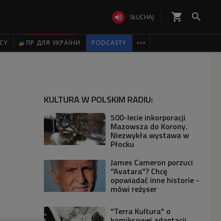
shopping_cart


SŁUCHAJ

ICY
ПР ДЛЯ УКРАЇНИ
PODCASTY
KULTURA W POLSKIM RADIU:
500-lecie inkorporacji
Mazowsza do Korony.
Niezwykła wystawa w
Płocku
James Cameron porzuci
"Avatara"? Chcę
opowiadać inne historie -
mówi reżyser
"Terra Kultura" o
komiksowej adaptacji