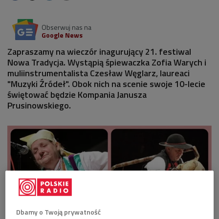
Obserwuj nas na
Google News
Zapraszamy na wieczór inagurujący 21. festiwal
Nowa Tradycja. Wystąpią śpiewaczka Zofia Warych i
muliinstrumentalista Czesław Węglarz, laureaci
"Muzyki Źródeł". Obok nich na scenie swoje 10-lecie
świętować będzie Kompania Janusza
Prusinowskiego.
Dbamy o Twoją prywatność