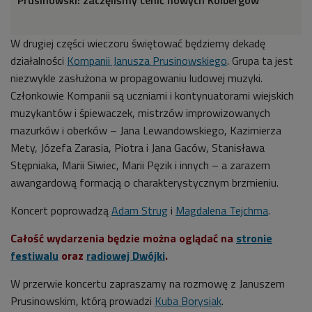
Prusinowski: zaczęliśmy cenić nowych Kolbergów
W drugiej części wieczoru świętować będziemy dekadę
działalności
Kompanii Janusza Prusinowskiego
. Grupa ta jest
niezwykle zasłużona w propagowaniu ludowej muzyki.
Członkowie Kompanii są uczniami i kontynuatorami wiejskich
muzykantów i śpiewaczek, mistrzów improwizowanych
mazurków i oberków – Jana Lewandowskiego, Kazimierza
Mety, Józefa Zarasia, Piotra i Jana Gaców, Stanisława
Stępniaka, Marii Siwiec, Marii Pęzik i innych – a zarazem
awangardową formacją o charakterystycznym brzmieniu.
Koncert poprowadzą
Adam Strug
i
Magdalena Tejchma
.
Całość wydarzenia będzie można oglądać na
stronie
festiwalu
oraz
radiowej Dwójki
.
W przerwie koncertu zapraszamy na rozmowę z Januszem
Prusinowskim, którą prowadzi
Kuba Borysiak
.