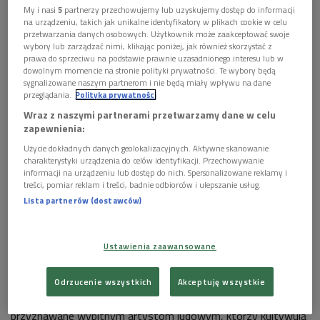
My i nasi
5
partnerzy przechowujemy lub uzyskujemy dostęp do informacji
na urządzeniu, takich jak unikalne identyfikatory w plikach cookie w celu
przetwarzania danych osobowych. Użytkownik może zaakceptować swoje
Zofia Warych i Czesław Węglarz
Foto: Grzegorz Śledź/PR2
wybory lub zarządzać nimi, klikając poniżej, jak również skorzystać z
prawa do sprzeciwu na podstawie prawnie uzasadnionego interesu lub w
dowolnym momencie na stronie polityki prywatności. Te wybory będą
sygnalizowane naszym partnerom i nie będą miały wpływu na dane
przeglądania.
Polityka prywatności
Wraz z naszymi partnerami przetwarzamy dane w celu
zapewnienia:
Użycie dokładnych danych geolokalizacyjnych. Aktywne skanowanie
charakterystyki urządzenia do celów identyfikacji. Przechowywanie
informacji na urządzeniu lub dostęp do nich. Spersonalizowane reklamy i
treści, pomiar reklam i treści, badnie odbiorców i ulepszanie usług.
Lista partnerów (dostawców)
Ustawienia zaawansowane
Podczas koncertu w
Studiu Koncertowym PR. im. Witolda
Odrzucenie wszystkich
Akceptuję wszystkie
Lutosławskiego
wręczone zostaną nagrody
"Muzyka Źródeł"
przyznawane wybitnym artystom ludowym, którzy kultywują