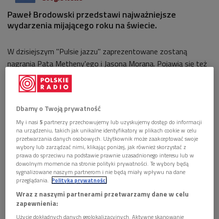
Paweł Brodowski przedstawi najważniejsze
wydarzenia mijającego roku na świecie.
W dzisiejszym "Pulsie jazzu" zaprezentowane zostaną
nagrania Pata Metheny'ego i Jasona Morana. Pojawią się też
Rudresh Mahanthappa & Bunky Green, Vijay Iyer, Bobby
McFerrin, Miles Davis (Bitches Brew), Abbey Lincoln, Sonny
Rollins, Dave Brubeck Quartet, Herbie Hancock oraz
Dbamy o Twoją prywatność
Cassandra Wilson.
My i nasi
5
partnerzy przechowujemy lub uzyskujemy dostęp do informacji
na urządzeniu, takich jak unikalne identyfikatory w plikach cookie w celu
Zaprasza Paweł Brodowski.
przetwarzania danych osobowych. Użytkownik może zaakceptować swoje
wybory lub zarządzać nimi, klikając poniżej, jak również skorzystać z
prawa do sprzeciwu na podstawie prawnie uzasadnionego interesu lub w
dowolnym momencie na stronie polityki prywatności. Te wybory będą
"Puls jazzu"
sygnalizowane naszym partnerom i nie będą miały wpływu na dane
przeglądania.
Polityka prywatności
4 stycznia (wtorek), godz. 22:05
Wraz z naszymi partnerami przetwarzamy dane w celu
zapewnienia:
Zobacz więcej na temat:
bobby mcferrin
herbie hancock
miles davis
Użycie dokładnych danych geolokalizacyjnych. Aktywne skanowanie