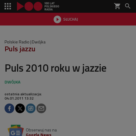
shopping_cart


SŁUCHAJ

Polskie Radio
Dwójka
Puls jazzu
Puls 2010 roku w jazzie
ostatnia aktualizacja:
04.01.2011 13:32
Obserwuj nas na
Google News