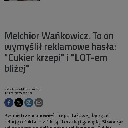
Melchior Wańkowicz. To on
wymyślił reklamowe hasła:
"Cukier krzepi" i "LOT-em
bliżej"
ostatnia aktualizacja:
10.09.2025 07:50
Był mistrzem opowieści reportażowej, łączącej
relację o faktach z fikcją literacką i gawędą. Stworzył
także znane do dziś slogany reklamowe: "Cukier