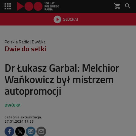
shopping_cart


SŁUCHAJ

Polskie Radio
Dwójka
Dwie do setki
Dr Łukasz Garbal: Melchior
Wańkowicz był mistrzem
autopromocji
ostatnia aktualizacja:
27.01.2024 17:35