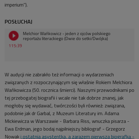
imperium").
POSŁUCHAJ
Melchior Wańkowicz - jeden z ojców polskiego
reportażu literackiego (Dwie do setki/Dwójka)
115:39
W audycji nie zabrakło też informacji o wydarzeniach
związanych z rozpoczynającym się właśnie Rokiem Melchiora
Wańkowicza (50. rocznica śmierci). Naszymi przewodnikami po
tej przebogatej biografii i wcale nie tak dobrze znanej, jak
mogłoby się wydawać, twórczości byli również: związana,
podobnie jak dr Garbal, z Muzeum Literatury im. Adama
Mickiewicza w Warszawie - Barbara Riss, wnuczka pisarza -
Ewa Erdman, jego bodaj najpilniejszy bibliograf - Grzegorz
Nowak
i ostatnia asystentka, a zarazem pierwsza biografka -