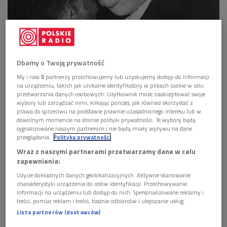
Na cześć Melchiora Wańkowicza i jego dorobku Polskie Radio od 2005 roku
organizuje Ogólnopolski Konkurs Reportażystów "Melchiory"
Foto: z
archiwum NAC
Dbamy o Twoją prywatność
Melchior Wańkowicz, decyzją Sejmu RP, został
jednym z literackich patronów 2024 roku.
My i nasi
5
partnerzy przechowujemy lub uzyskujemy dostęp do informacji
na urządzeniu, takich jak unikalne identyfikatory w plikach cookie w celu
Ziemianin, żołnierz, prawnik, reporter, korespondent
przetwarzania danych osobowych. Użytkownik może zaakceptować swoje
wybory lub zarządzać nimi, klikając poniżej, jak również skorzystać z
wojenny, obieżyświat, a przede wszystkim
prawa do sprzeciwu na podstawie prawnie uzasadnionego interesu lub w
niezrównany gawędziarz, jeden z ojców polskiego
dowolnym momencie na stronie polityki prywatności. Te wybory będą
sygnalizowane naszym partnerom i nie będą miały wpływu na dane
reportażu literackiego - jego życiorysem można by
przeglądania.
Polityka prywatności
obdzielić kilka osób.
Wraz z naszymi partnerami przetwarzamy dane w celu
Na cześć Melchiora Wańkowicza i jego dorobku
zapewnienia:
Polskie Radio od 2005 roku organizuje Ogólnopolski
Użycie dokładnych danych geolokalizacyjnych. Aktywne skanowanie
Konkurs Reportażystów "Melchiory".
charakterystyki urządzenia do celów identyfikacji. Przechowywanie
informacji na urządzeniu lub dostęp do nich. Spersonalizowane reklamy i
treści, pomiar reklam i treści, badnie odbiorców i ulepszanie usług.
Melchior Wańkowicz - reportażysta, pisarz, jeden z
Lista partnerów (dostawców)
najwybitniejszych polskich dziennikarzy w historii. Nazywany