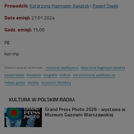
Prowadzili:
Katarzyna Hagmajer-Kwiatek
i
Paweł Siwek
Data emisji:
27
.01.2024
Godz. emisji:
15.00
pg
kor-mp
Zobacz więcej na temat:
melchior wańkowicz
katarzyna hagmajer-kwiatek
paweł siwek
literatura
biografia
kultura
rok melchiora wańkowicza
łukasz garbal
dwójka
muzeum literatury
KULTURA W POLSKIM RADIU:
Grand Press Photo 2026 - wystawa w
Muzeum Gazowni Warszawskiej