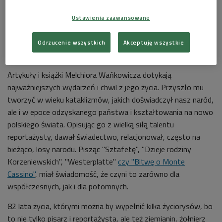
ojcem reportażu, wypełniał znakomicie to, co składa się na
Ustawienia zaawansowane
misję dziennikarską: opisując rzetelnie rzeczywistość, służyć
wspólnocie.
Odrzucenie wszystkich
Akceptuję wszystkie
Melchior Wańkowicz żył barwnie i pisał barwnie
Artykuły i książki Melchiora Wańkowicza dotykają
najważniejszych wydarzeń i chwil z jego życia. Przyszło mu
tworzyć w wieku kataklizmów, jakich doświadczył nasz naród,
ale i w epoce odzyskanego państwa i kształtowania na nowo
polskiego świata. Opisując go z wielką siłą talentu
reportażysty, dawał świadectwo, relacjonował, często na
bieżąco, losy narodu. Pisząc "Sztafetę", "Dzieje rodziny
Korzeniewskich", "Westerplatte"
czy "Bitwę o Monte
Cassino"
, miał świadomość, że czyni to zarówno dla
współczesnych, jak i dla potomnych.
82 lata życia, którymi można by wypełnić kilka życiorysów, bo
to nie tylko pisarz i reportażysta, ale też ziemianin, żołnierz