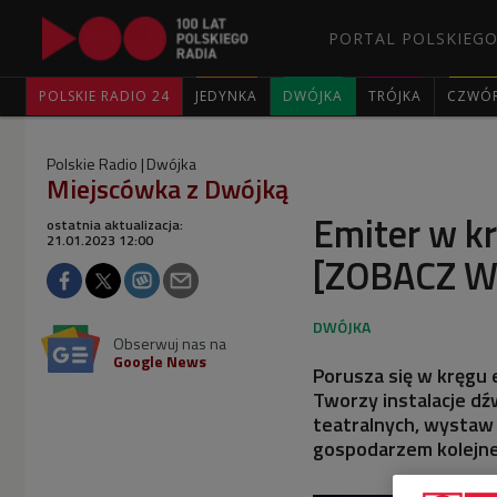
PORTAL POLSKIEGO
POLSKIE RADIO 24
JEDYNKA
DWÓJKA
TRÓJKA
CZWÓ
Polskie Radio
Dwójka
Miejscówka z Dwójką
Emiter w kr
ostatnia aktualizacja:
21.01.2023 12:00
[ZOBACZ W
Obserwuj nas na
Google News
Porusza się w kręgu e
Tworzy instalacje dź
teatralnych, wystaw 
gospodarzem kolejnej