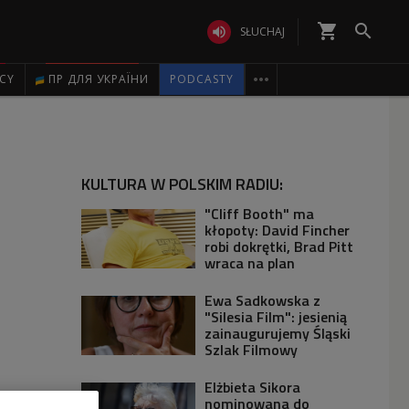
shopping_cart


SŁUCHAJ

ICY
ПР ДЛЯ УКРАЇНИ
PODCASTY
KULTURA W POLSKIM RADIU:
"Cliff Booth" ma
kłopoty: David Fincher
robi dokrętki, Brad Pitt
wraca na plan
Ewa Sadkowska z
"Silesia Film": jesienią
zainaugurujemy Śląski
Szlak Filmowy
Elżbieta Sikora
nominowana do