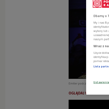
Dbamy o 
My i nasi
5
p
identyfikat
wybory lub z
uzasadnione
naszym part
Wraz z na
Użycie dokła
identyfikacj
pomiar rekla
Lista part
Ustawieni
Emiter podczas "Miejscówki z 
OGLĄDAJ WIDEO: