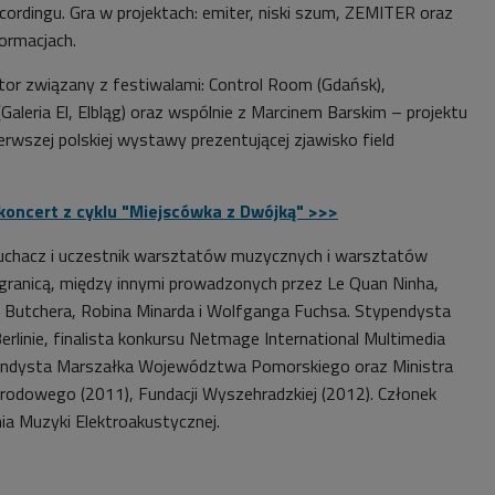
recordingu. Gra w projektach: emiter, niski szum, ZEMITER oraz
ormacjach.
ator związany z festiwalami: Control Room (Gdańsk),
aleria El, Elbląg) oraz wspólnie z Marcinem Barskim – projektu
erwszej polskiej wystawy prezentującej zjawisko field
koncert z cyklu "Miejscówka z Dwójką" >>>
uchacz i uczestnik warsztatów muzycznych i warsztatów
a granicą, między innymi prowadzonych przez Le Quan Ninha,
 Butchera, Robina Minarda i Wolfganga Fuchsa. Stypendysta
rlinie, finalista konkursu Netmage International Multimedia
ypendysta Marszałka Województwa Pomorskiego oraz Ministra
arodowego (2011), Fundacji Wyszehradzkiej (2012). Członek
a Muzyki Elektroakustycznej.