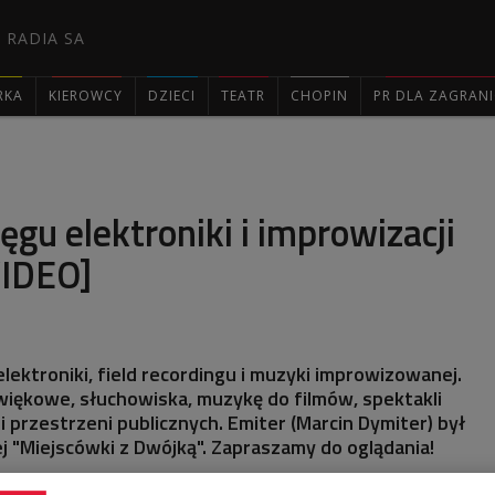
 RADIA SA
RKA
KIEROWCY
DZIECI
TEATR
CHOPIN
PR DLA ZAGRAN

ęgu elektroniki i improwizacji
IDEO]
lektroniki, field recordingu i muzyki improwizowanej.
więkowe, słuchowiska, muzykę do filmów, spektakli
i przestrzeni publicznych. Emiter (Marcin Dymiter) był
 "Miejscówki z Dwójką". Zapraszamy do oglądania!