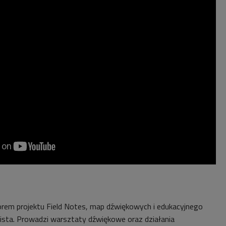
orem projektu Field Notes, map dźwiękowych i edukacyjnego
ista. Prowadzi warsztaty dźwiękowe oraz działania