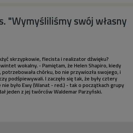
rs. "Wymyśliliśmy swój własny
żyć skrzypkowie, flecista i realizator dźwięku?
wintet wokalny. - Pamiętam, że Helen Shapiro, kiedy
i, potrzebowała chórku, bo nie przywiozła swojego, i
y podśpiewywali. I zaczęło się tak, że były cztery
 nie było Ewy (Wanat - red.) - tak o początkach grupy
ał jeden z jej twórców Waldemar Parzyński.