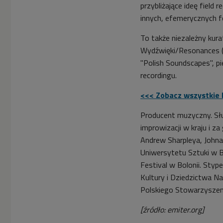
przybliżające ideę field 
innych, efemerycznych f
To także niezależny kur
Wydźwięki/Resonances (G
"Polish Soundscapes", pi
recordingu.
<<< Zobacz wszystkie 
Producent muzyczny. Sł
improwizacji w kraju i z
Andrew Sharpleya, Johna
Uniwersytetu Sztuki w Be
Festival w Bolonii. St
Kultury i Dziedzictwa N
Polskiego Stowarzyszeni
[źródło: emiter.org]