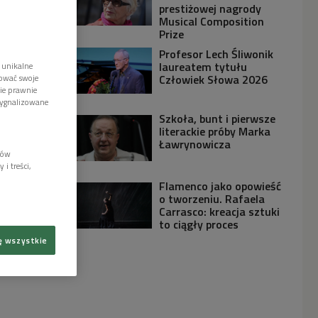
prestiżowej nagrody
Musical Composition
Prize
Profesor Lech Śliwonik
laureatem tytułu
 unikalne
Człowiek Słowa 2026
tować swoje
wie prawnie
sygnalizowane
Szkoła, bunt i pierwsze
literackie próby Marka
Ławrynowicza
lów
i treści,
Flamenco jako opowieść
o tworzeniu. Rafaela
Carrasco: kreacja sztuki
to ciągły proces
ę wszystkie