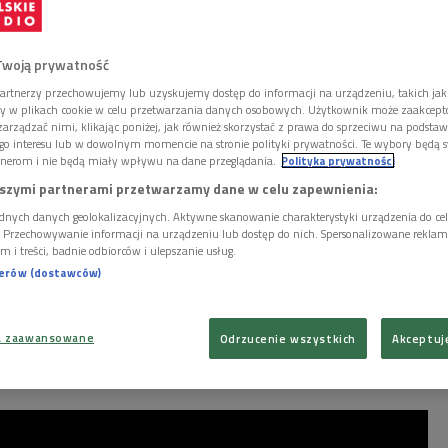
Twoją prywatność
artnerzy przechowujemy lub uzyskujemy dostęp do informacji na urządzeniu, takich jak
ory w plikach cookie w celu przetwarzania danych osobowych. Użytkownik może zaakcep
arządzać nimi, klikając poniżej, jak również skorzystać z prawa do sprzeciwu na podsta
go interesu lub w dowolnym momencie na stronie polityki prywatności. Te wybory będą 
nerom i nie będą miały wpływu na dane przeglądania.
Polityka prywatności
szymi partnerami przetwarzamy dane w celu zapewnienia:
dnych danych geolokalizacyjnych. Aktywne skanowanie charakterystyki urządzenia do ce
i. Przechowywanie informacji na urządzeniu lub dostęp do nich. Spersonalizowane reklamy 
m i treści, badnie odbiorców i ulepszanie usług.
nerów (dostawców)
a zaawansowane
Odrzucenie wszystkich
Akceptuj
Dwójką"
Foto: PR2