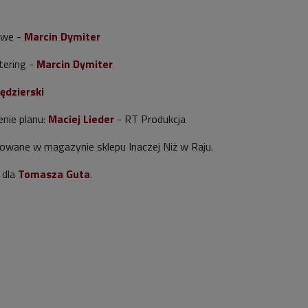
owe -
Marcin Dymiter
tering -
Marcin Dymiter
ędzierski
enie planu:
Maciej Lieder
- RT Produkcja
zowane w magazynie sklepu Inaczej Niż w Raju.
 dla
Tomasza Guta
.