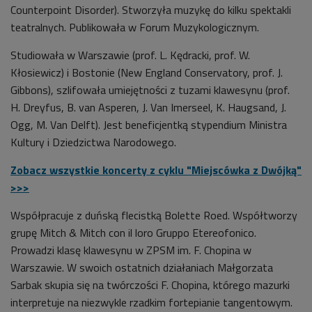
Counterpoint Disorder). Stworzyła muzykę do kilku spektakli
teatralnych. Publikowała w Forum Muzykologicznym.
Studiowała w Warszawie (prof. L. Kędracki, prof. W.
Kłosiewicz) i Bostonie (New England Conservatory, prof. J.
Gibbons), szlifowała umiejętności z tuzami klawesynu (prof.
H. Dreyfus, B. van Asperen, J. Van Imerseel, K. Haugsand, J.
Ogg, M. Van Delft). Jest beneficjentką stypendium Ministra
Kultury i Dziedzictwa Narodowego.
Zobacz wszystkie koncerty z cyklu "Miejscówka z Dwójką"
>>>
Współpracuje z duńską flecistką Bolette Roed. Współtworzy
grupę Mitch & Mitch con il loro Gruppo Etereofonico.
Prowadzi klasę klawesynu w ZPSM im. F. Chopina w
Warszawie. W swoich ostatnich działaniach Małgorzata
Sarbak skupia się na twórczości F. Chopina, którego mazurki
interpretuje na niezwykle rzadkim fortepianie tangentowym.