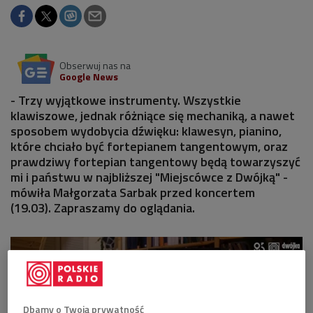
Obserwuj nas na
Google News
- Trzy wyjątkowe instrumenty. Wszystkie
klawiszowe, jednak różniące się mechaniką, a nawet
sposobem wydobycia dźwięku: klawesyn, pianino,
które chciało być fortepianem tangentowym, oraz
prawdziwy fortepian tangentowy będą towarzyszyć
mi i państwu w najbliższej "Miejscówce z Dwójką" -
mówiła Małgorzata Sarbak przed koncertem
(19.03). Zapraszamy do oglądania.
Dbamy o Twoją prywatność