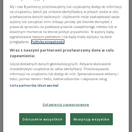
My i nasi
5
partnerzy przechowujemy lub uzyskujemy dostęp do informacji
na urządzeniu, takich jak unikalne identyfikatory w plikach cookie w celu
przetwarzania danych osobowych. Użytkownik może zaakceptować swoje
wybory lub zarządzać nimi, klikając poniżej, jak również skorzystać z
prawa do sprzeciwu na podstawie prawnie uzasadnionego interesu lub w
dowolnym momencie na stronie polityki prywatności. Te wybory będą
sygnalizowane naszym partnerom i nie będą miały wpływu na dane
Małgorzata Sarbak podczas koncert w cyklu "Miejscówka z Dwójką"
Foto:
przeglądania.
Polityka prywatności
PR2
Wraz z naszymi partnerami przetwarzamy dane w celu
zapewnienia:
ZOBACZ WIDEO
Użycie dokładnych danych geolokalizacyjnych. Aktywne skanowanie
charakterystyki urządzenia do celów identyfikacji. Przechowywanie
informacji na urządzeniu lub dostęp do nich. Spersonalizowane reklamy i
treści, pomiar reklam i treści, badnie odbiorców i ulepszanie usług.
Lista partnerów (dostawców)
Ustawienia zaawansowane
Odrzucenie wszystkich
Akceptuję wszystkie