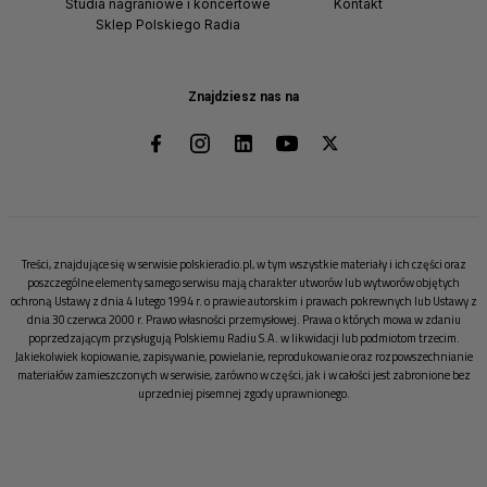
Studia nagraniowe i koncertowe
Kontakt
Sklep Polskiego Radia
Znajdziesz nas na
Treści, znajdujące się w serwisie polskieradio.pl, w tym wszystkie materiały i ich części oraz
poszczególne elementy samego serwisu mają charakter utworów lub wytworów objętych
ochroną Ustawy z dnia 4 lutego 1994 r. o prawie autorskim i prawach pokrewnych lub Ustawy z
dnia 30 czerwca 2000 r. Prawo własności przemysłowej. Prawa o których mowa w zdaniu
poprzedzającym przysługują Polskiemu Radiu S.A. w likwidacji lub podmiotom trzecim.
Jakiekolwiek kopiowanie, zapisywanie, powielanie, reprodukowanie oraz rozpowszechnianie
materiałów zamieszczonych w serwisie, zarówno w części, jak i w całości jest zabronione bez
uprzedniej pisemnej zgody uprawnionego.