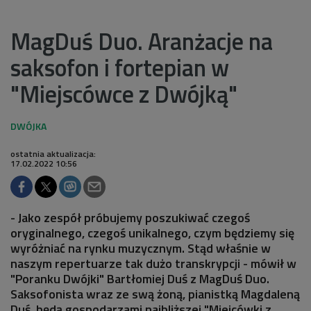
MagDuś Duo. Aranżacje na
saksofon i fortepian w
"Miejscówce z Dwójką"
ostatnia aktualizacja:
17.02.2022 10:56
- Jako zespół próbujemy poszukiwać czegoś
oryginalnego, czegoś unikalnego, czym będziemy się
wyróżniać na rynku muzycznym. Stąd właśnie w
naszym repertuarze tak dużo transkrypcji - mówił w
"Poranku Dwójki" Bartłomiej Duś z MagDuś Duo.
Saksofonista wraz ze swą żoną, pianistką Magdaleną
Duś, będą gospodarzami najbliższej "Miejcówki z