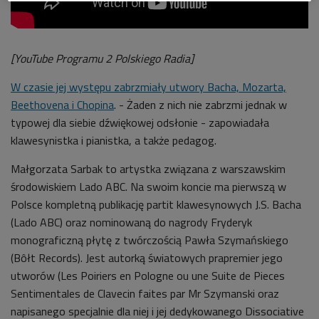
[YouTube Programu 2 Polskiego Radia]
W czasie jej występu zabrzmiały utwory Bacha, Mozarta,
Beethovena i Chopina
. - Żaden z nich nie zabrzmi jednak w
typowej dla siebie dźwiękowej odsłonie - zapowiadała
klawesynistka i pianistka, a także pedagog.
Małgorzata Sarbak to artystka związana z warszawskim
środowiskiem Lado ABC. Na swoim koncie ma pierwszą w
Polsce kompletną publikację partit klawesynowych J.S. Bacha
(Lado ABC) oraz nominowaną do nagrody Fryderyk
monograficzną płytę z twórczością Pawła Szymańskiego
(Bôłt Records). Jest autorką światowych prapremier jego
utworów (Les Poiriers en Pologne ou une Suite de Pieces
Sentimentales de Clavecin faites par Mr Szymanski oraz
napisanego specjalnie dla niej i jej dedykowanego Dissociative