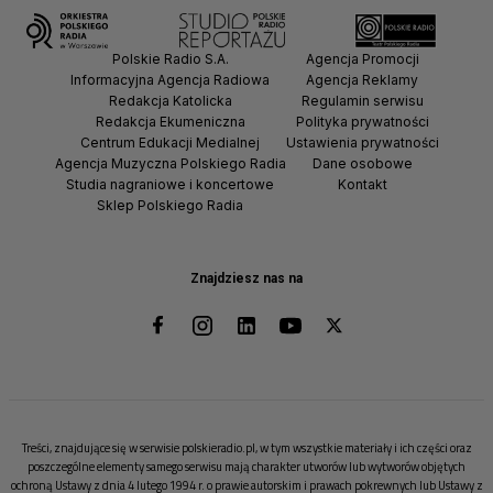
Polskie Radio S.A.
Agencja Promocji
Informacyjna Agencja Radiowa
Agencja Reklamy
Redakcja Katolicka
Regulamin serwisu
Redakcja Ekumeniczna
Polityka prywatności
Centrum Edukacji Medialnej
Ustawienia prywatności
Agencja Muzyczna Polskiego Radia
Dane osobowe
Studia nagraniowe i koncertowe
Kontakt
Sklep Polskiego Radia
Znajdziesz nas na
Treści, znajdujące się w serwisie polskieradio.pl, w tym wszystkie materiały i ich części oraz
poszczególne elementy samego serwisu mają charakter utworów lub wytworów objętych
ochroną Ustawy z dnia 4 lutego 1994 r. o prawie autorskim i prawach pokrewnych lub Ustawy z