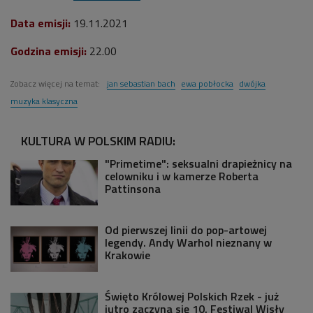
Data emisji:
19.11.2021
Godzina emisji:
22.00
Zobacz więcej na temat:
jan sebastian bach
ewa pobłocka
dwójka
muzyka klasyczna
KULTURA W POLSKIM RADIU:
"Primetime": seksualni drapieżnicy na
celowniku i w kamerze Roberta
Pattinsona
Od pierwszej linii do pop-artowej
legendy. Andy Warhol nieznany w
Krakowie
Święto Królowej Polskich Rzek - już
jutro zaczyna się 10. Festiwal Wisły