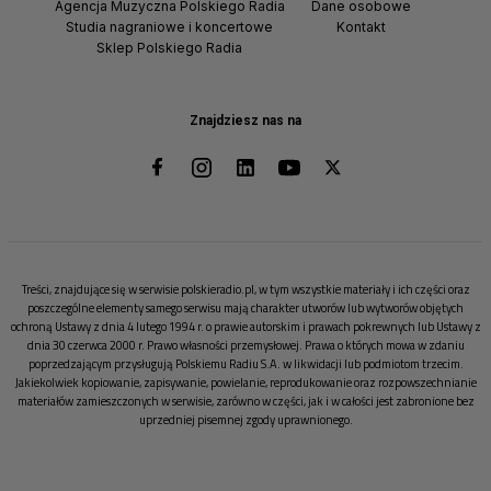
Agencja Muzyczna Polskiego Radia
Dane osobowe
Studia nagraniowe i koncertowe
Kontakt
Sklep Polskiego Radia
Znajdziesz nas na
Treści, znajdujące się w serwisie polskieradio.pl, w tym wszystkie materiały i ich części oraz
poszczególne elementy samego serwisu mają charakter utworów lub wytworów objętych
ochroną Ustawy z dnia 4 lutego 1994 r. o prawie autorskim i prawach pokrewnych lub Ustawy z
dnia 30 czerwca 2000 r. Prawo własności przemysłowej. Prawa o których mowa w zdaniu
poprzedzającym przysługują Polskiemu Radiu S.A. w likwidacji lub podmiotom trzecim.
Jakiekolwiek kopiowanie, zapisywanie, powielanie, reprodukowanie oraz rozpowszechnianie
materiałów zamieszczonych w serwisie, zarówno w części, jak i w całości jest zabronione bez
uprzedniej pisemnej zgody uprawnionego.