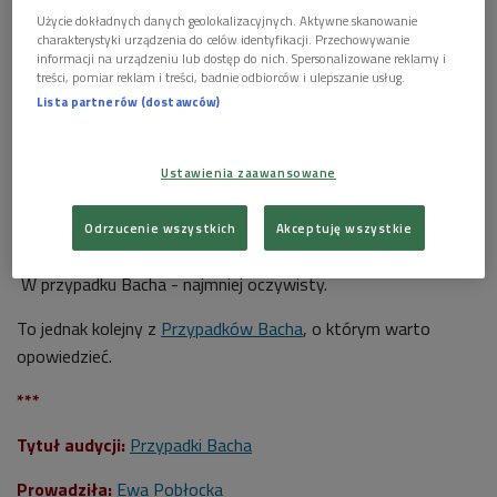
Shutterstock/mmsanna
Użycie dokładnych danych geolokalizacyjnych. Aktywne skanowanie
charakterystyki urządzenia do celów identyfikacji. Przechowywanie
informacji na urządzeniu lub dostęp do nich. Spersonalizowane reklamy i
POSŁUCHAJ
treści, pomiar reklam i treści, badnie odbiorców i ulepszanie usług.
Lista partnerów (dostawców)
Jak Maurizio Pollini oswoił Bacha? (Przypadki
Bacha/Dwójka)
61:13
Ustawienia zaawansowane
Odrzucenie wszystkich
Akceptuję wszystkie
W przypadku Bacha - najmniej oczywisty.
To jednak kolejny z
Przypadków Bacha
, o którym warto
opowiedzieć.
***
Tytuł audycji:
Przypadki Bacha
Prowadziła:
Ewa Pobłocka