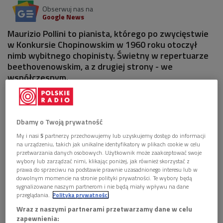
Obserwuj nas na
Google News
Maurizio Pollini to pianista, którego po zwycięstwie
w Konkursie Chopinowskim​ w 1960 roku otoczył
nimb wybitnego chopinisty. Świetny w repertuarze
beethovenowskim, a z drugiej strony - we
współczesnym.
Dbamy o Twoją prywatność
My i nasi
5
partnerzy przechowujemy lub uzyskujemy dostęp do informacji
na urządzeniu, takich jak unikalne identyfikatory w plikach cookie w celu
przetwarzania danych osobowych. Użytkownik może zaakceptować swoje
wybory lub zarządzać nimi, klikając poniżej, jak również skorzystać z
prawa do sprzeciwu na podstawie prawnie uzasadnionego interesu lub w
dowolnym momencie na stronie polityki prywatności. Te wybory będą
sygnalizowane naszym partnerom i nie będą miały wpływu na dane
przeglądania.
Polityka prywatności
Wraz z naszymi partnerami przetwarzamy dane w celu
zapewnienia:
Maurizio Pollini w swoim repertuarze ma także dzieła Bacha
Foto: