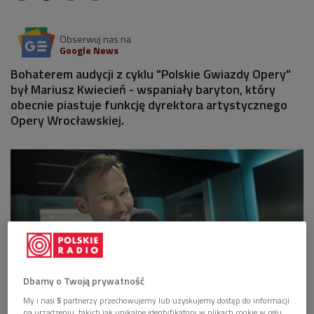
Obserwuj nas na
Google News
Bohaterem audycji z cyklu "Polskie Gwiazdy Opery"
był Mariusz Kwiecień - wspaniały baryton, który
obecnie piastuje funkcję dyrektora artystycznego
Opery Wrocławskiej.
Dbamy o Twoją prywatność
My i nasi
5
partnerzy przechowujemy lub uzyskujemy dostęp do informacji
na urządzeniu, takich jak unikalne identyfikatory w plikach cookie w celu