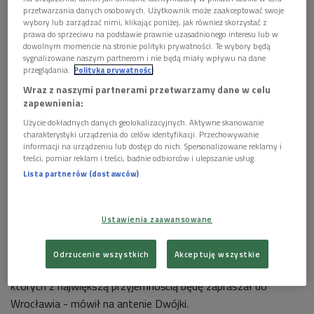
Mariusz Kwiecień
Foto: Grzegorz Śledź/PR2
przetwarzania danych osobowych. Użytkownik może zaakceptować swoje
wybory lub zarządzać nimi, klikając poniżej, jak również skorzystać z
prawa do sprzeciwu na podstawie prawnie uzasadnionego interesu lub w
Kariera Mariusza Kwietnia koncentrowała się przede
dowolnym momencie na stronie polityki prywatności. Te wybory będą
wszystkim w Metropolitan Opera, ale śpiewał na wszystkich
sygnalizowane naszym partnerom i nie będą miały wpływu na dane
wielkich scenach świata.
przeglądania.
Polityka prywatności
Wraz z naszymi partnerami przetwarzamy dane w celu
Śpiewak pochodzi z Krakowa, kształcił się w Warszawie, a
zapewnienia:
debiutował na scenie Teatru Wielkiego w Poznaniu. Jest
Użycie dokładnych danych geolokalizacyjnych. Aktywne skanowanie
absolwentem UMFC (wtedy Uniwersytet Muzyczny był
charakterystyki urządzenia do celów identyfikacji. Przechowywanie
informacji na urządzeniu lub dostęp do nich. Spersonalizowane reklamy i
jeszcze Akademią Muzyczną w Warszawie), uczył się w klasie
treści, pomiar reklam i treści, badnie odbiorców i ulepszanie usług.
Włodzimierza Zalewskiego.
Sceniczny debiut przypadł na czas
Lista partnerów (dostawców)
jego studiów, w 1995 roku.
- Mam sporo do powiedzenia na temat opery w dzisiejszych
Ustawienia zaawansowane
czasach. Mam wystarczające zaplecze i doświadczenie z
największych oper na świecie. Mam ogromną liczbę
Odrzucenie wszystkich
Akceptuję wszystkie
wspaniałych znajomych śpiewaków, reżyserów i dyrygentów,
których z największą przyjemnością będę zapraszał do
Wrocławia - mówił na antenie Dwójki.