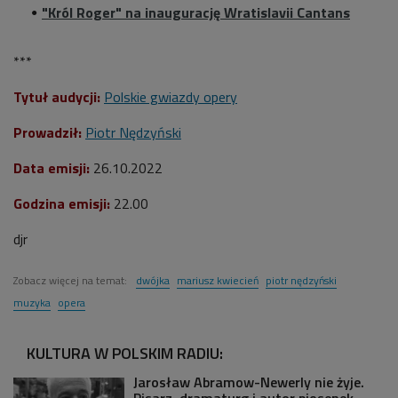
"Król Roger" na inaugurację Wratislavii Cantans
***
Tytuł audycji:
Polskie gwiazdy opery
Prowadził:
Piotr Nędzyński
Data emisji:
26.10.2022
Godzina emisji:
22.00
djr
Zobacz więcej na temat:
dwójka
mariusz kwiecień
piotr nędzyński
muzyka
opera
KULTURA W POLSKIM RADIU:
Jarosław Abramow-Newerly nie żyje.