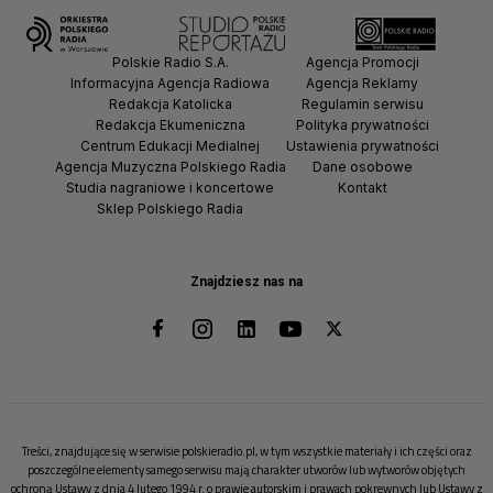
Polskie Radio S.A.
Agencja Promocji
Informacyjna Agencja Radiowa
Agencja Reklamy
Redakcja Katolicka
Regulamin serwisu
Redakcja Ekumeniczna
Polityka prywatności
Centrum Edukacji Medialnej
Ustawienia prywatności
Agencja Muzyczna Polskiego Radia
Dane osobowe
Studia nagraniowe i koncertowe
Kontakt
Sklep Polskiego Radia
Znajdziesz nas na
Treści, znajdujące się w serwisie polskieradio.pl, w tym wszystkie materiały i ich części oraz
poszczególne elementy samego serwisu mają charakter utworów lub wytworów objętych
ochroną Ustawy z dnia 4 lutego 1994 r. o prawie autorskim i prawach pokrewnych lub Ustawy z