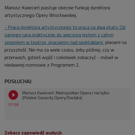
Mariusz Kwiecień piastuje obecnie funkcję dyrektora
artystycznego Opery Wrocławskiej.
- Praca dyrektora artystycznego to praca na dwa etaty. Od
samego rana praktycznie do wieczora jestem z całym
zespołem w teatrze, pracujemy nad spektaklami,
planami na
przyszłość. Nie ma za wiele czasu, żeby później, czy w
przerwach, gdzieś wyjść i cokolwiek zobaczyć - mówił w
niedawnej rozmowie z Programem 2.
POSŁUCHAJ
Mariusz Kwiecień. Metropolitan Opera i nie tylko
(Polskie Gwiazdy Opery/Dwójka)
57:56
Zobacz zapowiedź audycji: