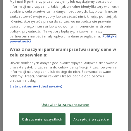
może uratować nasze zdrowie, a nawet życie. Choć
My i nasi
5
partnerzy przechowujemy lub uzyskujemy dostęp do
zwykle szukamy pomocy u lekarzy, zdarza się, że
informacji na urządzeniu, takich jak unikalne identyfikatory w plikach
wybieramy porady szarlatanów i domorosłych
cookie w celu przetwarzania danych osobowych. Użytkownik może
zaakceptować swoje wybory lub zarządzać nimi, klikając poniżej, jak
uzdrowicieli. Skąd takie decyzje?
również skorzystać z prawa do sprzeciwu na podstawie prawnie
Zobacz więcej na temat:
Czwórka
medycyna
zdrowie
uzasadnionego interesu lub w dowolnym momencie na stronie
Jakub Jamrozek
Zobacz także
Maja Herman
Michał Bulsa
polityki prywatności. Te wybory będą sygnalizowane naszym
partnerom i nie będą miały wpływu na dane przeglądania.
Polityka
prywatności
Wraz z naszymi partnerami przetwarzamy dane w
celu zapewnienia:
Użycie dokładnych danych geolokalizacyjnych. Aktywne skanowanie
charakterystyki urządzenia do celów identyfikacji. Przechowywanie
informacji na urządzeniu lub dostęp do nich. Spersonalizowane
reklamy i treści, pomiar reklam i treści, badnie odbiorców i
ulepszanie usług.
Lista partnerów (dostawców)
W jakim społeczeństwie żyjemy? Co nam
Ustawienia zaawansowane
się udało w ostatnich latach?
Odrzucenie wszystkich
Akceptuję wszystkie
W "Klubie Trójki" podsumowaliśmy miniony rok oraz
zmiany, jakie nastąpiły w naszym kraju w okresie nieco