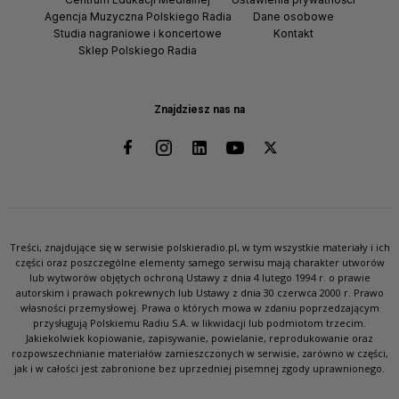
Agencja Muzyczna Polskiego Radia
Dane osobowe
Studia nagraniowe i koncertowe
Kontakt
Sklep Polskiego Radia
Znajdziesz nas na
Treści, znajdujące się w serwisie polskieradio.pl, w tym wszystkie materiały i ich
części oraz poszczególne elementy samego serwisu mają charakter utworów
lub wytworów objętych ochroną Ustawy z dnia 4 lutego 1994 r. o prawie
autorskim i prawach pokrewnych lub Ustawy z dnia 30 czerwca 2000 r. Prawo
własności przemysłowej. Prawa o których mowa w zdaniu poprzedzającym
przysługują Polskiemu Radiu S.A. w likwidacji lub podmiotom trzecim.
Jakiekolwiek kopiowanie, zapisywanie, powielanie, reprodukowanie oraz
rozpowszechnianie materiałów zamieszczonych w serwisie, zarówno w części,
jak i w całości jest zabronione bez uprzedniej pisemnej zgody uprawnionego.