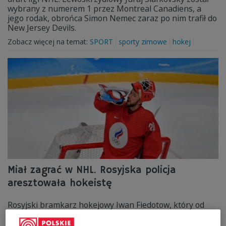
wybrany z numerem 1 przez Montreal Canadiens, a
jego rodak, obrońca Simon Nemec zaraz po nim trafił do
New Jersey Devils.
Zobacz więcej na temat:
SPORT
sporty zimowe
hokej
Miał zagrać w NHL. Rosyjska policja
aresztowała hokeistę
Rosyjski bramkarz hokejowy Iwan Fiedotow, który od
najbliższego sezonu miał rozpocząć przygodę z NHL w
zespole Philadelphia Flyers, został zatrzymany w