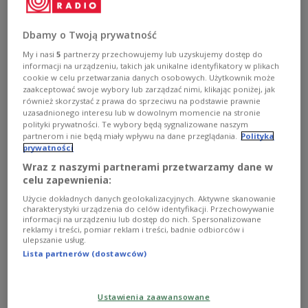
Petersburgu pod zarzutem uchylania się od służby
wojskowej.
Dbamy o Twoją prywatność
Zobacz więcej na temat:
SPORT
hokej
wojna na Ukrainie
wojna 2022
sporty zimowe
My i nasi
5
partnerzy przechowujemy lub uzyskujemy dostęp do
informacji na urządzeniu, takich jak unikalne identyfikatory w plikach
cookie w celu przetwarzania danych osobowych. Użytkownik może
zaakceptować swoje wybory lub zarządzać nimi, klikając poniżej, jak
również skorzystać z prawa do sprzeciwu na podstawie prawnie
uzasadnionego interesu lub w dowolnym momencie na stronie
polityki prywatności. Te wybory będą sygnalizowane naszym
partnerom i nie będą miały wpływu na dane przeglądania.
Polityka
prywatności
Wraz z naszymi partnerami przetwarzamy dane w
celu zapewnienia:
Użycie dokładnych danych geolokalizacyjnych. Aktywne skanowanie
charakterystyki urządzenia do celów identyfikacji. Przechowywanie
informacji na urządzeniu lub dostęp do nich. Spersonalizowane
NHL: Colorado Avalanche z Pucharem
reklamy i treści, pomiar reklam i treści, badnie odbiorców i
ulepszanie usług.
Stanleya. "Trudno to opisać słowami"
Lista partnerów (dostawców)
Hokeiści Colorado Avalanche zdobyli Puchar Stanleya. W
szóstym meczu finałowym ligi NHL pokonali na
Ustawienia zaawansowane
wyjeździe Tampa Bay Lightning 2:1 i wygrali serię play-