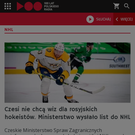
shopping_cart



SŁUCHAJ
WIĘCEJ

NHL
Czesi nie chcą wiz dla rosyjskich
hokeistów. Ministerstwo wysłało list do NHL
Czeskie Ministerstwo Spraw Zagranicznych