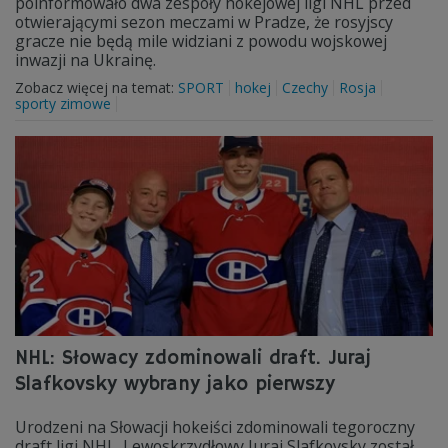
poinformowało dwa zespoły hokejowej ligi NHL przed
otwierającymi sezon meczami w Pradze, że rosyjscy
gracze nie będą mile widziani z powodu wojskowej
inwazji na Ukrainę.
Zobacz więcej na temat:
SPORT
hokej
Czechy
Rosja
sporty zimowe
NHL: Słowacy zdominowali draft. Juraj
Slafkovsky wybrany jako pierwszy
Urodzeni na Słowacji hokeiści zdominowali tegoroczny
draft ligi NHL. Lewoskrzydłowy Juraj Slafkovsky został