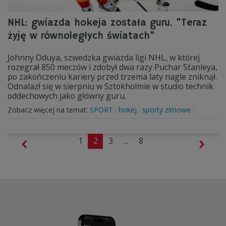
NHL: gwiazda hokeja została guru. "Teraz
żyję w równoległych światach"
Johnny Oduya, szwedzka gwiazda ligi NHL, w której
rozegrał 850 meczów i zdobył dwa razy Puchar Stanleya,
po zakończeniu kariery przed trzema laty nagle zniknął.
Odnalazł się w sierpniu w Sztokholmie w studio technik
oddechowych jako główny guru.
Zobacz więcej na temat:
SPORT
hokej
sporty zimowe
1
2
3
...
8