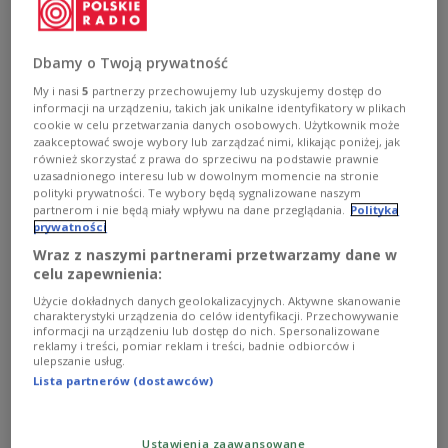
(DJV) ogłosił swoją rezolucję na temat sytuacji mediów w
Polsce. Ich opinia jest krytyczna i sugeruje, że wolność
dziennikarzy w naszym kraju jest konsekwentnie
ograniczana. Uchwałę DJV skrytykowało Stowarzyszenie
Dbamy o Twoją prywatność
Dziennikarzy Polskich, nazywając je przekłamywaniem
My i nasi
5
partnerzy przechowujemy lub uzyskujemy dostęp do
faktycznej sytuacji.
informacji na urządzeniu, takich jak unikalne identyfikatory w plikach
Zobacz więcej na temat:
Trójka
społeczeństwo
media
cookie w celu przetwarzania danych osobowych. Użytkownik może
dziennikarze
Wojciech Reszczyński
Piotr Legutko
zaakceptować swoje wybory lub zarządzać nimi, klikając poniżej, jak
Jolanta Hajdasz
Krzysztof Skowroński
również skorzystać z prawa do sprzeciwu na podstawie prawnie
uzasadnionego interesu lub w dowolnym momencie na stronie
polityki prywatności. Te wybory będą sygnalizowane naszym
partnerom i nie będą miały wpływu na dane przeglądania.
Polityka
prywatności
Wraz z naszymi partnerami przetwarzamy dane w
celu zapewnienia:
Użycie dokładnych danych geolokalizacyjnych. Aktywne skanowanie
charakterystyki urządzenia do celów identyfikacji. Przechowywanie
informacji na urządzeniu lub dostęp do nich. Spersonalizowane
reklamy i treści, pomiar reklam i treści, badnie odbiorców i
ulepszanie usług.
Lista partnerów (dostawców)
Kryzys imigracyjny tematem kampanii
Martina Schulza
Ustawienia zaawansowane