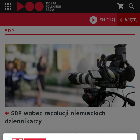
shopping_cart



SŁUCHAJ
WIĘCEJ

SDP
SDP wobec rezolucji niemieckich
dziennikarzy
W ostatnich dniach Niemiecki Związek Dziennikarzy