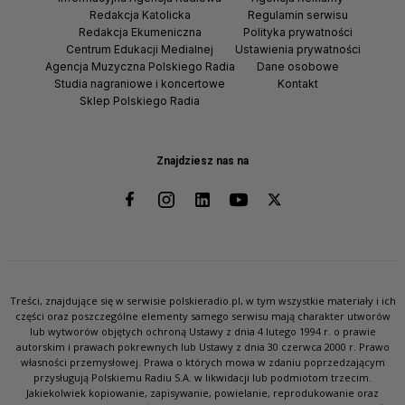
Redakcja Katolicka
Regulamin serwisu
Redakcja Ekumeniczna
Polityka prywatności
Centrum Edukacji Medialnej
Ustawienia prywatności
Agencja Muzyczna Polskiego Radia
Dane osobowe
Studia nagraniowe i koncertowe
Kontakt
Sklep Polskiego Radia
Znajdziesz nas na
Treści, znajdujące się w serwisie polskieradio.pl, w tym wszystkie materiały i ich
części oraz poszczególne elementy samego serwisu mają charakter utworów
lub wytworów objętych ochroną Ustawy z dnia 4 lutego 1994 r. o prawie
autorskim i prawach pokrewnych lub Ustawy z dnia 30 czerwca 2000 r. Prawo
własności przemysłowej. Prawa o których mowa w zdaniu poprzedzającym
przysługują Polskiemu Radiu S.A. w likwidacji lub podmiotom trzecim.
Jakiekolwiek kopiowanie, zapisywanie, powielanie, reprodukowanie oraz