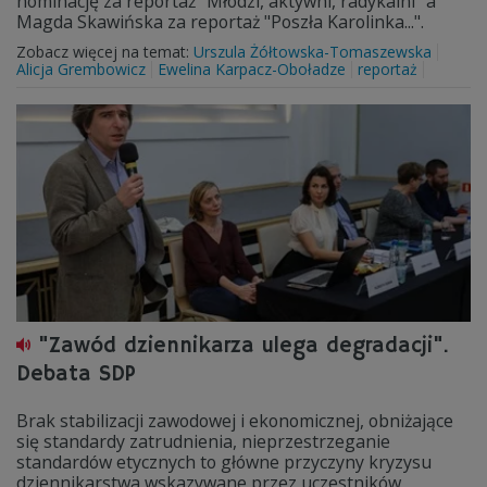
nominację za reportaż "Młodzi, aktywni, radykalni" a
Magda Skawińska za reportaż "Poszła Karolinka...".
Zobacz więcej na temat:
Urszula Żółtowska-Tomaszewska
Alicja Grembowicz
Ewelina Karpacz-Oboładze
reportaż
"Zawód dziennikarza ulega degradacji".
Debata SDP
Brak stabilizacji zawodowej i ekonomicznej, obniżające
się standardy zatrudnienia, nieprzestrzeganie
standardów etycznych to główne przyczyny kryzysu
dziennikarstwa wskazywane przez uczestników