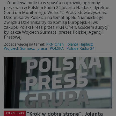
- Zdumiewa mnie to w sposób naprawdę ogromny -
przyznała w Polskim Radiu 24 Jolanta Hajdasz, dyrektor
Centrum Monitoringu Wolności Prasy Stowarzyszenia
Dziennikarzy Polskich na temat apelu Niemieckiego
Związku Dziennikarzy do Komisji Europejskiej ws.
zakupu Polski Press przez PKN Orlen. Gościem audycji
był także Wojciech Surmacz, prezes Polskiej Agencji
Prasowej.
Zobacz więcej na temat:
PKN Orlen
Jolanta Hajdasz
Wojciech Surmacz
prasa
POLSKA
Polskie Radio 24
"Krok w dobrą stronę". Jolanta
TYLKO U NAS