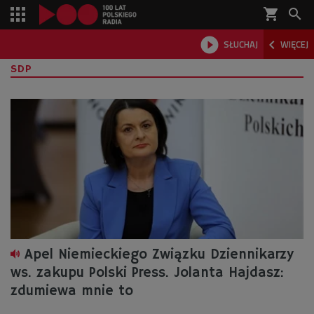
shopping_cart



SŁUCHAJ
WIĘCEJ

SDP
Apel Niemieckiego Związku Dziennikarzy
ws. zakupu Polski Press. Jolanta Hajdasz:
zdumiewa mnie to