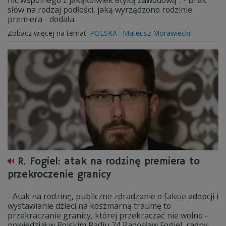
nic wspólnego z jakąkolwiek etyką zawodową". - Brak
słów na rodzaj podłości, jaką wyrządzono rodzinie
premiera - dodała.
Zobacz więcej na temat:
POLSKA
Mateusz Morawiecki
R. Fogiel: atak na rodzinę premiera to
przekroczenie granicy
- Atak na rodzinę, publiczne zdradzanie o fakcie adopcji i
wystawianie dzieci na koszmarną traumę to
przekraczanie granicy, której przekraczać nie wolno -
powiedział w Polskim Radiu 24 Radosław Fogiel, radny