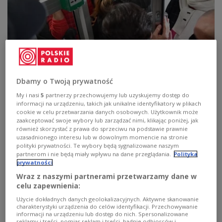
Strajk Kobiet nie wpuścił dziennikarzy na
konferencję. Jest sprzeciw SDP
Dbamy o Twoją prywatność
Centrum Monitoringu Wolności Prasy SDP wyraziło
My i nasi
5
partnerzy przechowujemy lub uzyskujemy dostęp do
protest przeciw odmowie udzielania informacji i
informacji na urządzeniu, takich jak unikalne identyfikatory w plikach
uczestnictwa w konferencjach dziennikarzom TVP,
cookie w celu przetwarzania danych osobowych. Użytkownik może
Telewizji Trwam, Telewizji Republika, Gazety Polskiej,
zaakceptować swoje wybory lub zarządzać nimi, klikając poniżej, jak
Gazety Polskiej Codziennie i Naszego Dziennika przez
również skorzystać z prawa do sprzeciwu na podstawie prawnie
Strajk Kobiet.
uzasadnionego interesu lub w dowolnym momencie na stronie
polityki prywatności. Te wybory będą sygnalizowane naszym
Zobacz więcej na temat:
strajk kobiet
POLSKA
partnerom i nie będą miały wpływu na dane przeglądania.
Polityka
prywatności
Wraz z naszymi partnerami przetwarzamy dane w
celu zapewnienia:
Użycie dokładnych danych geolokalizacyjnych. Aktywne skanowanie
charakterystyki urządzenia do celów identyfikacji. Przechowywanie
informacji na urządzeniu lub dostęp do nich. Spersonalizowane
reklamy i treści, pomiar reklam i treści, badnie odbiorców i