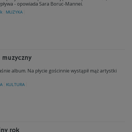
 wpływa - opowiada Sara Boruc-Mannei.
ek
MUZYKA
t muzyczny
aśnie album. Na płycie gościnnie wystąpił mąż artystki
A
KULTURA
jny rok