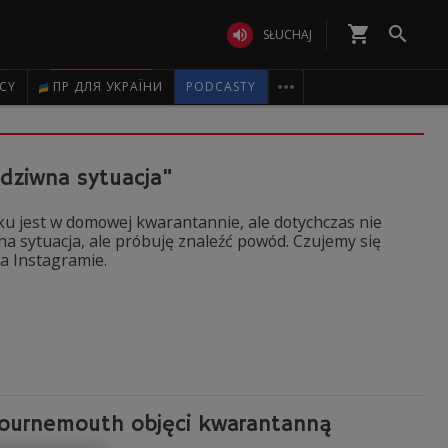
shopping_cart


SŁUCHAJ

ICY
ПР ДЛЯ УКРАЇНИ
PODCASTY
 dziwna sytuacja"
tku jest w domowej kwarantannie, ale dotychczas nie
na sytuacja, ale próbuję znaleźć powód. Czujemy się
 na Instagramie.
Bournemouth objęci kwarantanną