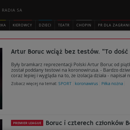
 RADIA SA
RKA
KIEROWCY
DZIECI
TEATR
CHOPIN
PR DLA ZAGRAN

Artur Boruc wciąż bez testów. "To dość
Były bramkarz reprezentacji Polski Artur Boruc od pią
został poddany testowi na koronowirusa. - Bardzo dziw
coraz lepiej i wygląda na to, że izolacja działa - napisał
Zobacz więcej na temat:
SPORT
koronawirus
Piłka nożna
Boruc i czterech członków 
PREMIER LEAGUE