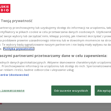
Artur Boruc i czterech członków zespołu AFC Bournem
angielski klub. Wszystko spowodowane szerzącą się e
Zobacz więcej na temat:
SPORT
Piłka nożna
koronawirus
 Twoją prywatność
artnerzy przechowujemy lub uzyskujemy dostęp do informacji na urządzeniu, taki
entyfikatory w plikach cookie w celu przetwarzania danych osobowych. Użytkown
ć swoje wybory lub zarządzać nimi, klikając poniżej, jak również skorzystać z pra
na podstawie prawnie uzasadnionego interesu lub w dowolnym momencie na stroni
i. Te wybory będą sygnalizowane naszym partnerom i nie będą miały wpływu na d
a.
Polityka prywatności
Ekscentryk i wielki bramkarz - "Król Art
aszymi partnerami przetwarzamy dane w celu zapewnienia:
adnych danych geolokalizacyjnych. Aktywne skanowanie charakterystyki urządzen
Kontrowersyjny, pozostający w centrum uwagi, lubiący
ji. Przechowywanie informacji na urządzeniu lub dostęp do nich. Spersonalizowane
iar reklam i treści, badnie odbiorców i ulepszanie usług.
najwyższym światowym poziomie. Artur Boruc, który w os
obchodzi dziś 40. urodziny.
tnerów (dostawców)
Zobacz więcej na temat:
Piłka nożna
SPORT
a zaawansowane
Odrzucenie wszystkich
Akceptuj