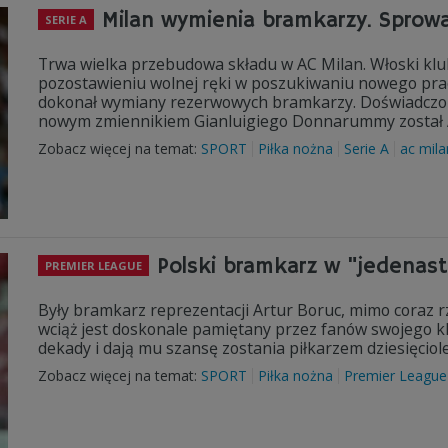
Milan wymienia bramkarzy. Sprowa
SERIE A
Trwa wielka przebudowa składu w AC Milan. Włoski klu
pozostawieniu wolnej ręki w poszukiwaniu nowego praco
dokonał wymiany rezerwowych bramkarzy. Doświadczony 
nowym zmiennikiem Gianluigiego Donnarummy został 
Zobacz więcej na temat:
SPORT
Piłka nożna
Serie A
ac mila
Polski bramkarz w "jedenas
PREMIER LEAGUE
Były bramkarz reprezentacji Artur Boruc, mimo coraz 
wciąż jest doskonale pamiętany przez fanów swojego k
dekady i dają mu szansę zostania piłkarzem dziesięciole
Zobacz więcej na temat:
SPORT
Piłka nożna
Premier League