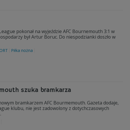
r League pokonał na wyjeździe AFC Bournemouth 3:1 w
spodarzy był Artur Boruc. Do niespodzianki doszło w
ORT
Piłka nożna
nemouth szuka bramkarza
nie nowym bramkarzem AFC Bourmemouth. Gazeta dodaje,
gue klubu, nie jest zadowolony z dotychczasowych
a.