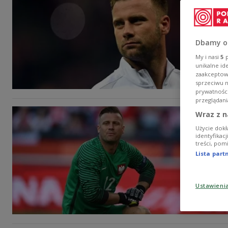
Dbamy o
My i nasi
5
p
unikalne id
zaakceptowa
sprzeciwu 
prywatnośc
przeglądani
Wraz z n
Użycie dokł
identyfikac
treści, pom
Lista par
Ustawieni