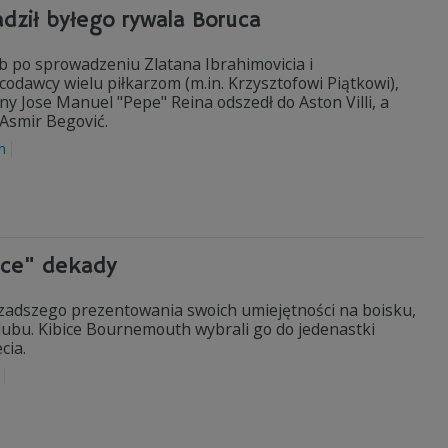
dził byłego rywala Boruca
b po sprowadzeniu Zlatana Ibrahimovicia i
dawcy wielu piłkarzom (m.in. Krzysztofowi Piątkowi),
Jose Manuel "Pepe" Reina odszedł do Aston Villi, a
Asmir Begović.
n
tce" dekady
rzadszego prezentowania swoich umiejętności na boisku,
lubu. Kibice Bournemouth wybrali go do jedenastki
cia.