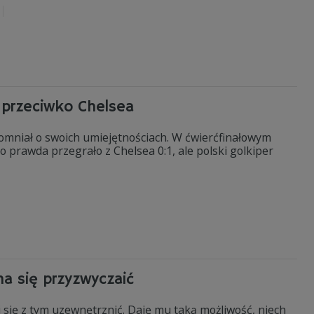
a przeciwko Chelsea
pomniał o swoich umiejętnościach. W ćwierćfinałowym
 prawda przegrało z Chelsea 0:1, ale polski golkiper
a się przyzwyczaić
si się z tym uzewnętrznić. Daję mu taką możliwość, niech