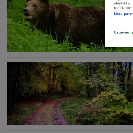
identyfikac
treści, pom
Lista par
Ustawieni