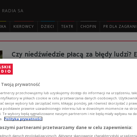
 RADIA SA
RKA
KIEROWCY
DZIECI
TEATR
CHOPIN
PR DLA ZAGRAN

Czy niedźwiedzie płacą za błędy ludzi? 
Generalna Dyrekcja Ochrony Środowiska zezwoliła Gmini
Decyzja z 7 lipca roku to odpowiedź na wniosek gminy,
drapieżników. Czy jest to jedyny sposób na to, żeby nie
 Twoją prywatność
Zobacz więcej na temat:
społeczeństwo
Bieszczady
góry
n
infografika
artnerzy przechowujemy lub uzyskujemy dostęp do informacji na urządzeniu, taki
entyfikatory w plikach cookie w celu przetwarzania danych osobowych. Użytkown
ć swoje wybory lub zarządzać nimi, klikając poniżej, jak również skorzystać z pra
na podstawie prawnie uzasadnionego interesu lub w dowolnym momencie na stroni
i. Te wybory będą sygnalizowane naszym partnerom i nie będą miały wpływu na d
a.
Polityka prywatności
aszymi partnerami przetwarzamy dane w celu zapewnienia:
Dzikie zwierzę na szlaku. Jak się zac
adnych danych geolokalizacyjnych. Aktywne skanowanie charakterystyki urządzen