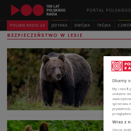
PORTAL POLSKIEGO
POLSKIE RADIO 24
JEDYNKA
DWÓJKA
TRÓJKA
CZWÓ
BEZPIECZEŃSTWO W LESIE
Dbamy o
My i nasi
5
p
unikalne id
zaakceptowa
sprzeciwu 
prywatnośc
przeglądani
Wraz z n
Użycie dokł