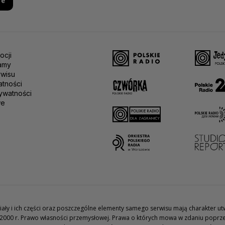
re
ocji
amy
rwisu
atności
ywatności
we
teriały i ich części oraz poszczególne elementy samego serwisu mają charakter 
2000 r. Prawo własności przemysłowej. Prawa o których mowa w zdaniu poprze