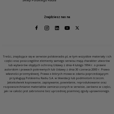
Sklep Polskiego Radia
Znajdziesz nas na
Treści, znajdujące się w serwisie polskieradio.pl, w tym wszystkie materiały i ich
części oraz poszczególne elementy samego serwisu mają charakter utworów
lub wytworów objętych ochroną Ustawy z dnia 4 lutego 1994 r. o prawie
autorskim i prawach pokrewnych lub Ustawy z dnia 30 czerwca 2000 r. Prawo
własności przemysłowej. Prawa o których mowa w zdaniu poprzedzającym
przysługują Polskiemu Radiu S.A. w likwidacji lub podmiotom trzecim.
Jakiekolwiek kopiowanie, zapisywanie, powielanie, reprodukowanie oraz
rozpowszechnianie materiałów zamieszczonych w serwisie, zarówno w części,
jak i w całości jest zabronione bez uprzedniej pisemnej zgody uprawnionego.