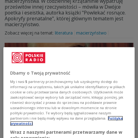
macierzyństwa. W codziennej krzątaninie wypatruję
prześwitów innej rzeczywistości – mówiła w Dwójce
poetka i eseistka, autorka książki "Powlekać rosnące.
Apokryfy prenatalne", której głównym tematem jest
macierzyństwo.
Zobacz więcej na temat:
literatura
macierzyństwo
Dbamy o Twoją prywatność
My i nasi
5
partnerzy przechowujemy lub uzyskujemy dostęp do
informacji na urządzeniu, takich jak unikalne identyfikatory w plikach
cookie w celu przetwarzania danych osobowych. Użytkownik może
zaakceptować swoje wybory lub zarządzać nimi, klikając poniżej, jak
również skorzystać z prawa do sprzeciwu na podstawie prawnie
uzasadnionego interesu lub w dowolnym momencie na stronie
Dzień Herlinga-Grudzińskiego
polityki prywatności. Te wybory będą sygnalizowane naszym
partnerom i nie będą miały wpływu na dane przeglądania.
Polityka
Gdyby żył, we wtorek 20 maja skończyłby 95 lat. Cały ten
prywatności
dzień poświęciliśmy osobie i twórczości Gustawa
Wraz z naszymi partnerami przetwarzamy dane w
Herlinga-Grudzińskiego - pisarza, eseisty, krytyka
celu zapewnienia: