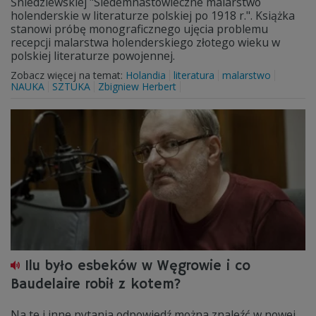
Śniedziewskiej "Siedemnastowieczne malarstwo
holenderskie w literaturze polskiej po 1918 r.". Książka
stanowi próbę monograficznego ujęcia problemu
recepcji malarstwa holenderskiego złotego wieku w
polskiej literaturze powojennej.
Zobacz więcej na temat:
Holandia
literatura
malarstwo
NAUKA
SZTUKA
Zbigniew Herbert
Ilu było esbeków w Węgrowie i co
Baudelaire robił z kotem?
Na te i inne pytania odpowiedź można znaleźć w nowej