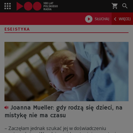
shopping_cart



SŁUCHAJ
WIĘCEJ

ESEISTYKA
Joanna Mueller: gdy rodzą się dzieci, na
mistykę nie ma czasu
– Zaczęłam jednak szukać jej w doświadczeniu