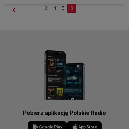
3
4
5
6
Pobierz aplikację Polskie Radio
Google Play
App Store