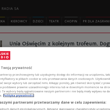
 RADIA SA
RKA
KIEROWCY
DZIECI
TEATR
CHOPIN
PR DLA ZAGRAN

Unia Oświęcim z kolejnym trofeum. Dog
Hokeiści Re-Plast Unii Oświęcim pokonali na własnym lod
meczu o Superpuchar Polski. Zespół z zachodniej Małopo
Zobacz więcej na temat:
SPORT
sporty zimowe
hokej
Unia
 Twoją prywatność
artnerzy przechowujemy lub uzyskujemy dostęp do informacji na urządzeniu, taki
entyfikatory w plikach cookie w celu przetwarzania danych osobowych. Użytkown
ć swoje wybory lub zarządzać nimi, klikając poniżej, jak również skorzystać z pra
na podstawie prawnie uzasadnionego interesu lub w dowolnym momencie na stroni
i. Te wybory będą sygnalizowane naszym partnerom i nie będą miały wpływu na d
a.
Polityka prywatności
aszymi partnerami przetwarzamy dane w celu zapewnienia:
Losowanie Pucharu Polski. Pogoń poko
adnych danych geolokalizacyjnych. Aktywne skanowanie charakterystyki urządzen