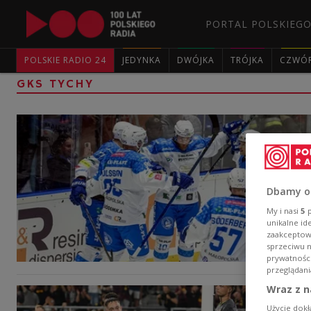
PORTAL POLSKIEGO
POLSKIE RADIO 24
JEDYNKA
DWÓJKA
TRÓJKA
CZWÓ
GKS TYCHY
Dbamy o
My i nasi
5
p
unikalne id
zaakceptowa
sprzeciwu 
prywatnośc
przeglądani
Wraz z n
Użycie dokł