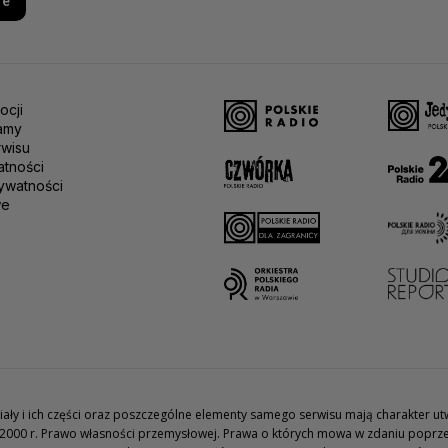
re
ocji
amy
rwisu
atności
ywatności
we
teriały i ich części oraz poszczególne elementy samego serwisu mają charakter 
2000 r. Prawo własności przemysłowej. Prawa o których mowa w zdaniu poprze