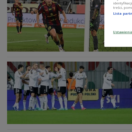
identyfikac
treści, pom
Lista par
Ustawieni