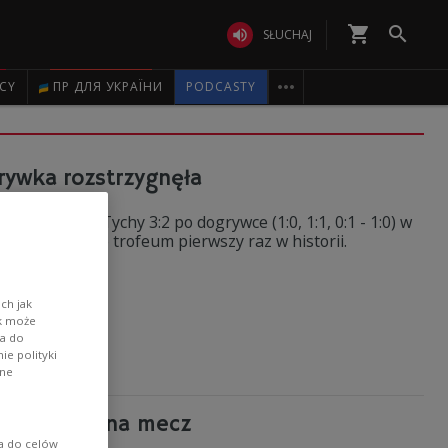
shopping_cart


SŁUCHAJ

ICY
ПР ДЛЯ УКРАЇНИ
PODCASTY
rywka rozstrzygnęła
owisku GKS Tychy 3:2 po dogrywce (1:0, 1:1, 0:1 - 1:0) w
lski zdobył to trofeum pierwszy raz w historii.
 Oświęcim
ch jak
ik może
wa do
e polityki
ane
na 800 km na mecz
ia do celów