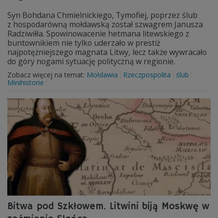
Syn Bohdana Chmielnickiego, Tymofiej, poprzez ślub
z hospodarówną mołdawską został szwagrem Janusza
Radziwiłła. Spowinowacenie hetmana litewskiego z
buntownikiem nie tylko uderzało w prestiż
najpotężniejszego magnata Litwy, lecz także wywracało
do góry nogami sytuację polityczną w regionie.
Zobacz więcej na temat:
Mołdawia
Rzeczpospolita
ślub
Minihistorie
Bitwa pod Szkłowem. Litwini biją Moskwę w