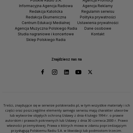
Polskie Radio S.A.
Agencja Promocji
Informacyjna Agencja Radiowa
Agencja Reklamy
Redakcja Katolicka
Regulamin serwisu
Redakcja Ekumeniczna
Polityka prywatności
Centrum Edukacji Medialnej
Ustawienia prywatności
Agencja Muzyczna Polskiego Radia
Dane osobowe
Studia nagraniowe i koncertowe
Kontakt
Sklep Polskiego Radia
Znajdziesz nas na
Treści, znajdujące się w serwisie polskieradio.pl, w tym wszystkie materiały i ich
części oraz poszczególne elementy samego serwisu mają charakter utworów
lub wytworów objętych ochroną Ustawy z dnia 4 lutego 1994 r. o prawie
autorskim i prawach pokrewnych lub Ustawy z dnia 30 czerwca 2000 r. Prawo
własności przemysłowej. Prawa o których mowa w zdaniu poprzedzającym
przysługują Polskiemu Radiu S.A. w likwidacji lub podmiotom trzecim.