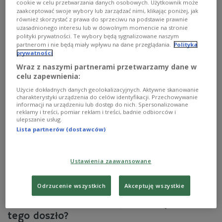
cookie w celu przetwarzania danych osobowych. Użytkownik może
znosił dawniej" - pisał hetman Janusz Radziwiłł do
zaakceptować swoje wybory lub zarządzać nimi, klikając poniżej, jak
swojego stryjecznego brata Bogusława po rozpoczęciu
również skorzystać z prawa do sprzeciwu na podstawie prawnie
rozmów ze Szwedami latem 1655 roku. Już wówczas
uzasadnionego interesu lub w dowolnym momencie na stronie
nieprzychylni zarzucali mu zdradę i przygotowywanie
polityki prywatności. Te wybory będą sygnalizowane naszym
antykrólewskiego spisku. Jaką w rzeczywistości rolę
partnerom i nie będą miały wpływu na dane przeglądania.
Polityka
prywatności
odegrał Janusz Radziwiłł w czasie potopu szwedzkiego?
Wraz z naszymi partnerami przetwarzamy dane w
Zobacz więcej na temat:
potop szwedzki
historia Polski
celu zapewnienia:
Litwa
Henryk Sienkiewicz
zdrada
Moskwa
Użycie dokładnych danych geolokalizacyjnych. Aktywne skanowanie
charakterystyki urządzenia do celów identyfikacji. Przechowywanie
informacji na urządzeniu lub dostęp do nich. Spersonalizowane
reklamy i treści, pomiar reklam i treści, badnie odbiorców i
ulepszanie usług.
Lista partnerów (dostawców)
Ustawienia zaawansowane
Odrzucenie wszystkich
Akceptuję wszystkie
Chmielnicki i Radziwiłł byli rodziną. Jak do
tego doszło?