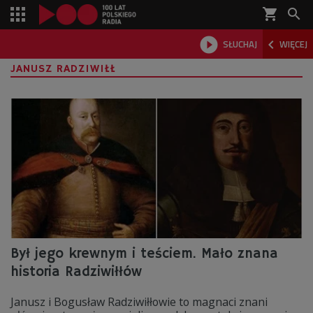
shopping_cart



SŁUCHAJ
WIĘCEJ

JANUSZ RADZIWIŁŁ
Był jego krewnym i teściem. Mało znana
historia Radziwiłłów
Janusz i Bogusław Radziwiłłowie to magnaci znani