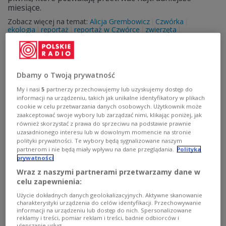
miesiące.
Zobacz więcej na temat:
Alicja Grembowicz
Czwórka
ekologia
reportaż
reportaż w Czwórce
zwierzęta
zwierzęta domowe
Dbamy o Twoją prywatność
My i nasi
5
partnerzy przechowujemy lub uzyskujemy dostęp do
informacji na urządzeniu, takich jak unikalne identyfikatory w plikach
cookie w celu przetwarzania danych osobowych. Użytkownik może
zaakceptować swoje wybory lub zarządzać nimi, klikając poniżej, jak
również skorzystać z prawa do sprzeciwu na podstawie prawnie
uzasadnionego interesu lub w dowolnym momencie na stronie
polityki prywatności. Te wybory będą sygnalizowane naszym
partnerom i nie będą miały wpływu na dane przeglądania.
Polityka
prywatności
Zoopsycholog - ktoś, kto rozumie język
Wraz z naszymi partnerami przetwarzamy dane w
zwierząt
celu zapewnienia:
Użycie dokładnych danych geolokalizacyjnych. Aktywne skanowanie
Psycholog zwierząt, inaczej behawiorysta, to ktoś, kto
charakterystyki urządzenia do celów identyfikacji. Przechowywanie
tłumaczy z języka kociego i psiego na nasz, a dzięki
informacji na urządzeniu lub dostęp do nich. Spersonalizowane
reklamy i treści, pomiar reklam i treści, badnie odbiorców i
temu pomaga rozwiązać najróżniejsze problemy z
ulepszanie usług.