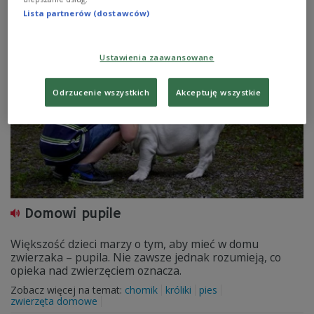
pupilami.
Lista partnerów (dostawców)
Zobacz więcej na temat:
Czwórka
Katarzyna Węsierska
pies
psychologia
zwierzęta
zwierzęta domowe
Ustawienia zaawansowane
Odrzucenie wszystkich
Akceptuję wszystkie
Domowi pupile
Większość dzieci marzy o tym, aby mieć w domu
zwierzaka – pupila. Nie zawsze jednak rozumieją, co
opieka nad zwierzęciem oznacza.
Zobacz więcej na temat:
chomik
króliki
pies
zwierzęta domowe