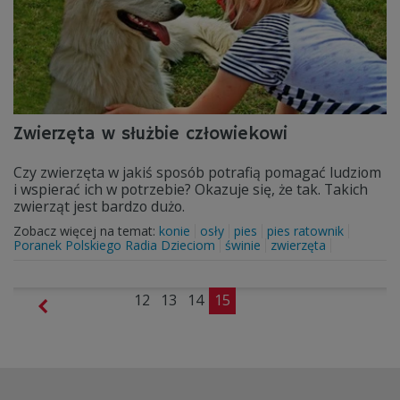
Zwierzęta w służbie człowiekowi
Czy zwierzęta w jakiś sposób potrafią pomagać ludziom
i wspierać ich w potrzebie? Okazuje się, że tak. Takich
zwierząt jest bardzo dużo.
Zobacz więcej na temat:
konie
osły
pies
pies ratownik
Poranek Polskiego Radia Dzieciom
świnie
zwierzęta
12
13
14
15