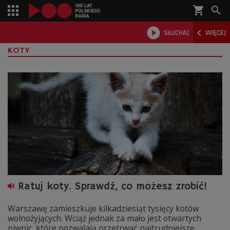
shopping_cart



SŁUCHAJ
WIĘCEJ

KOTY
Ratuj koty. Sprawdź, co możesz zrobić!
Warszawę zamieszkuje kilkadziesiąt tysięcy kotów
wolnożyjących. Wciąż jednak za mało jest otwartych
piwnic, które pozwalają przetrwać najtrudniejsze