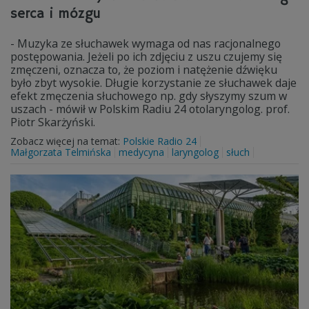
serca i mózgu
- Muzyka ze słuchawek wymaga od nas racjonalnego
postępowania. Jeżeli po ich zdjęciu z uszu czujemy się
zmęczeni, oznacza to, że poziom i natężenie dźwięku
było zbyt wysokie. Długie korzystanie ze słuchawek daje
efekt zmęczenia słuchowego np. gdy słyszymy szum w
uszach - mówił w Polskim Radiu 24 otolaryngolog. prof.
Piotr Skarżyński.
Zobacz więcej na temat:
Polskie Radio 24
Małgorzata Telmińska
medycyna
laryngolog
słuch