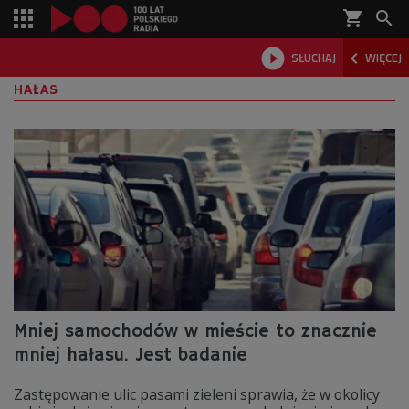
shopping_cart



SŁUCHAJ
WIĘCEJ

HAŁAS
Mniej samochodów w mieście to znacznie
mniej hałasu. Jest badanie
Zastępowanie ulic pasami zieleni sprawia, że w okolicy