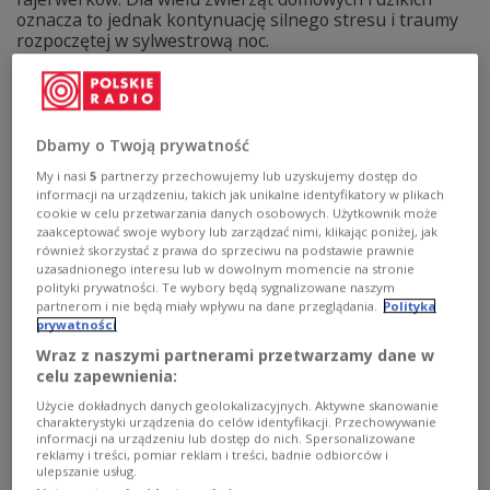
oznacza to jednak kontynuację silnego stresu i traumy
rozpoczętej w sylwestrową noc.
Zobacz więcej na temat:
zwierzęta
zwierzęta leśne
zwierzęta domowe
Nowy Rok
sylwester
fajerwerki
stres
przyroda
natura
Dbamy o Twoją prywatność
My i nasi
5
partnerzy przechowujemy lub uzyskujemy dostęp do
informacji na urządzeniu, takich jak unikalne identyfikatory w plikach
cookie w celu przetwarzania danych osobowych. Użytkownik może
zaakceptować swoje wybory lub zarządzać nimi, klikając poniżej, jak
również skorzystać z prawa do sprzeciwu na podstawie prawnie
uzasadnionego interesu lub w dowolnym momencie na stronie
polityki prywatności. Te wybory będą sygnalizowane naszym
partnerom i nie będą miały wpływu na dane przeglądania.
Polityka
prywatności
Wraz z naszymi partnerami przetwarzamy dane w
celu zapewnienia:
Warszawa chora na hałas. "Zagraża zdrowiu
Użycie dokładnych danych geolokalizacyjnych. Aktywne skanowanie
mieszkańców"
charakterystyki urządzenia do celów identyfikacji. Przechowywanie
informacji na urządzeniu lub dostęp do nich. Spersonalizowane
reklamy i treści, pomiar reklam i treści, badnie odbiorców i
Warszawa jest coraz głośniejsza - i coraz bardziej
ulepszanie usług.
niebezpieczna dla zdrowia. Z najnowszego raportu