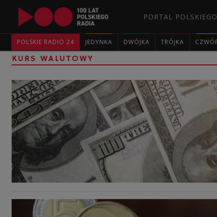
PORTAL POLSKIEGO
POLSKIE RADIO 24
JEDYNKA
DWÓJKA
TRÓJKA
CZWÓ
KURS WALUTOWY