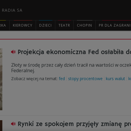
 RADIA SA
RKA
KIEROWCY
DZIECI
TEATR
CHOPIN
PR DLA ZAGRAN

Projekcja ekonomiczna Fed osłabiła d
Złoty w środę przez cały dzień tracił na wartości w oc
Federalnej.
Zobacz więcej na temat:
fed
stopy procentowe
kurs walut
k
Rynki ze spokojem przyjęły zmianę p