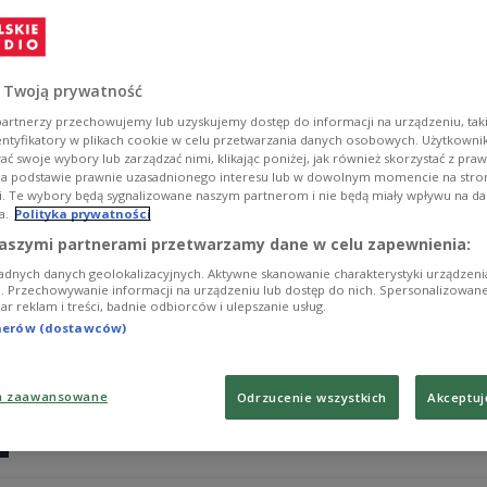
Rynki walutowe zamarły w oczekiwaniu na środowe spo
Zobacz więcej na temat:
Mateusz Morawiecki
kurs walut
 Twoją prywatność
artnerzy przechowujemy lub uzyskujemy dostęp do informacji na urządzeniu, taki
entyfikatory w plikach cookie w celu przetwarzania danych osobowych. Użytkown
ć swoje wybory lub zarządzać nimi, klikając poniżej, jak również skorzystać z pra
na podstawie prawnie uzasadnionego interesu lub w dowolnym momencie na stroni
i. Te wybory będą sygnalizowane naszym partnerom i nie będą miały wpływu na d
a.
Polityka prywatności
Mateusz Morawiecki ma być premie
aszymi partnerami przetwarzamy dane w celu zapewnienia:
adnych danych geolokalizacyjnych. Aktywne skanowanie charakterystyki urządzen
Na rynkach brak gwałtownej reakcji na zmianę na sta
ji. Przechowywanie informacji na urządzeniu lub dostęp do nich. Spersonalizowane
iar reklam i treści, badnie odbiorców i ulepszanie usług.
się, że Beatę Szydło zastąpić ma Mateusz Morawiecki. W
niewielkie osłabienie względem dolara, zaś Giełda Pap
tnerów (dostawców)
zielono.
Zobacz więcej na temat:
Mateusz Morawiecki
Rząd RP
Beata
kurs walut
a zaawansowane
Odrzucenie wszystkich
Akceptuj