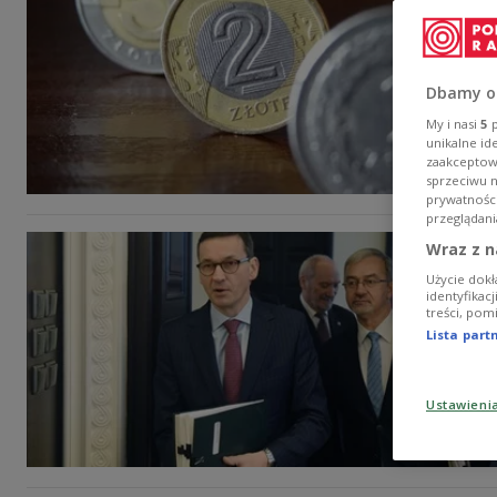
Dbamy o
My i nasi
5
p
unikalne id
zaakceptowa
sprzeciwu 
prywatnośc
przeglądani
Wraz z n
Użycie dokł
identyfikac
treści, pom
Lista par
Ustawieni