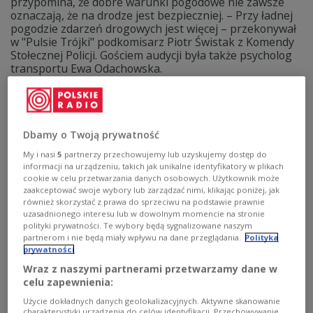
przypomina, że dobre warunki pogodowe nie zawsze
oznaczają, że na drodze jest bezpieczniej. – Przy ładnej
pogodzie zdarzeń drogowych jest więcej – przekonywał
w "Pulsie Trójki" podkomisarz Piotr Świstak z Komendy
Stołecznej Policji. Gościem audycji była także psycholog
transportu Ewa Odachowska.
Zobacz więcej na temat:
POLSKA
motoryzacja
bezpieczeństwo na drodze
wakacje
Mariusz Krzemiński
Trójka
Dbamy o Twoją prywatność
My i nasi
5
partnerzy przechowujemy lub uzyskujemy dostęp do
informacji na urządzeniu, takich jak unikalne identyfikatory w plikach
cookie w celu przetwarzania danych osobowych. Użytkownik może
zaakceptować swoje wybory lub zarządzać nimi, klikając poniżej, jak
również skorzystać z prawa do sprzeciwu na podstawie prawnie
uzasadnionego interesu lub w dowolnym momencie na stronie
polityki prywatności. Te wybory będą sygnalizowane naszym
partnerom i nie będą miały wpływu na dane przeglądania.
Polityka
prywatności
Wraz z naszymi partnerami przetwarzamy dane w
celu zapewnienia:
Dziecko na koloniach. Sprawdźmy
PORADNIK
Użycie dokładnych danych geolokalizacyjnych. Aktywne skanowanie
wiarygodność organizatora
charakterystyki urządzenia do celów identyfikacji. Przechowywanie