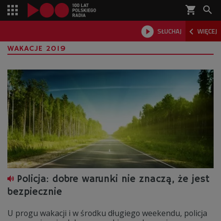
shopping_cart



SŁUCHAJ
WIĘCEJ

WAKACJE 2019
Policja: dobre warunki nie znaczą, że jest
bezpiecznie
U progu wakacji i w środku długiego weekendu, policja