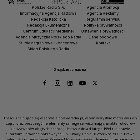
Polskie Radio S.A.
Agencja Promocji
Informacyjna Agencja Radiowa
Agencja Reklamy
Redakcja Katolicka
Regulamin serwisu
Redakcja Ekumeniczna
Polityka prywatności
Centrum Edukacji Medialnej
Ustawienia prywatności
Agencja Muzyczna Polskiego Radia
Dane osobowe
Studia nagraniowe i koncertowe
Kontakt
Sklep Polskiego Radia
Znajdziesz nas na
Treści, znajdujące się w serwisie polskieradio.pl, w tym wszystkie materiały i ich
części oraz poszczególne elementy samego serwisu mają charakter utworów
lub wytworów objętych ochroną Ustawy z dnia 4 lutego 1994 r. o prawie
autorskim i prawach pokrewnych lub Ustawy z dnia 30 czerwca 2000 r. Prawo
własności przemysłowej. Prawa o których mowa w zdaniu poprzedzającym