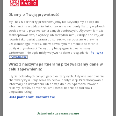
do 40 lat dla kobiet i 45 lat dla mężczyzn. Dotyczy to
jednak tylko jednego i bardzo konkretnego zawodu.
Którego?
Dbamy o Twoją prywatność
Zobacz więcej na temat:
GOSPODARKA
emerytura
emerytura pomostowa
wcześniejsza emerytura
balet
My i nasi
5
partnerzy przechowujemy lub uzyskujemy dostęp do
Ministerstwo Rodziny Pracy i Polityki Społecznej
Senat
informacji na urządzeniu, takich jak unikalne identyfikatory w plikach
Polskie Radio 24
POLSKA
cookie w celu przetwarzania danych osobowych. Użytkownik może
zaakceptować swoje wybory lub zarządzać nimi, klikając poniżej, jak
również skorzystać z prawa do sprzeciwu na podstawie prawnie
uzasadnionego interesu lub w dowolnym momencie na stronie
polityki prywatności. Te wybory będą sygnalizowane naszym
partnerom i nie będą miały wpływu na dane przeglądania.
Polityka
prywatności
Wraz z naszymi partnerami przetwarzamy dane w
celu zapewnienia:
Użycie dokładnych danych geolokalizacyjnych. Aktywne skanowanie
charakterystyki urządzenia do celów identyfikacji. Przechowywanie
informacji na urządzeniu lub dostęp do nich. Spersonalizowane
reklamy i treści, pomiar reklam i treści, badnie odbiorców i
ulepszanie usług.
Skutki obniżenia wieku emerytalnego.
Lista partnerów (dostawców)
Opinie ekspertów
„100 proc. wybrało państwowy garnuszek. Wioski o
Ustawienia zaawansowane