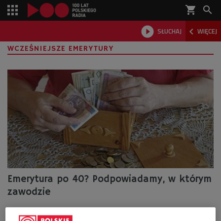
shopping_cart



SŁUCHAJ
WIĘCEJ

WCZEŚNIEJSZE EMERYTURY
Emerytura po 40? Podpowiadamy, w którym
zawodzie
Senat przegłosował ustawę obniżającą wiek emerytalny