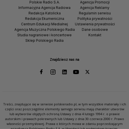
Polskie Radio S.A.
Agencja Promocji
Informacyjna Agencja Radiowa
Agencja Reklamy
Redakcja Katolicka
Regulamin serwisu
Redakcja Ekumeniczna
Polityka prywatności
Centrum Edukacji Medialnej
Ustawienia prywatności
Agencja Muzyczna Polskiego Radia
Dane osobowe
Studia nagraniowe i koncertowe
Kontakt
Sklep Polskiego Radia
Znajdziesz nas na
Treści, znajdujące się w serwisie polskieradio.pl, w tym wszystkie materiały i ich
części oraz poszczególne elementy samego serwisu mają charakter utworów
lub wytworów objętych ochroną Ustawy z dnia 4 lutego 1994 r. o prawie
autorskim i prawach pokrewnych lub Ustawy z dnia 30 czerwca 2000 r. Prawo
własności przemysłowej. Prawa o których mowa w zdaniu poprzedzającym
przysługują Polskiemu Radiu S.A. w likwidacji lub podmiotom trzecim.