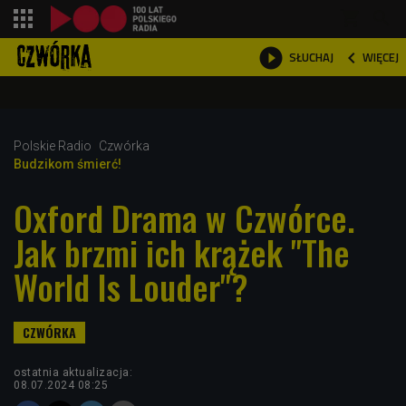
shopping_cart



WIĘCEJ
SŁUCHAJ

Polskie Radio
Czwórka
Budzikom śmierć!
Oxford Drama w Czwórce.
Jak brzmi ich krążek "The
World Is Louder"?
ostatnia aktualizacja:
08.07.2024 08:25