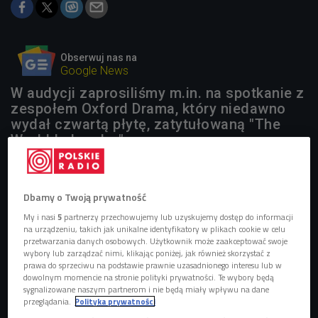
Obserwuj nas na
Google News
W audycji zaprosiliśmy m.in. na spotkanie z
zespołem Oxford Drama, który niedawno
wydał czwartą płytę, zatytułowaną "The
World Is Louder".
Dbamy o Twoją prywatność
My i nasi
5
partnerzy przechowujemy lub uzyskujemy dostęp do informacji
na urządzeniu, takich jak unikalne identyfikatory w plikach cookie w celu
przetwarzania danych osobowych. Użytkownik może zaakceptować swoje
wybory lub zarządzać nimi, klikając poniżej, jak również skorzystać z
prawa do sprzeciwu na podstawie prawnie uzasadnionego interesu lub w
dowolnym momencie na stronie polityki prywatności. Te wybory będą
sygnalizowane naszym partnerom i nie będą miały wpływu na dane
przeglądania.
Polityka prywatności