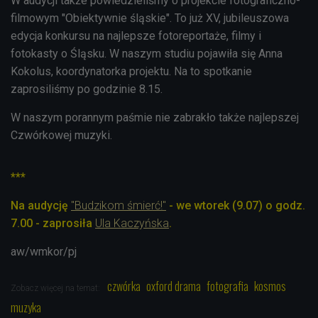
W audycji także powiedzieliśmy o projekcie fotograficzno-
filmowym "Obiektywnie śląskie". To już XV, jubileuszowa
edycja konkursu na najlepsze fotoreportaże, filmy i
fotokasty o Śląsku. W naszym studiu pojawiła się Anna
Kokolus, koordynatorka projektu. Na to spotkanie
zaprosiliśmy po godzinie 8.15.
W naszym porannym paśmie nie zabrakło także najlepszej
Czwórkowej muzyki.
***
Na audycję
"Budzikom śmierć!"
- we wtorek (9.07) o godz.
7.00 - zaprosiła
Ula Kaczyńska
.
aw/wmkor/pj
czwórka
oxford drama
fotografia
kosmos
Zobacz więcej na temat:
muzyka