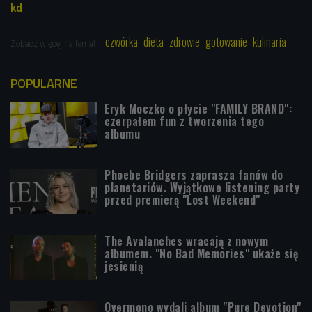
kd
czwórka
dieta
zdrowie
gotowanie
kulinaria
Zobacz więcej na temat:
POPULARNE
Eryk Moczko o płycie "FAMILY BRAND":
czerpałem fun z tworzenia tego
albumu
Phoebe Bridgers zaprasza fanów do
planetariów. Wyjątkowe listening party
przed premierą "Lost Weekend"
The Avalanches wracają z nowym
albumem. "No Bad Memories" ukaże się
jesienią
Overmono wydali album "Pure Devotion"