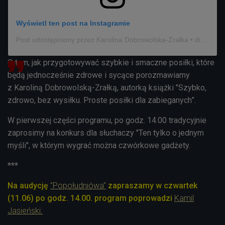
Wyświetl ten post na Instagramie
Post udostępniony przez Karolina Dobrowolska-Zrałka • dieta na etacie • rolki kulinarne (@dobrowolska.dietetyk)
O tym, jak przygotowywać szybkie i smaczne posiłki, które
będą jednocześnie zdrowe i sycące porozmawiamy
z Karoliną Dobrowolską-Zrałką, autorką książki "Szybko,
zdrowo, bez wysiłku. Proste posiłki dla zabieganych”.
W pierwszej części programu, po godz. 14.00 tradycyjnie
zaprosimy na konkurs
dla słuchaczy "Ten tylko o jednym
myśli", w którym wygrać można czwórkowe gadżety.
***
Na audycję
"Popołudniówa"
zapraszamy w czwartek
(11.06) po godz. 14.00. program poprowadzi
Kamil
Jasieński.