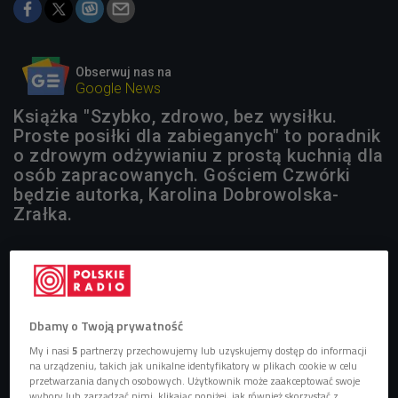
Obserwuj nas na
Google News
Książka "Szybko, zdrowo, bez wysiłku.
Proste posiłki dla zabieganych" to poradnik
o zdrowym odżywianiu z prostą kuchnią dla
osób zapracowanych. Gościem Czwórki
będzie autorka, Karolina Dobrowolska-
Zrałka.
Dbamy o Twoją prywatność
My i nasi
5
partnerzy przechowujemy lub uzyskujemy dostęp do informacji
na urządzeniu, takich jak unikalne identyfikatory w plikach cookie w celu
przetwarzania danych osobowych. Użytkownik może zaakceptować swoje
wybory lub zarządzać nimi, klikając poniżej, jak również skorzystać z