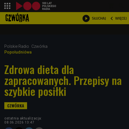
shopping_cart



WIĘCEJ
SŁUCHAJ

Polskie Radio
Czwórka
Popołudniówa
Zdrowa dieta dla
zapracowanych. Przepisy na
szybkie posiłki
ostatnia aktualizacja:
08.06.2026 13:47