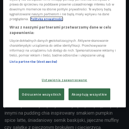
prawa do sprzeciwu na podstawie prawnie uzasadnionego interesu lub w
dowolnym momencie na stronie polityki prywatności. Te wybory będą
sygnalizowane naszym partnerom i nie będą miały wpływu na dane
przeglądania.
Polityka prywatności
Wraz z naszymi partnerami przetwarzamy dane w celu
zapewnienia:
Co jeść, gdy nie mamy czasu na długie gotowanie a chcemy otrzymać zdrowy i
Użycie dokładnych danych geolokalizacyjnych. Aktywne skanowanie
sycący posiłek?
Foto: shutterstock/Caftor
charakterystyki urządzenia do celów identyfikacji. Przechowywanie
informacji na urządzeniu lub dostęp do nich. Spersonalizowane reklamy i
treści, pomiar reklam i treści, badnie odbiorców i ulepszanie usług.
Książka „Szybko, zdrowo, bez wysiłku. Proste posiłki dla
Lista partnerów (dostawców)
zabieganych” to praktyczny poradnik skierowany do osób
żyjących w ciągłym pośpiechu, które chcą odżywiać się
zdrowo, mimo ograniczonego czasu na przygotowywanie
Ustawienia zaawansowane
posiłków. Autorka pokazuje, że nawet przy napiętym grafiku
można komponować wartościowe i smaczne dania,
Odrzucenie wszystkich
Akceptuję wszystkie
niewymagające wielu godzin spędzonych w kuchni. W
publikacji znalazły się szybkie i sycące przepisy, między
innymi na pudding chia inspirowany smakiem pumpkin
spice latte, śniadaniowy sernik baskijski, jajeczne muffiny
czy sałatkę z pieczonym brokułem i ciecierzycą.