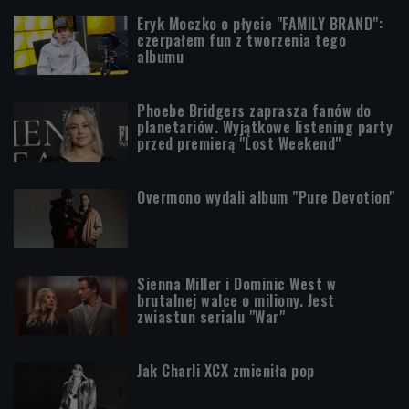
Eryk Moczko o płycie "FAMILY BRAND":
czerpałem fun z tworzenia tego
albumu
Phoebe Bridgers zaprasza fanów do
planetariów. Wyjątkowe listening party
przed premierą "Lost Weekend"
Overmono wydali album "Pure Devotion"
Sienna Miller i Dominic West w
brutalnej walce o miliony. Jest
zwiastun serialu "War"
Jak Charli XCX zmieniła pop