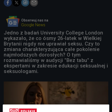
Obserwuj nas na
Google News
Jedno z badań University College London
wykazało, że co ósmy 26-latek w Wielkiej
Brytanii nigdy nie uprawiał seksu. Czy to
zmiana charakteryzująca całe pokolenie
najmłodszych dorosłych? O tym
rozmawialiśmy w audycji "Bez tabu" z
ekspertami w zakresie edukacji seksualnej i
seksuologami.