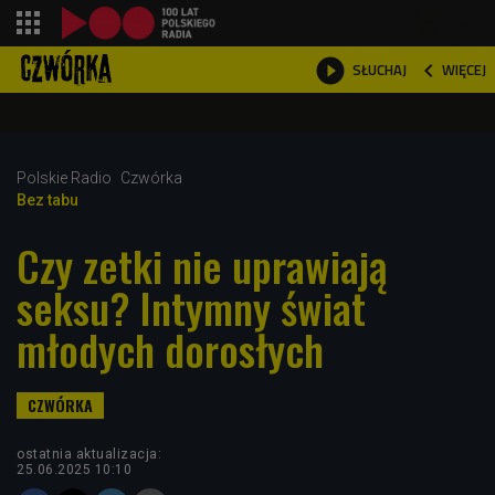
shopping_cart



WIĘCEJ
SŁUCHAJ

Polskie Radio
Czwórka
Bez tabu
Czy zetki nie uprawiają
seksu? Intymny świat
młodych dorosłych
ostatnia aktualizacja:
25.06.2025 10:10