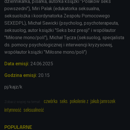
dziennikarka, pisarka, autorka książki "Polaków seks
powszedni"), Miri Palak (edukatorka seksualna,
seksuolożka i koordynatorka Zespołu Pomocowego
SEXEDPL), Michał Sawicki (psycholog, psychoterapeuta,
seksuolog, autor książki "Seks bez presji" i współautor
"Miłosne mono/poli"), Michał Tęcza (seksuolog, specjalista
ds. pomocy psychologicznej i interwencji kryzysowej,
współautor książki "Miłosne mono/poli")
Data emisji:
24.06.2025
Godzina emisji:
20.15
pj/kajz/k
czwórka
seks
pokolenie z
jakub jamrozek
Zobacz więcej na temat:
intymność
seksualność
POPULARNE