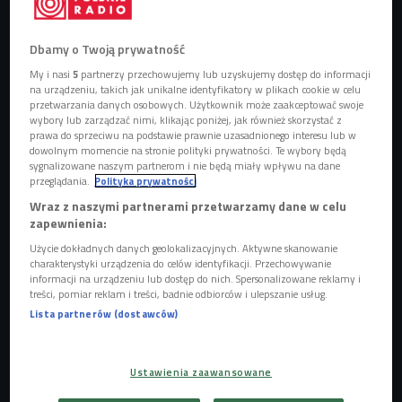
Dbamy o Twoją prywatność
My i nasi
5
partnerzy przechowujemy lub uzyskujemy dostęp do informacji
na urządzeniu, takich jak unikalne identyfikatory w plikach cookie w celu
przetwarzania danych osobowych. Użytkownik może zaakceptować swoje
Młodzi dorośli stronią od seksu?
Foto: LightField Studios/Shutterstock
wybory lub zarządzać nimi, klikając poniżej, jak również skorzystać z
prawa do sprzeciwu na podstawie prawnie uzasadnionego interesu lub w
Pokolenie Z, wchodząc w dorosłość, przyniosło wiele
dowolnym momencie na stronie polityki prywatności. Te wybory będą
sygnalizowane naszym partnerom i nie będą miały wpływu na dane
zmian - inaczej funkcjonują na rynku pracy, inaczej
przeglądania.
Polityka prywatności
korzystają z nowych technologii, ale i inaczej podchodzą do
Wraz z naszymi partnerami przetwarzamy dane w celu
swojego życia intymnego. Zetki cechuje większa swoboda i
zapewnienia:
tolerancja odmienności, ale też "do łóżka" chodzą
Użycie dokładnych danych geolokalizacyjnych. Aktywne skanowanie
rzadziej. Badania ABC Australia Talks z 2022 roku wykazało,
charakterystyki urządzenia do celów identyfikacji. Przechowywanie
informacji na urządzeniu lub dostęp do nich. Spersonalizowane reklamy i
że 40 proc. osób w wieku 18-24 lat jeszcze nigdy nie
treści, pomiar reklam i treści, badnie odbiorców i ulepszanie usług.
uprawiało seksu. Podobne wyniki prezentuje jedno z badań
Lista partnerów (dostawców)
University College London. Brytyjskie dane wskazują, że co
ósmy 26-latek w Wielkiej Brytanii "pierwszy raz" ma przed
sobą.
Ustawienia zaawansowane