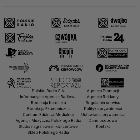
Polskie Radio S.A.
Agencja Promocji
Informacyjna Agencja Radiowa
Agencja Reklamy
Redakcja Katolicka
Regulamin serwisu
Redakcja Ekumeniczna
Polityka prywatności
Centrum Edukacji Medialnej
Ustawienia prywatności
Agencja Muzyczna Polskiego Radia
Dane osobowe
Studia nagraniowe i koncertowe
Kontakt
Sklep Polskiego Radia