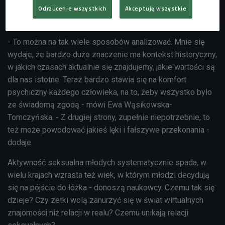
Odrzucenie wszystkich
Akceptuję wszystkie
Posłuchaj audycji "Bez tabu" o intymności pokolenia Z
- To można na tak wiele sposobów analizować. Mnie się
wydaje, że bardzo duże znaczenie ma kontekst historyczny,
w jakich czasach aktualnie się znajdujemy, jakie wartości są
dla nas istotne. Teraz bardzo stawia się na komfort
psychiczny każdego człowieka, na to, żeby wszystko było
ze świadomą zgodą - mówi
Ewa Wąsikowska-
Tomczyńska
. - Z drugiej strony, zupełnie niepotrzebnie, to
też może powodować jakieś lęki i fałszywe przekonania -
dodaje.
Aktywność seksualna młodych systematycznie spada, w
wielu krajach wzrasta też wiek, w którym młodzi decydują
się na pójście do łóżka - donoszą naukowcy. Czemu tak się
dzieje? Czy zetki wolą zanurzyć się w świat wirtualnych
znajomości niż relacji w realu? Czemu unikają relacji