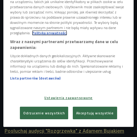
na urządzeniu, takich jak unikalne identyfikatory w plikach cookie w celu
przetwarzania danych osobowych. Użytkownik może zaakceptować swoje
wybory lub zarządzać nimi, klikając poniżej, jak również skorzystać z
prawa do sprzeciwu na podstawie prawnie uzasadnionego interesu lub w
dowolnym momencie na stronie polityki prywatności. Te wybory będą
sygnalizowane naszym partnerom i nie będą miały wpływu na dane
Zdjęcie ilustracyjne
Foto: Shutterstock
przeglądania.
Polityka prywatności
Wraz z naszymi partnerami przetwarzamy dane w celu
- W teorii powinniśmy się przygotować, w praktyce wygląda
zapewnienia:
to tak, że często nie ma tego czasu na przygotowanie. W
Użycie dokładnych danych geolokalizacyjnych. Aktywne skanowanie
takich przypadkach na pewno skupiamy się przynajmniej na
charakterystyki urządzenia do celów identyfikacji. Przechowywanie
informacji na urządzeniu lub dostęp do nich. Spersonalizowane reklamy i
bardzo dobrej rozgrzewce i powolnym, płynnym
treści, pomiar reklam i treści, badnie odbiorców i ulepszanie usług.
wchodzeniu w jazdę na nartach. Natomiast jeżeli tylko
Lista partnerów (dostawców)
pozwalają nam warunki i mamy zaplanowany wcześniej
wyjazd, to oczywiście przygotowujmy się. To nie tylko
kwestia komfortu, ale też zabezpieczenia się przed
Ustawienia zaawansowane
kontuzjami - wyjaśnia Adam Bujak z klubu narciarskiego
Snow Wow Stubai.
Odrzucenie wszystkich
Akceptuję wszystkie
Posłuchaj audycji "Rozgrzewka" z Adamem Bujakiem