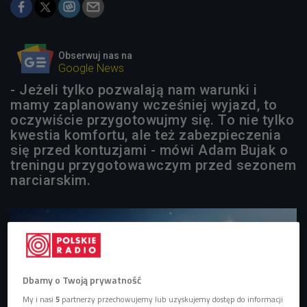
Obserwuj nas na
Google News
- Jeżeli tylko pozwalają nam warunki i
mamy zaplanowany wcześniej wyjazd, to
oczywiście przygotowujmy się. To nie tylko
kwestia komfortu, ale też zabezpieczenia
się przed kontuzjami - mówi Adam Bujak o
treningu przygotowawczym przed sezonem
narciarskim.
Dbamy o Twoją prywatność
My i nasi
5
partnerzy przechowujemy lub uzyskujemy dostęp do informacji