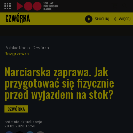
shopping_cart



WIĘCEJ
SŁUCHAJ

Polskie Radio
Czwórka
Rozgrzewka
Narciarska zaprawa. Jak
przygotować się fizycznie
przed wyjazdem na stok?
ostatnia aktualizacja:
20.02.2026 15:50