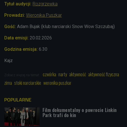
Tytuł audycji:
Rozgrzewka
Prowadzi:
Weronika Puszkar
Gość:
Adam Bujak (klub narciarski Snow Wow Szczubaj)
Data emisji:
20.02
.2026
Godzina emisja:
6.30
Kajz
czwórka
narty
aktywność
aktywność fizyczna
Zobacz więcej na temat:
zima
stoki narciarskie
weronika puszkar
POPULARNE
Film dokumentalny o powrocie Linkin
Park trafi do kin