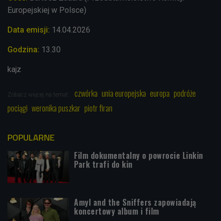
Europejskiej w Polsce)
Data emisji:
14.04.2026
Godzina:
13.30
kajz
czwórka
unia europejska
europa
podróże
Zobacz więcej na temat:
pociągi
weronika puszkar
piotr firan
POPULARNE
Film dokumentalny o powrocie Linkin
Park trafi do kin
Amyl and the Sniffers zapowiadają
koncertowy album i film