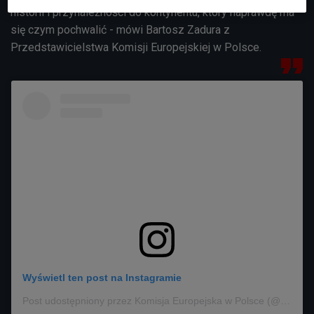
historii i przynależności do kontynentu, który naprawdę ma
się czym pochwalić - mówi Bartosz Zadura z
Przedstawicielstwa Komisji Europejskiej w Polsce.
Wyświetl ten post na Instagramie
Post udostępniony przez Komisja Europejska w Polsce (@komisjaeuropejska)