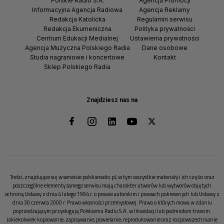
Polskie Radio S.A.
Agencja Promocji
Informacyjna Agencja Radiowa
Agencja Reklamy
Redakcja Katolicka
Regulamin serwisu
Redakcja Ekumeniczna
Polityka prywatności
Centrum Edukacji Medialnej
Ustawienia prywatności
Agencja Muzyczna Polskiego Radia
Dane osobowe
Studia nagraniowe i koncertowe
Kontakt
Sklep Polskiego Radia
Znajdziesz nas na
Treści, znajdujące się w serwisie polskieradio.pl, w tym wszystkie materiały i ich części oraz
poszczególne elementy samego serwisu mają charakter utworów lub wytworów objętych
ochroną Ustawy z dnia 4 lutego 1994 r. o prawie autorskim i prawach pokrewnych lub Ustawy z
dnia 30 czerwca 2000 r. Prawo własności przemysłowej. Prawa o których mowa w zdaniu
poprzedzającym przysługują Polskiemu Radiu S.A. w likwidacji lub podmiotom trzecim.
Jakiekolwiek kopiowanie, zapisywanie, powielanie, reprodukowanie oraz rozpowszechnianie