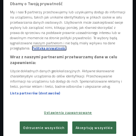
Dbamy o Twoją prywatność
My i nasi
5
partnerzy przechowujemy lub uzyskujemy dostęp do informacji
na urządzeniu, takich jak unikalne identyfikatory w plikach cookie w celu
przetwarzania danych osobowych. Użytkownik może zaakceptować swoje
Zdjęcie ilustracyjne
Foto: Shutterstock
wybory lub zarządzać nimi, klikając poniżej, jak również skorzystać z
prawa do sprzeciwu na podstawie prawnie uzasadnionego interesu lub w
Program DiscoverEU skierowany jest do osiemnastolatków,
dowolnym momencie na stronie polityki prywatności. Te wybory będą
sygnalizowane naszym partnerom i nie będą miały wpływu na dane
którzy chcą podróżować po Europie. Zakwalifikowani do
przeglądania.
Polityka prywatności
programu otrzymają darmowy bilet na przejazdy kolejowe,
Wraz z naszymi partnerami przetwarzamy dane w celu
który będzie można wykorzystać w przyszłym roku w 30-
zapewnienia:
dniowym okresie.
Użycie dokładnych danych geolokalizacyjnych. Aktywne skanowanie
charakterystyki urządzenia do celów identyfikacji. Przechowywanie
informacji na urządzeniu lub dostęp do nich. Spersonalizowane reklamy i
Posłuchaj audycji "Świat 4.0" z Bartoszem Zadurą
treści, pomiar reklam i treści, badnie odbiorców i ulepszanie usług.
Lista partnerów (dostawców)
- Chodzi o to, żeby młodzi ludzie w momencie, kiedy stają
się dorośli, traktowali Europę jako swoje miejsce do życia,
Ustawienia zaawansowane
pracy, uczenia się, poznawania ludzi i żeby uznali ją za fajne
miejsce i po prostu w niej zostali. To jest spełnienie też
Odrzucenie wszystkich
Akceptuję wszystkie
misji Unii, czyli promowania europejskiego dziedzictwa,