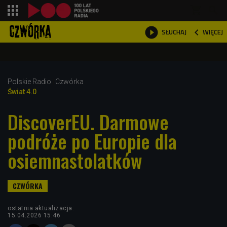
shopping_cart



WIĘCEJ
SŁUCHAJ

Polskie Radio
Czwórka
Świat 4.0
DiscoverEU. Darmowe
podróże po Europie dla
osiemnastolatków
ostatnia aktualizacja:
15.04.2026 15:46