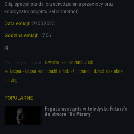
Siłę, specjalista ds. przeciwdziałania przemocy oraz
koordynator projektu Safer Internet)
Data emisji:
29.05
.2025
Godzina emisji:
17.06
pj
czwórka
kacper zembrzucki
Zobacz więcej na temat:
zetkacper - kacper zembrzucki
młodzież
przemoc
dzieci
nastolatki
bullying
POPULARNE
Fagata wystąpiła w teledysku Future'a
do utworu "No Misery"