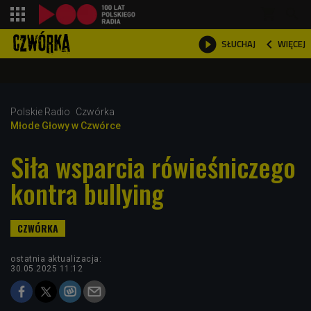
shopping_cart



WIĘCEJ
SŁUCHAJ

Polskie Radio
Czwórka
Młode Głowy w Czwórce
Siła wsparcia rówieśniczego
kontra bullying
ostatnia aktualizacja:
30.05.2025 11:12