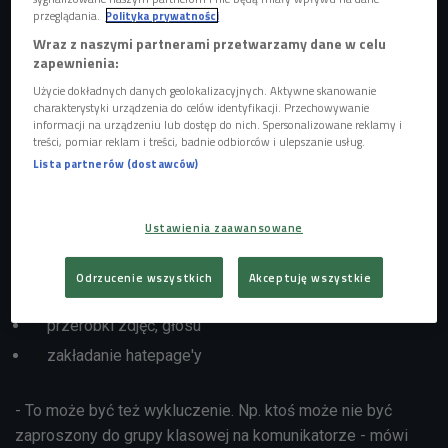
przeglądania.
Polityka prywatności
Marcinem Kępką o przemocy rówieśniczej.
Wraz z naszymi partnerami przetwarzamy dane w celu
zapewnienia:
Użycie dokładnych danych geolokalizacyjnych. Aktywne skanowanie
Współcześnie przemoc rówieśnicza może być przemocą
charakterystyki urządzenia do celów identyfikacji. Przechowywanie
psychiczną, fizyczną, ale też technologiczną, która wiąże
informacji na urządzeniu lub dostęp do nich. Spersonalizowane reklamy i
treści, pomiar reklam i treści, badnie odbiorców i ulepszanie usług.
się z obecnością dzieci i nastolatków w sieci. Internet,
Lista partnerów (dostawców)
nowe technologie, media społęcznościowe "przyniosły" ze
sobą całą gamę nowych działań przemocowych. Wśród nich
są np.:
Ustawienia zaawansowane
wstawianie obraźliwych filmików
Odrzucenie wszystkich
Akceptuję wszystkie
deepfake'i
przeróbki zdjęć, głosu
zakładanie hatepage'y
- To może być też wykluczenie. Np. ktoś może nie być
zaproszony do grupy klasowej na komunikatorze - mówi