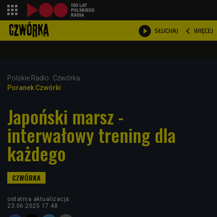
shopping_cart



WIĘCEJ
SŁUCHAJ

Polskie Radio
Czwórka
Poranek Czwórki
Japoński marsz -
interwałowy trening dla
każdego
ostatnia aktualizacja:
23.06.2025 17:48