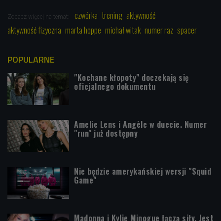
czwórka
trening
aktywność
Zobacz więcej na temat:
aktywność fizyczna
marta hoppe
michał witak
numer raz
spacer
POPULARNE
"Kochane kłopoty" doczekają się
oficjalnego dokumentu
Amelie Lens i Angèle w duecie. Numer
"run" już dostępny
Nie będzie amerykańskiej wersji "Squid
Game"
Madonna i Kylie Minogue łączą siły. Jest