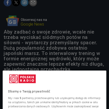
Obserwuj nas na
Google News
Aby zadbać o swoje zdrowie, wcale nie
trzeba wyciskać siódmych potów na
siłowni - wystarczy przemyślany spacer.
Dużą popularność zdobywa ostatnio
japoński marsz. To interwałowy trening w
formie energicznej wędrówki, który może
zapewnić znacznie lepsze efekty niż długa,
ale jednostajna przechadzka.
Dbamy o Twoją prywatność
My i nasi
5
partnerzy przechowujemy lub uzyskujemy dostęp do informacji
na urządzeniu, takich jak unikalne identyfikatory w plikach cookie w celu
przetwarzania danych osobowych. Użytkownik może zaakceptować swoje