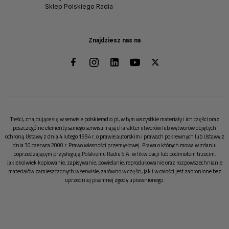
Sklep Polskiego Radia
Znajdziesz nas na
Treści, znajdujące się w serwisie polskieradio.pl, w tym wszystkie materiały i ich części oraz
poszczególne elementy samego serwisu mają charakter utworów lub wytworów objętych
ochroną Ustawy z dnia 4 lutego 1994 r. o prawie autorskim i prawach pokrewnych lub Ustawy z
dnia 30 czerwca 2000 r. Prawo własności przemysłowej. Prawa o których mowa w zdaniu
poprzedzającym przysługują Polskiemu Radiu S.A. w likwidacji lub podmiotom trzecim.
Jakiekolwiek kopiowanie, zapisywanie, powielanie, reprodukowanie oraz rozpowszechnianie
materiałów zamieszczonych w serwisie, zarówno w części, jak i w całości jest zabronione bez
uprzedniej pisemnej zgody uprawnionego.