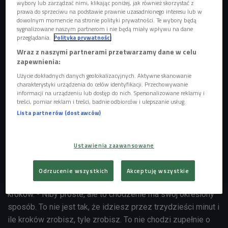
wybory lub zarządzać nimi, klikając poniżej, jak również skorzystać z
prawa do sprzeciwu na podstawie prawnie uzasadnionego interesu lub w
dowolnym momencie na stronie polityki prywatności. Te wybory będą
sygnalizowane naszym partnerom i nie będą miały wpływu na dane
przeglądania.
Polityka prywatności
Wraz z naszymi partnerami przetwarzamy dane w celu
zapewnienia:
Na czym polega japoński spacer?
Foto: Shutterstock
Użycie dokładnych danych geolokalizacyjnych. Aktywne skanowanie
charakterystyki urządzenia do celów identyfikacji. Przechowywanie
- Od dawna się mówiło, że 10 tysięcy kroków dziennie to
informacji na urządzeniu lub dostęp do nich. Spersonalizowane reklamy i
jest norma, którą powinniśmy wyrobić, żeby być w dobrej
treści, pomiar reklam i treści, badnie odbiorców i ulepszanie usług.
kondycji, a przy okazji utrzymać formę i linię - mówi Marta
Lista partnerów (dostawców)
Hoppe. - Ale ten spacer, gdzie trzeba te 10 tysięcy korków
nabić, potrafi być długi. To nie jest takie proste, żeby tyle
Ustawienia zaawansowane
tych kroków rzeczywiście zrobić - dodaje.
Japoński marsz 30-minutowy to nowy internetowy trend,
Odrzucenie wszystkich
Akceptuję wszystkie
który zdaje się bardziej efektywny niż metoda 10 tysięcy
kroków. - Niby proste, ale to chodzenie ma swój określony
sposób. To nie jest tak, że idziesz przez trzydzieści minut i
ile kroków zrobisz, tyle zrobisz. To nie chodzi zupełnie o