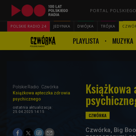
PORTAL POLSKIEGO
POLSKIE RADIO 24
JEDYNKA
DWÓJKA
TRÓJKA
CZWÓ
PLAYLISTA
MUZYKA
Książkowa 
Polskie Radio
Czwórka
Książkowa apteczka zdrowia
psychiczneg
psychicznego
ostatnia aktualizacja:
25.04.2025 14:15
Czwórka, Big Book