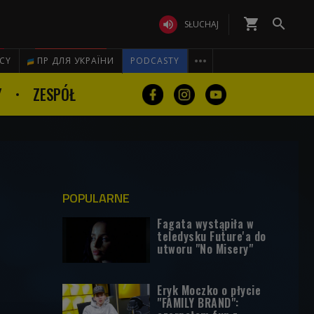
shopping_cart


SŁUCHAJ

ICY
ПР ДЛЯ УКРАЇНИ
PODCASTY
Y
ZESPÓŁ
POPULARNE
Fagata wystąpiła w
teledysku Future'a do
utworu "No Misery"
Eryk Moczko o płycie
"FAMILY BRAND":