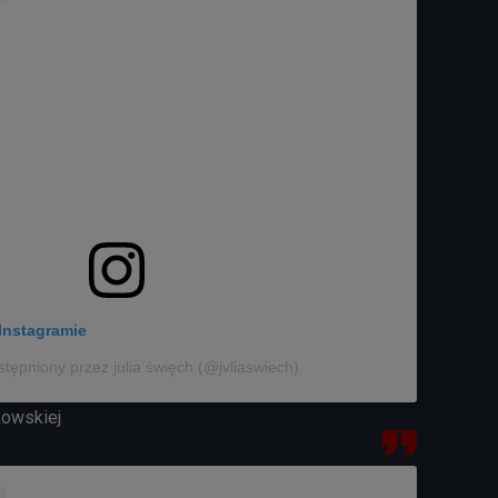
Instagramie
tępniony przez julia święch (@jvliaswiech)
kowskiej