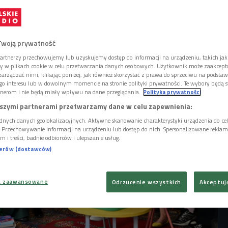
śćmi stworzyć "Książkową apteczkę zdrowia
nalazło się w niej mnóstwo tytułów, a
yśmy jeszcze kilka. Bo taka apteczka
może być inna. Sprawdźcie 10 tytułów, które
Twoją prywatność
szej!
artnerzy przechowujemy lub uzyskujemy dostęp do informacji na urządzeniu, takich jak
ory w plikach cookie w celu przetwarzania danych osobowych. Użytkownik może zaakcep
arządzać nimi, klikając poniżej, jak również skorzystać z prawa do sprzeciwu na podsta
go interesu lub w dowolnym momencie na stronie polityki prywatności. Te wybory będą 
nerom i nie będą miały wpływu na dane przeglądania.
Polityka prywatności
szymi partnerami przetwarzamy dane w celu zapewnienia:
dnych danych geolokalizacyjnych. Aktywne skanowanie charakterystyki urządzenia do ce
i. Przechowywanie informacji na urządzeniu lub dostęp do nich. Spersonalizowane reklamy 
m i treści, badnie odbiorców i ulepszanie usług.
nerów (dostawców)
a zaawansowane
Odrzucenie wszystkich
Akceptuj