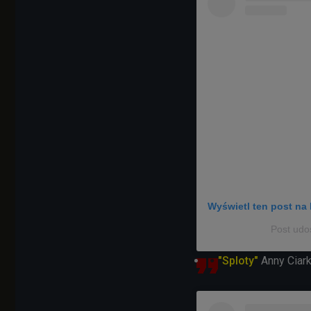
Wyświetl ten post na 
Post udos
"Sploty"
Anny Ciar