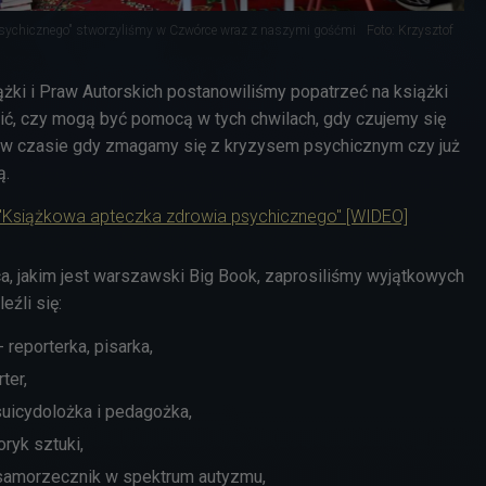
psychicznego" stworzyliśmy w Czwórce wraz z naszymi gośćmi
Foto: Krzysztof
ki i Praw Autorskich postanowiliśmy popatrzeć na książki
zić, czy mogą być pomocą w tych chwilach, gdy czujemy się
j, w czasie gdy zmagamy się z kryzysem psychicznym czy już
ą.
 "Książkowa apteczka zdrowia psychicznego" [WIDEO]
, jakim jest warszawski Big Book, zaprosiliśmy wyjątkowych
eźli się:
 reporterka, pisarka,
ter,
suicydolożka i pedagożka,
oryk sztuki,
samorzecznik w spektrum autyzmu,