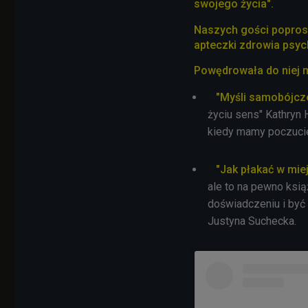
swojego życia".
Naszych gości poprosi
apteczki zdrowia psy
Powędrowała do niej m.
"Myśli samobójcz
życiu sens" Kathryn 
kiedy mamy poczucie,
"Jak płakać w mie
ale to na pewno ksią
doświadczeniu i być
Justyna Suchecka.