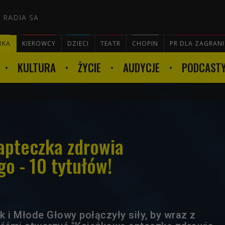
 RADIA SA
RKA
KIEROWCY
DZIECI
TEATR
CHOPIN
PR DLA ZAGRAN
KULTURA
ŻYCIE
AUDYCJE
PODCAST

apteczka zdrowia
o - 10 tytułów!
 i Młode Głowy połączyły siły, by wraz z