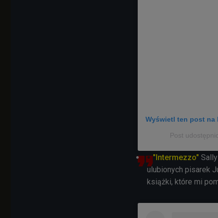
Wyświetl ten post na 
Post udostępni
"Intermezzo"
Sally
ulubionych pisarek Ju
książki, które mi po