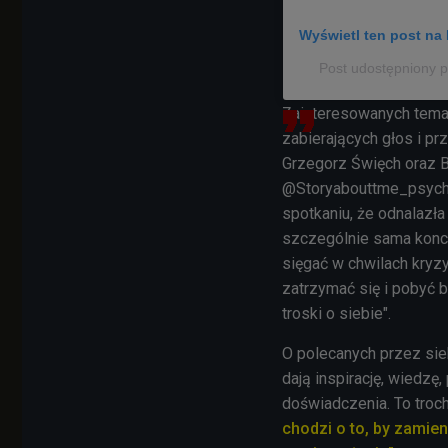
Wyświetl ten post na 
Post udostępniony p
Zainteresowanych temat
zabierających głos i prz
Grzegorz Święch oraz B
@
Storyabouttme_psycho
spotkaniu, że
odnalazła
szczególnie sama konce
sięgać w chwilach kryz
zatrzymać się i pobyć b
troski o siebie".
O polecanych przez sieb
dają inspirację, wiedzę,
doświadczenia. To troc
chodzi o to, by zamieni