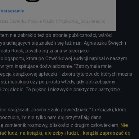
Instagramie
rzez Czwórka Polskie Radio (@czworka_polskieradio)
em nie zabrakło też po stronie publiczności, wśród
ysłuchujących się znaleźli się też m.in. Agnieszka Święch i
eata Rolak, psycholog znana w sieci jako
logsportu, która po Czwórkowej audycji napisał o naszym
 w tym inspirujące doświadczanie. "Zatrzymała mnie
pcja książkowej apteczki - zbioru tytułów, do których można
ysu, niepokoju czy po prostu wtedy, gdy potrzebujemy
liżej siebie. To piękne i niezwykle praktyczne narzędzie
ie książkach Joanna Szulc powiedziała: "To książki, które
 poczucie, że nie tylko nam się przytrafiają dane
hę zamiennik rozmowy, bliskości z drugim człowiekiem.
Nie
ać ludzi na książki, ale żeby i ludzi, i książki zapraszać do