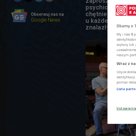
zaproszonymi go
psychicznego". Z
chętnie dołożylib
Obserwuj nas na
Google News
u każdego z nas 
Dbamy o 
znalazły się w na
My i nasi
5
p
identyfikat
wybory lub z
uzasadnione
naszym part
Wraz z na
Użycie dokła
identyfikacj
pomiar rekla
Lista part
Ustawieni