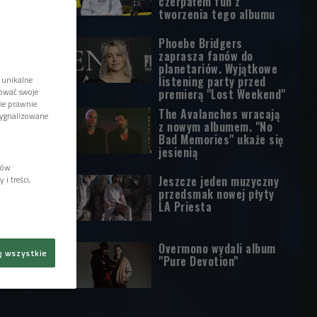
czerpałem fun z
tworzenia tego albumu
Phoebe Bridgers
zaprasza fanów do
planetariów. Wyjątkowe
listening party przed
 unikalne
tować swoje
premierą "Lost Weekend"
wie prawnie
The Avalanches wracają
sygnalizowane
z nowym albumem. "No
Bad Memories" ukaże się
jesienią
lów
Jeszcze jeden muzyczny
i treści,
przedsmak nowej płyty
LA Priesta
Overmono wydali album
ę wszystkie
"Pure Devotion"