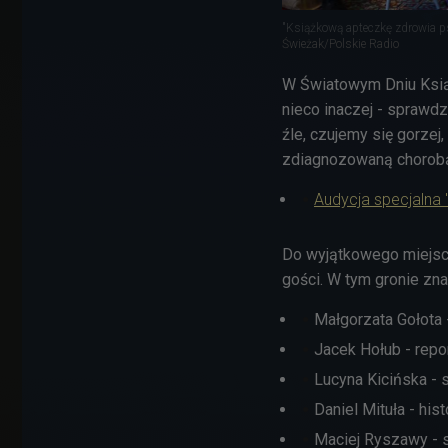
"Książkową apteczkę zdrowia 
Świeżak/Polskie Radio
W
Światowym Dniu Książ
nieco inaczej - sprawd
źle, czujemy się gorze
zdiagnozowaną chorob
Audycja specjalna
Do wyjątkowego miejsca
gości. W tym gronie znal
Małgorzata Gołota -
Jacek Hołub - repor
Lucyna Kicińska - 
Daniel Mituła - hist
Maciej Ryszawy - 