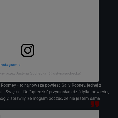
Instagramie
ony przez Justyna Suchecka (@justynasuchecka)
 Roomey - to najnowsza powieść Sally Rooney, jednej z
lii Święch. - Do "apteczki" przyniosłam dziś tylko powieści,
mogły, sprawiły, że mogłam poczuć, że nie jestem sama.