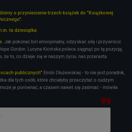
liśmy o przyniesienie trzech książek do "Książkowej
chicznego".
in. ta dziesiątka:
e.
Jak pokonać ból emocjonalny, odzyskać siłę i przywrócić
Hope Gordon. Lucyna Kicińska poleca sięgnąć po tę pozycję,
 że to, co dzieje się w naszym życiu. nas przerasta.
jscach publicznych"
Emilii Dłużewskiej - to nie jest poradnik,
żka dla tych osób, które chciałyby przeczytać o cudzym
 może je porównać, a czasem nawet się zaśmiać - mówiła