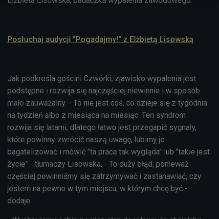
Elżbieta Lisowska, badaczka wypalenia zawodowego.
Posłuchaj audycji "Pogadajmy!" z Elżbietą Lisowską
Jak podkreśla gościni Czwórki, zjawisko wypalenia jest
podstępne i rozwija się najczęściej niewinnie i w sposób
mało zauważalny. - To nie jest coś, co dzieje się z tygodnia
na tydzień albo z miesiąca na miesiąc. Ten syndrom
rozwija się latami, dlatego łatwo jest przegapić sygnały,
które powinny zwrócić naszą uwagę; lubimy je
bagatelizować i mówić "ta praca tak wygląda" lub "takie jest
życie" - tłumaczy Lisowska. - To duży błąd, ponieważ
częściej powinniśmy się zatrzymywać i zastanawiać, czy
jestem na pewno w tym miejscu, w którym chcę być -
dodaje.