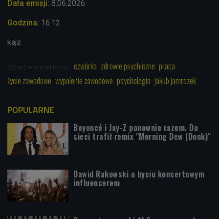
Data emisji:
8.06.2026
Godzina:
16.12
kajz
czwórka
zdrowie psychiczne
praca
Zobacz więcej na temat:
życie zawodowe
wypalenie zawodowe
psychologia
jakub jamrozek
POPULARNE
Beyoncé i Jay-Z ponownie razem. Do
sieci trafił remix "Morning Dew (Donk)"
Dawid Rakowski o byciu koncertowym
influencerem