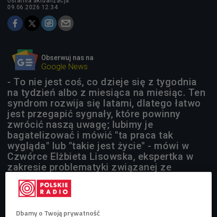
ostatnia aktualizacja:
09.06.2026 12:34
Obserwuj nas na
Google News
- To nie jest coś, co dzieje się z tygodnia
na tydzień albo z miesiąca na miesiąc. Ten
syndrom rozwija się latami, dlatego łatwo
jest przegapić sygnały, które powinny
zwrócić naszą uwagę; lubimy je
bagatelizować i mówić "ta praca tak
wygląda" lub "takie jest życie" - mówi w
Czwórce Elżbieta Lisowska, ekspertka w
zakresie problematyki związanej ze
stresem organizacyjnym i wypaleniem.
Dbamy o Twoją prywatność