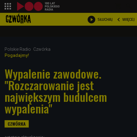
shopping_cart



WIĘCEJ
SŁUCHAJ

Polskie Radio
Czwórka
Pogadajmy!
Wypalenie zawodowe.
"Rozczarowanie jest
największym budulcem
wypalenia"