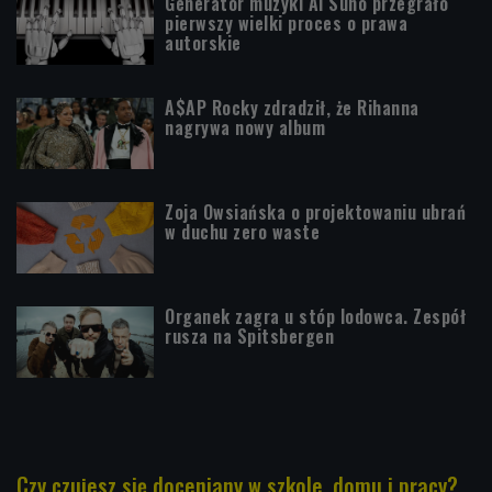
Generator muzyki AI Suno przegrało
pierwszy wielki proces o prawa
autorskie
A$AP Rocky zdradził, że Rihanna
nagrywa nowy album
Zoja Owsiańska o projektowaniu ubrań
w duchu zero waste
Organek zagra u stóp lodowca. Zespół
rusza na Spitsbergen
Czy czujesz się doceniany w szkole, domu i pracy?