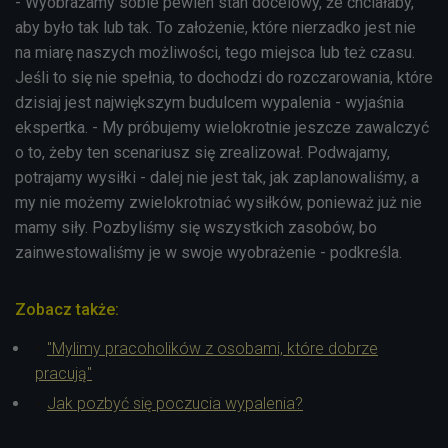
- Wyobrażamy sobie pewien stan docelowy, że chciałaby,
aby było tak lub tak. To założenie, które nierzadko jest nie
na miarę naszych możliwości, tego miejsca lub też czasu.
Jeśli to się nie spełnia, to dochodzi do rozczarowania, które
dzisiaj jest największym budulcem wypalenia - wyjaśnia
ekspertka. - My próbujemy wielokrotnie jeszcze zawalczyć
o to, żeby ten scenariusz się zrealizował. Podwajamy,
potrajamy wysiłki - dalej nie jest tak, jak zaplanowaliśmy, a
my nie możemy zwielokrotniać wysiłków, ponieważ już nie
mamy siły. Pozbyliśmy się wszystkich zasobów, bo
zainwestowaliśmy je w swoje wyobrażenie - podkreśla.
Zobacz także:
"Mylimy pracoholików z osobami, które dobrze
pracują"
Jak pozbyć się poczucia wypalenia?