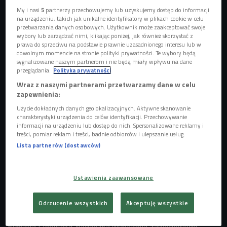
My i nasi
5
partnerzy przechowujemy lub uzyskujemy dostęp do informacji
na urządzeniu, takich jak unikalne identyfikatory w plikach cookie w celu
przetwarzania danych osobowych. Użytkownik może zaakceptować swoje
wybory lub zarządzać nimi, klikając poniżej, jak również skorzystać z
prawa do sprzeciwu na podstawie prawnie uzasadnionego interesu lub w
dowolnym momencie na stronie polityki prywatności. Te wybory będą
sygnalizowane naszym partnerom i nie będą miały wpływu na dane
przeglądania.
Polityka prywatności
Wraz z naszymi partnerami przetwarzamy dane w celu
zapewnienia:
Zdjęcie ilustracyjne
Foto: Shutterstock
Użycie dokładnych danych geolokalizacyjnych. Aktywne skanowanie
charakterystyki urządzenia do celów identyfikacji. Przechowywanie
informacji na urządzeniu lub dostęp do nich. Spersonalizowane reklamy i
- Zjawisko wypalenia fascynujące jest z tego powodu, że
treści, pomiar reklam i treści, badnie odbiorców i ulepszanie usług.
może przebiegać bardzo różnie, ponieważ jesteśmy różni.
Lista partnerów (dostawców)
Nie tylko pod względem temperamentów i osobowości, ale
różnimy się też pod względem repertuaru różnych strategii
radzenia sobie w sytuacjach, czy też posiadanych innych
Ustawienia zaawansowane
zasobów, jak chociażby relacje, które mają dostarczyć
wsparcia społecznego. To arcyważny zasób, bo bardzo
Odrzucenie wszystkich
Akceptuję wszystkie
potrzeby i skuteczny w sytuacjach kryzysowych - mówi