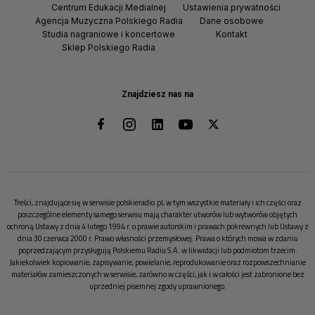
Centrum Edukacji Medialnej
Ustawienia prywatności
Agencja Muzyczna Polskiego Radia
Dane osobowe
Studia nagraniowe i koncertowe
Kontakt
Sklep Polskiego Radia
Znajdziesz nas na
Treści, znajdujące się w serwisie polskieradio.pl, w tym wszystkie materiały i ich części oraz
poszczególne elementy samego serwisu mają charakter utworów lub wytworów objętych
ochroną Ustawy z dnia 4 lutego 1994 r. o prawie autorskim i prawach pokrewnych lub Ustawy z
dnia 30 czerwca 2000 r. Prawo własności przemysłowej. Prawa o których mowa w zdaniu
poprzedzającym przysługują Polskiemu Radiu S.A. w likwidacji lub podmiotom trzecim.
Jakiekolwiek kopiowanie, zapisywanie, powielanie, reprodukowanie oraz rozpowszechnianie
materiałów zamieszczonych w serwisie, zarówno w części, jak i w całości jest zabronione bez
uprzedniej pisemnej zgody uprawnionego.