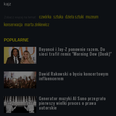
kajz
czwórka
sztuka
dzieła sztuki
muzeum
Zobacz więcej na temat:
konserwacja
marta zinkiewicz
POPULARNE
Beyoncé i Jay-Z ponownie razem. Do
sieci trafił remix "Morning Dew (Donk)"
Dawid Rakowski o byciu koncertowym
influencerem
Generator muzyki AI Suno przegrało
pierwszy wielki proces o prawa
autorskie