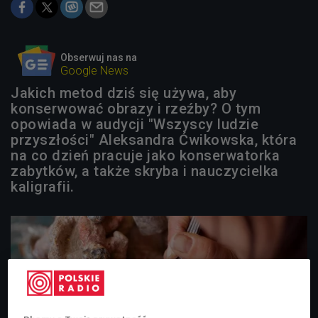
Obserwuj nas na
Google News
Jakich metod dziś się używa, aby
konserwować obrazy i rzeźby? O tym
opowiada w audycji "Wszyscy ludzie
przyszłości" Aleksandra Ćwikowska, która
na co dzień pracuje jako konserwatorka
zabytków, a także skryba i nauczycielka
kaligrafii.