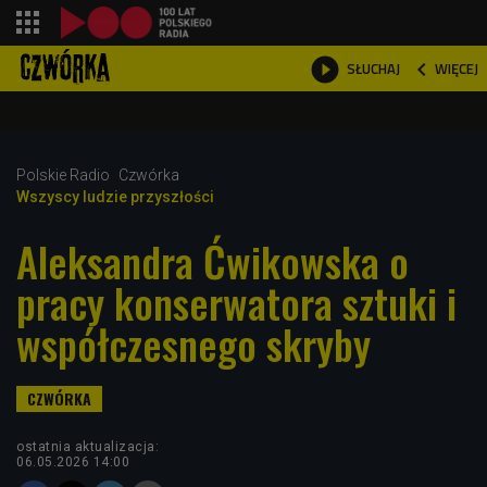
shopping_cart



WIĘCEJ
SŁUCHAJ

Polskie Radio
Czwórka
Wszyscy ludzie przyszłości
Aleksandra Ćwikowska o
pracy konserwatora sztuki i
współczesnego skryby
ostatnia aktualizacja:
06.05.2026 14:00