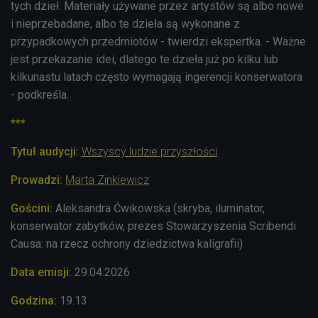
tych dzieł. Materiały używane przez artystów są albo nowe
i nieprzebadane, albo te dzieła są wykonane z
przypadkowych przedmiotów - twierdzi ekspertka. - Ważne
jest przekazanie idei, dlatego te dzieła już po kilku lub
kilkunastu latach często wymagają ingerencji konserwatora
- podkreśla.
***
Tytuł audycji:
Wszyscy ludzie przyszłości
Prowadzi:
Marta Zinkiewicz
Gościni:
Aleksandra Ćwikowska (skryba, iluminator,
konserwator zabytków, prezes Stowarzyszenia Scribendi
Causa: na rzecz ochrony dziedzictwa kaligrafii)
Data emisji:
29.04.2026
Godzina:
19.13