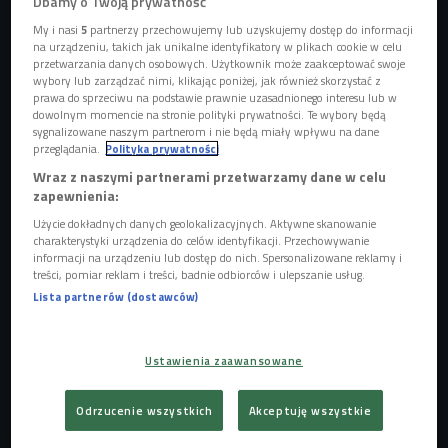
Dbamy o Twoją prywatność
My i nasi
5
partnerzy przechowujemy lub uzyskujemy dostęp do informacji
na urządzeniu, takich jak unikalne identyfikatory w plikach cookie w celu
przetwarzania danych osobowych. Użytkownik może zaakceptować swoje
wybory lub zarządzać nimi, klikając poniżej, jak również skorzystać z
prawa do sprzeciwu na podstawie prawnie uzasadnionego interesu lub w
Zdjęcie ilustracyjne
Foto: Shutterstock
dowolnym momencie na stronie polityki prywatności. Te wybory będą
sygnalizowane naszym partnerom i nie będą miały wpływu na dane
- Prowadzę pracownię w Warszawie, tam uczę kaligrafii.
przeglądania.
Polityka prywatności
Jedyną i najlepszą metodą ochrona dziedzictwa kaligrafii i
Wraz z naszymi partnerami przetwarzamy dane w celu
dawnego rzemiosła jest przekazywanie wiedzy i praktyki,
zapewnienia:
żeby to nadal pozostało na przyszłość - mówi w Czwórce
Użycie dokładnych danych geolokalizacyjnych. Aktywne skanowanie
charakterystyki urządzenia do celów identyfikacji. Przechowywanie
Aleksandra Ćwikowska. - Nie wypisuję zaproszeń ślubnych
informacji na urządzeniu lub dostęp do nich. Spersonalizowane reklamy i
- projektuję dużo napisów, wykonuję różne zamówienia dla
treści, pomiar reklam i treści, badnie odbiorców i ulepszanie usług.
marek luksusowych, albo - wiążąc to z zawodem
Lista partnerów (dostawców)
konserwatora - sporządzam kopie rękopisów, które są
później eksponowane w muzeach - dodaje.
Ustawienia zaawansowane
Posłuchaj audycji "Wszyscy ludzie przyszłości"
Odrzucenie wszystkich
Akceptuję wszystkie
z Aleksandrą Ćwikowską