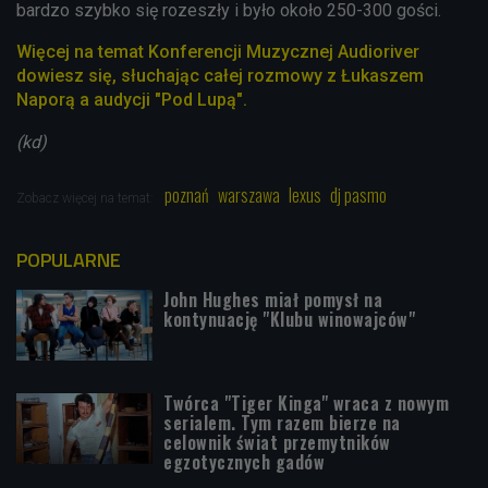
bardzo szybko się rozeszły i było około 250-300 gości.
Więcej na temat Konferencji Muzycznej Audioriver
dowiesz się, słuchając całej rozmowy z Łukaszem
Naporą a audycji "Pod Lupą".
(kd)
poznań
warszawa
lexus
dj pasmo
Zobacz więcej na temat:
POPULARNE
John Hughes miał pomysł na
kontynuację "Klubu winowajców"
Twórca "Tiger Kinga" wraca z nowym
serialem. Tym razem bierze na
celownik świat przemytników
egzotycznych gadów