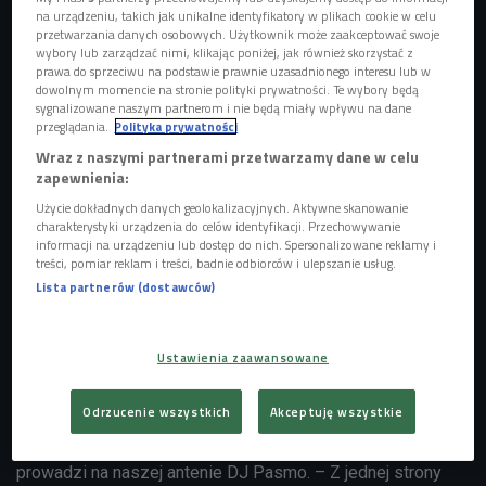
na urządzeniu, takich jak unikalne identyfikatory w plikach cookie w celu
przetwarzania danych osobowych. Użytkownik może zaakceptować swoje
wybory lub zarządzać nimi, klikając poniżej, jak również skorzystać z
prawa do sprzeciwu na podstawie prawnie uzasadnionego interesu lub w
dowolnym momencie na stronie polityki prywatności. Te wybory będą
sygnalizowane naszym partnerom i nie będą miały wpływu na dane
przeglądania.
Polityka prywatności
Wraz z naszymi partnerami przetwarzamy dane w celu
zapewnienia:
Użycie dokładnych danych geolokalizacyjnych. Aktywne skanowanie
charakterystyki urządzenia do celów identyfikacji. Przechowywanie
informacji na urządzeniu lub dostęp do nich. Spersonalizowane reklamy i
treści, pomiar reklam i treści, badnie odbiorców i ulepszanie usług.
Lista partnerów (dostawców)
Tematy konferencji intrygują, a jednym z nich będzie na
Ustawienia zaawansowane
przykład "kondycja polskiego życia klubowego”. –
Zaprosiliśmy bardzo dużo, bardzo różnych osób –
Odrzucenie wszystkich
Akceptuję wszystkie
opowiada Łukasz Napora, który poprowadzi imprezę, a na
co dzień jest także "czwórkowym człowiekiem od muzyki" i
prowadzi na naszej antenie DJ Pasmo. – Z jednej strony