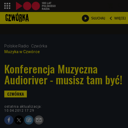
shopping_cart



WIĘCEJ
SŁUCHAJ

Polskie Radio
Czwórka
Muzyka w Czwórce
Konferencja Muzyczna
Audioriver - musisz tam być!
ostatnia aktualizacja:
10.04.2012 17:29