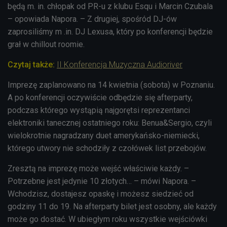
będą m. in. chłopak od PR-u z klubu Esqu i Marcin Czubala
– opowiada Napora. – Z drugiej, spośród DJ-ów
zaprosiliśmy m .in. DJ Lexusa, który po konferencji będzie
grał w chillout roomie.
Czytaj także:
II Konferencja Muzyczna Audioriver
Imprezę zaplanowano na 14 kwietnia (sobota) w Poznaniu.
A po konferencji oczywiście odbędzie się afterparty,
podczas którego wystąpią najgorętsi reprezentanci
elektroniki tanecznej ostatniego roku: Benua&Sergio, czyli
wielokrotnie nagradzany duet amerykańsko-niemiecki,
którego utwory nie schodziły z czołówek list przebojów.
Zresztą na imprezę może wejść właściwie każdy. –
Potrzebne jest jedynie 10 złotych… – mówi Napora. –
Wchodzisz, dostajesz opaskę i możesz siedzieć od
godziny 11 do 19. Na afterparty bilet jest osobny, ale każdy
może go dostać. W ubiegłym roku wszystkie wejściówki