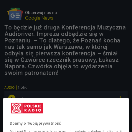
Obserwuj nas na
Google News
To będzie już druga Konferencja Muzyczna
Audioriver. Impreza odbędzie się w
Poznaniu. – To dlatego, że Poznań kocha
nas tak samo jak Warszawa, w której
odbyła się pierwsza konferencja – śmiał
się w Czwórce rzecznik prasowy, Łukasz
Napora. Czwórka objęła to wydarzenia
swoim patronatem!
1 plik
AUDIO


12'16
Rozmowa z Łukaszem Naporą
Dbamy o Twoją prywatność
My i nasi
5
partnerzy przechowujemy lub uzyskujemy dostęp do informacji