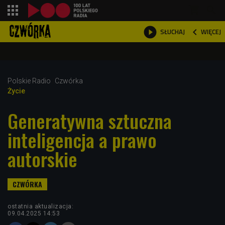
shopping_cart



WIĘCEJ
SŁUCHAJ

Polskie Radio
Czwórka
Życie
Generatywna sztuczna
inteligencja a prawo
autorskie
ostatnia aktualizacja:
09.04.2025 14:53