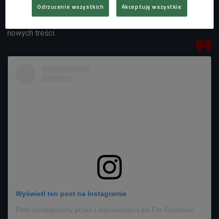
Odrzucenie wszystkich
Akceptuję wszystkie
tym materiale, rozpoznają charakterystyczne cechy i
schematy, które następnie wykorzystują do generowania
nowych treści.
Wyświetl ten post na Instagramie
Post udostępniony przez Lookreatywni Law For Creatives (@lookreatywni)