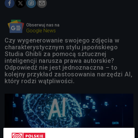
Obserwuj nas na
Google News
Czy wygenerowanie swojego zdjęcia w
charakterystycznym stylu japońskiego
Studia Ghibli za pomocą sztucznej
inteligencji narusza prawa autorskie?
Odpowiedź nie jest jednoznaczna – to
kolejny przykład zastosowania narzędzi AI,
który rodzi wątpliwości.