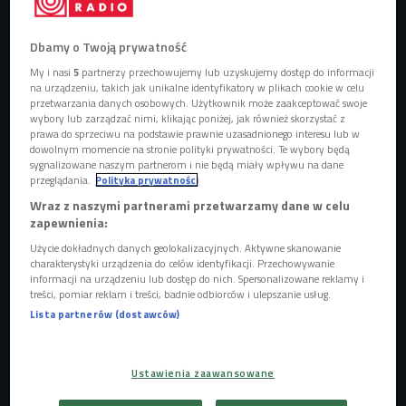
Dbamy o Twoją prywatność
My i nasi
5
partnerzy przechowujemy lub uzyskujemy dostęp do informacji
na urządzeniu, takich jak unikalne identyfikatory w plikach cookie w celu
Sztuczna inteligencja i prawo autorskie
Foto: Shutterstock
przetwarzania danych osobowych. Użytkownik może zaakceptować swoje
wybory lub zarządzać nimi, klikając poniżej, jak również skorzystać z
Sam styl, estetyka czy konwencja tworzenia nie podlegają
prawa do sprzeciwu na podstawie prawnie uzasadnionego interesu lub w
dowolnym momencie na stronie polityki prywatności. Te wybory będą
ochronie prawa autorskiego. Jednak umiejętności modeli
sygnalizowane naszym partnerom i nie będą miały wpływu na dane
sztucznej inteligencji muszą zostać "wyuczone" na
przeglądania.
Polityka prywatności
podstawie istniejących materiałów – AI jest trenowana tak,
Wraz z naszymi partnerami przetwarzamy dane w celu
aby na podstawie kilku słów lub zdań potrafiła
zapewnienia:
wygenerować obraz odpowiadający zapytaniu.
Użycie dokładnych danych geolokalizacyjnych. Aktywne skanowanie
charakterystyki urządzenia do celów identyfikacji. Przechowywanie
informacji na urządzeniu lub dostęp do nich. Spersonalizowane reklamy i
treści, pomiar reklam i treści, badnie odbiorców i ulepszanie usług.
Machine learning
Lista partnerów (dostawców)
Aby cyfrowe narzędzie mogło tworzyć lub przerabiać
obrazy w konkretnym stylu, musi najpierw przeanalizować
Ustawienia zaawansowane
miliony próbek – zdjęć, grafik, zrzutów ekranów –
odzwierciedlających daną estetykę. Algorytmy, ucząc się na