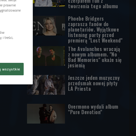
czerpałem fun z
tworzenia tego albumu
wie prawnie
sygnalizowane
Phoebe Bridgers
zaprasza fanów do
planetariów. Wyjątkowe
lów
listening party przed
i treści,
premierą "Lost Weekend"
The Avalanches wracają
z nowym albumem. "No
Bad Memories" ukaże się
jesienią
ę wszystkie
Jeszcze jeden muzyczny
przedsmak nowej płyty
LA Priesta
Overmono wydali album
"Pure Devotion"