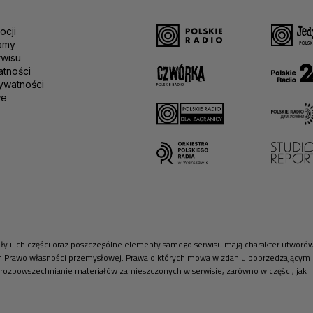
ocji
amy
rwisu
atności
ywatności
we
riały i ich części oraz poszczególne elementy samego serwisu mają charakter utwor
r. Prawo własności przemysłowej. Prawa o których mowa w zdaniu poprzedzającym pr
 rozpowszechnianie materiałów zamieszczonych w serwisie, zarówno w części, jak i