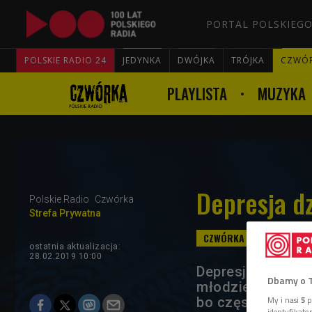
PORTAL POLSKIEGO
POLSKIE RADIO 24
JEDYNKA
DWÓJKA
TRÓJKA
CZWÓ
PLAYLISTA
MUZYKA
Depresja dz
Polskie Radio
Czwórka
Strefa Prywatna
ostatnia aktualizacja:
28.02.2019 10:00
Depresja jest cho
Dbamy o 
młodzież. W młod
bo często niewid
My i nasi
5
p
identyfikat