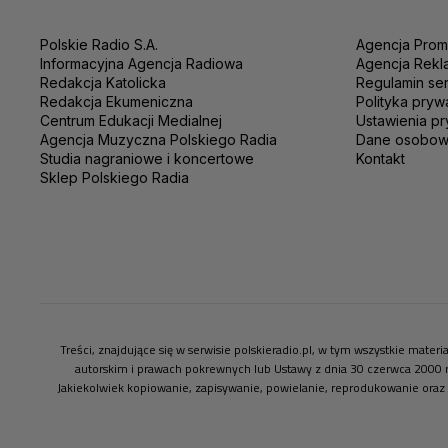
Polskie Radio S.A.
Agencja Prom
Informacyjna Agencja Radiowa
Agencja Rekl
Redakcja Katolicka
Regulamin se
Redakcja Ekumeniczna
Polityka pryw
Centrum Edukacji Medialnej
Ustawienia pr
Agencja Muzyczna Polskiego Radia
Dane osobo
Studia nagraniowe i koncertowe
Kontakt
Sklep Polskiego Radia
Treści, znajdujące się w serwisie polskieradio.pl, w tym wszystkie mate
autorskim i prawach pokrewnych lub Ustawy z dnia 30 czerwca 2000 
Jakiekolwiek kopiowanie, zapisywanie, powielanie, reprodukowanie oraz