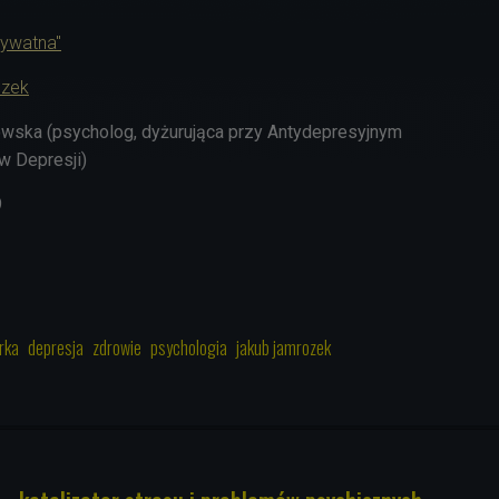
rywatna"
ozek
wska (psycholog, dyżurująca przy Antydepresyjnym
w Depresji)
9
rka
depresja
zdrowie
psychologia
jakub jamrozek