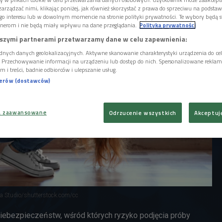
ychowaniem.
arządzać nimi, klikając poniżej, jak również skorzystać z prawa do sprzeciwu na podsta
go interesu lub w dowolnym momencie na stronie polityki prywatności. Te wybory będą 
nerom i nie będą miały wpływu na dane przeglądania.
Polityka prywatności
szymi partnerami przetwarzamy dane w celu zapewnienia:
dnych danych geolokalizacyjnych. Aktywne skanowanie charakterystyki urządzenia do ce
i. Przechowywanie informacji na urządzeniu lub dostęp do nich. Spersonalizowane reklamy 
m i treści, badnie odbiorców i ulepszanie usług.
nerów (dostawców)
a zaawansowane
Odrzucenie wszystkich
Akceptuj
ica Studio/shutterstock.com/cc
niebezpieczeństw, wśród których ryzyko podjęcia próby