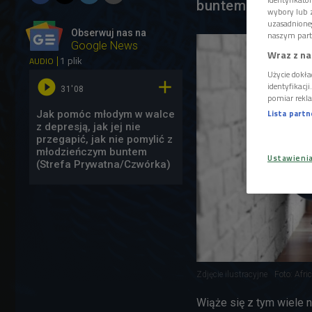
buntem i złym w
wybory lub z
uzasadnione
Obserwuj nas na
naszym part
Google News
Wraz z na
1 plik
AUDIO
Użycie dokła


identyfikacj
31'08
pomiar rekla
Lista part
Jak pomóc młodym w walce
z depresją, jak jej nie
przegapić, jak nie pomylić z
młodzieńczym buntem
Ustawieni
(Strefa Prywatna/Czwórka)
Zdjęcie ilustracyjne
Foto: Afr
Wiąże się z tym wiele 