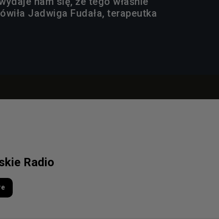
wydaje nam się, że tego właśnie
ówiła Jadwiga Fudała, terapeutka
lskie Radio
re