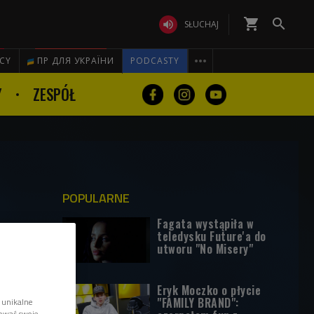
shopping_cart


SŁUCHAJ

ICY
ПР ДЛЯ УКРАЇНИ
PODCASTY
Y
ZESPÓŁ
POPULARNE
Fagata wystąpiła w
teledysku Future'a do
utworu "No Misery"
Eryk Moczko o płycie
"FAMILY BRAND":
 unikalne
tować swoje