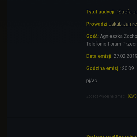
Tytuł audycji:
"Strefa p
Prowadzi
Jakub Jamr
Gość:
Agnieszka Żocho
Telefonie Forum Przeci
Data emisji:
27
.02.201
Godzina emisji:
20.09
pj/ac
czwó
Zobacz więcej na temat: