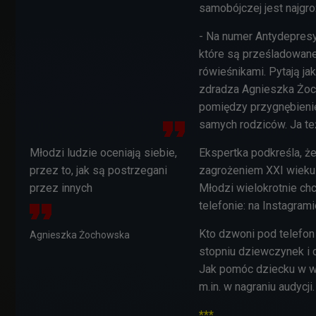
samobójczej jest najgro
- Na numer Antydepresy
które są prześladowane,
rówieśnikami. Pytają ja
zdradza
Agnieszka Żoch
pomiędzy przygnębienie
samych rodziców. Ja też
Młodzi ludzie oceniają siebie,
Ekspertka podkreśla, że
przez to, jak są postrzegani
zagrożeniem XXI wieku 
przez innych
Młodzi wielokrotnie ch
telefonie: na Instagram
Kto dzwoni pod telefon
Agnieszka Żochowska
stopniu dziewczynek i
Jak pomóc dziecku w w
m.in. w nagraniu audycji
***