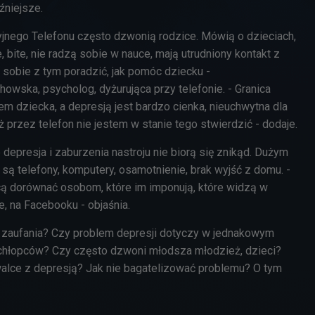
źniejsze.
jnego Telefonu często dzwonią rodzice. Mówią o dzieciach,
 bite, nie radzą sobie w nauce, mają utrudniony kontakt z
k sobie z tym poradzić, jak pomóc dziecku -
owska, psycholog, dyżurująca przy telefonie. - Granica
m dziecka, a depresją jest bardzo cienka, nieuchwytna dla
 przez telefon nie jestem w stanie tego stwierdzić - dodaje.
 depresja i zaburzenia nastroju nie biorą się znikąd. Dużym
są telefony, komputery, osamotnienie, brak wyjść z domu. -
cą dorównać osobom, które im imponują, które widzą w
ie, na Facebooku - objaśnia.
 zaufania? Czy problem depresji dotyczy w jednakowym
 chłopców? Czy często dzwoni młodsza młodzież, dzieci?
alce z depresją? Jak nie bagatelizować problemu? O tym
.