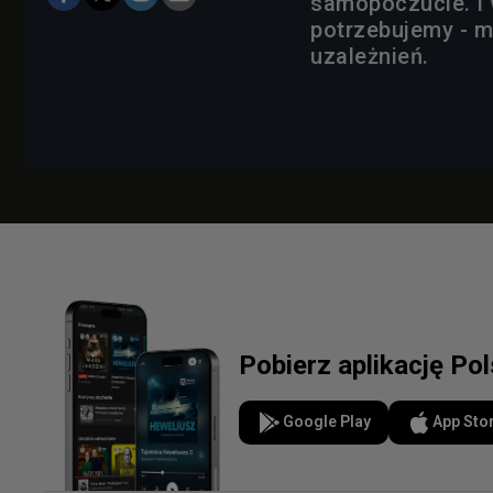
samopoczucie. I 
potrzebujemy - m
uzależnień.
Pobierz aplikację Po
Google Play
App Sto