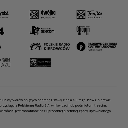
ów lub wytworów objętych ochroną Ustawy z dnia 4 lutego 1994 r. o prawie
zysługują Polskiemu Radiu S.A. w likwidacji lub podmiotom trzecim.
 w całości jest zabronione bez uprzedniej pisemnej zgody uprawnionego.